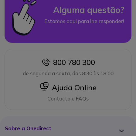
Alguma questão?
Estamos aqui para lhe responder!
800 780 300
icon
de segunda a sexta, das 8:30 às 18:00
icon
Ajuda Online
Contacto e FAQs
Sobre a Onedirect