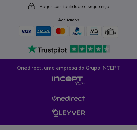
Icon
Pagar com facilidade e segurança
Aceitamos
Onedirect, uma empresa do Grupo INCEPT
Condições gerais de venda
Proteção de dados