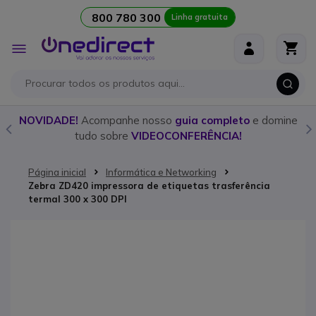
800 780 300
Linha gratuita
Ir para o Conteúdo
Alternar
Nav
o
NOVIDADE!
Acompanhe nosso
guia completo
e domine
tudo sobre
VIDEOCONFERÊNCIA!
Página inicial
Informática e Networking
Zebra ZD420 impressora de etiquetas trasferência
termal 300 x 300 DPI
Saltar para o final da Galeria de imagens