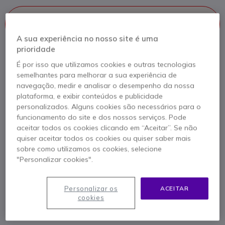
Este produto já não é fabricado
Este produto foi substituído por
AVer CAM520 Pro3
A sua experiência no nosso site é uma
prioridade
É por isso que utilizamos cookies e outras tecnologias
semelhantes para melhorar a sua experiência de
AVer CAM520 Pro3
navegação, medir e analisar o desempenho da nossa
1319,95 €
plataforma, e exibir conteúdos e publicidade
1204,95 €
s/iva
personalizados. Alguns cookies são necessários para o
Ver produto alternativo
funcionamento do site e dos nossos serviços. Pode
aceitar todos os cookies clicando em “Aceitar”. Se não
quiser aceitar todos os cookies ou quiser saber mais
sobre como utilizamos os cookies, selecione
"Personalizar cookies".
Contacte os nossos peritos -
Linha gratuita
800 780 300
F.A.Q
Live Chat
Personalizar os
ACEITAR
cookies