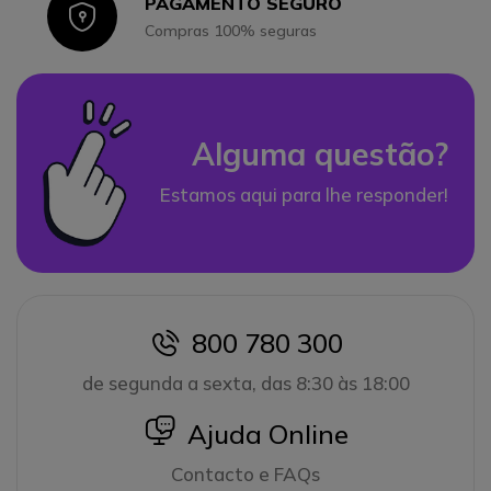
PAGAMENTO SEGURO
Icon
Compras 100% seguras
Alguma questão?
Estamos aqui para lhe responder!
800 780 300
icon
de segunda a sexta, das 8:30 às 18:00
icon
Ajuda Online
Contacto e FAQs