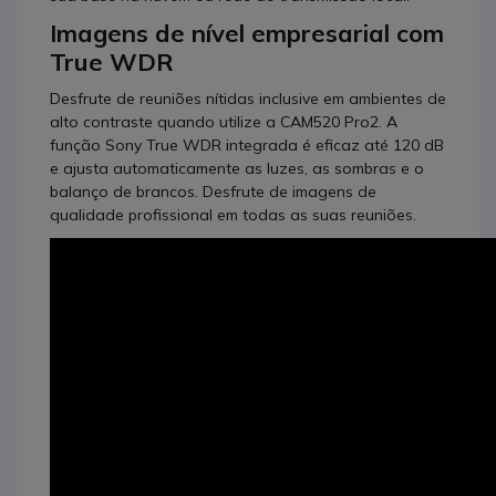
Imagens de nível empresarial com
True WDR
Desfrute de reuniões nítidas inclusive em ambientes de
alto contraste quando utilize a CAM520 Pro2. A
função Sony True WDR integrada é eficaz até 120 dB
e ajusta automaticamente as luzes, as sombras e o
balanço de brancos. Desfrute de imagens de
qualidade profissional em todas as suas reuniões.