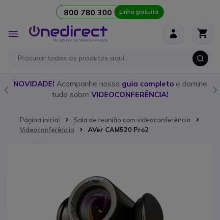
800 780 300
Linha gratuita
Ir para o Conteúdo
Alternar
Nav
o
NOVIDADE!
Acompanhe nosso
guia completo
e domine
tudo sobre
VIDEOCONFERÊNCIA!
Página inicial
Sala de reunião com videoconferência
Videoconferência
AVer CAM520 Pro2
Saltar para o final da Galeria de imagens