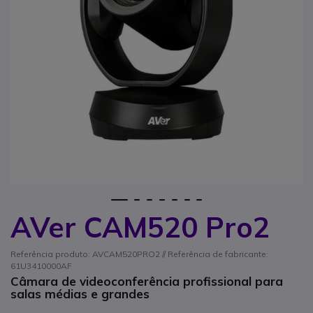
1
2
3
4
5
6
7
AVer CAM520 Pro2
Saltar para o início da Galeria de imagens
Referência produto: AVCAM520PRO2 // Referência de fabricante:
61U3410000AF
Câmara de videoconferência profissional para
salas médias e grandes