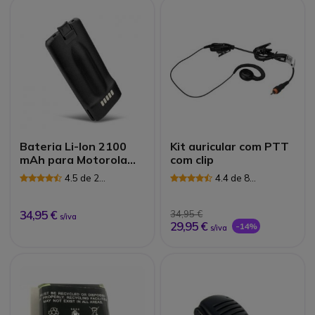
Bateria Li-Ion 2100
Kit auricular com PTT
mAh para Motorola
com clip
XT420 e XT460
4.5 de 2
4.4 de 8
Avaliações
Avaliações
34,95 €
34,95 €
s/iva
29,95 €
-14%
s/iva