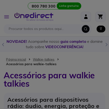
800 780 300
Linha gratuita
Ir para o Conteúdo
Alternar
Nav
e
Descubra o
walkie talkie
ideal para cada ocasião com o
nosso
guia detalhado!
Página inicial
Walkie-talkies
Acessórios para walkie-talkies
Acessórios para walkie
talkies
Acessórios para dispositivos
rádio: áudio, energia, proteção e