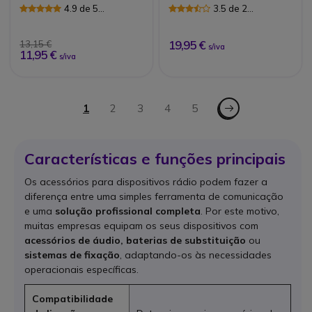
talkies
4.9 de 5
3.5 de 2
Avaliações
Avaliações
19,95 €
13,15 €
s/iva
11,95 €
s/iva
Página
Página - Seguinte
Está de momento a ler a página
1
Página
2
Página
3
Página
4
Página
5
Características e funções principais
Os acessórios para dispositivos rádio podem fazer a
diferença entre uma simples ferramenta de comunicação
e uma
solução profissional completa
. Por este motivo,
muitas empresas equipam os seus dispositivos com
acessórios de áudio, baterias de substituição
ou
sistemas de fixação
, adaptando-os às necessidades
operacionais específicas.
Compatibilidade