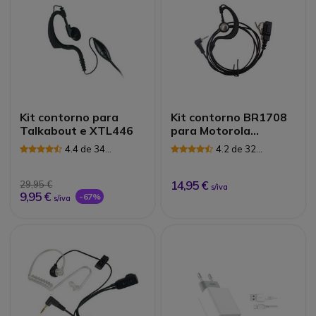
Kit contorno para
Kit contorno BR1708
Talkabout e XTL446
para Motorola
T60/80/80EX
4.4 de 34
4.2 de 32
Avaliações
Avaliações
14,95 €
29,95 €
s/iva
9,95 €
-67%
s/iva