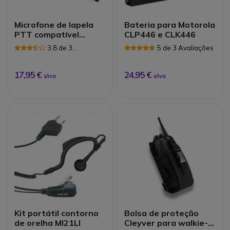
Microfone de lapela
Bateria para Motorola
PTT compatível
CLP446 e CLK446
Motorola 2 pins
3.8 de 3
5 de 3 Avaliações
Avaliações
17,95 €
24,95 €
s/iva
s/iva
Kit portátil contorno
Bolsa de proteção
de orelha MI21LI
Cleyver para walkie-