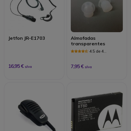
Jetfon JR-E1703
Almofadas
transparentes
4.5 de 4
Avaliações
16,95 €
7,95 €
s/iva
s/iva