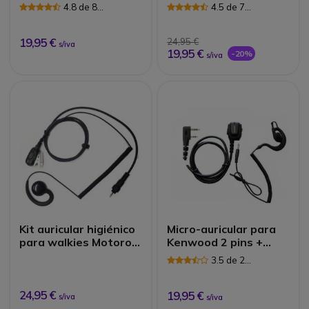
Auricular gancho
4.8 de 8
4.5 de 7
Avaliações
Avaliações
19,95 €
24,95 €
s/iva
19,95 €
-20%
s/iva
Kit auricular higiénico
Micro-auricular para
para walkies Motorola
Kenwood 2 pins +
CLP446
Auricular gancho
3.5 de 2
Avaliações
24,95 €
19,95 €
s/iva
s/iva