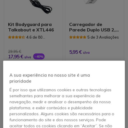
Kit Bodyguard para
Carregador de
Talkabout e XTL446
Parede Duplo USB 2,4
A
4.6 de 80
5 de 3 Avaliações
Avaliações
5,95 €
29,95 €
s/iva
17,95 €
-40%
s/iva
A sua experiência no nosso site é uma
prioridade
É por isso que utilizamos cookies e outras tecnologias
semelhantes para melhorar a sua experiência de
navegação, medir e analisar o desempenho da nossa
plataforma, e exibir conteúdos e publicidade
personalizados. Alguns cookies são necessários para o
funcionamento do site e dos nossos serviços. Pode
aceitar todos os cookies clicando em “Aceitar”. Se não