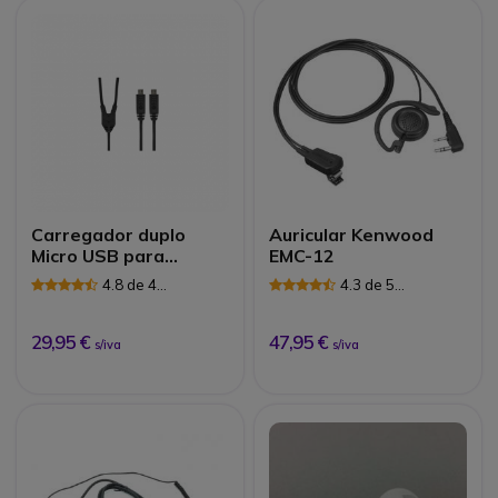
Carregador duplo
Auricular Kenwood
Micro USB para
EMC-12
Motorola TLKR T82
4.8 de 4
4.3 de 5
Avaliações
Avaliações
29,95 €
47,95 €
s/iva
s/iva