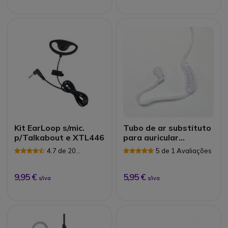
Kit EarLoop s/mic.
Tubo de ar substituto
p/Talkabout e XTL446
para auricular
Bodyguard
4.7 de 20
5 de 1 Avaliações
Avaliações
9,95 €
5,95 €
s/iva
s/iva