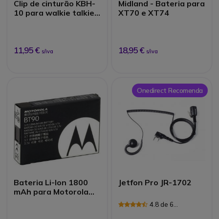
Clip de cinturão KBH-
Midland - Bateria para
10 para walkie talkies
XT70 e XT74
Kenwood
11,95 €
18,95 €
s/iva
s/iva
Onedirect Recomenda
Bateria Li-Ion 1800
Jetfon Pro JR-1702
mAh para Motorola
CLP
4.8 de 6
Avaliações