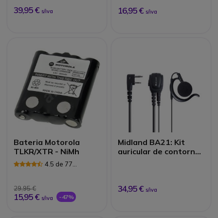
39,95 €
16,95 €
s/iva
s/iva
Bateria Motorola
Midland BA21: Kit
TLKR/XTR - NiMh
auricular de contorno
2 pin Kenwood
4.5 de 77
Avaliações
34,95 €
29,95 €
s/iva
15,95 €
-47%
s/iva