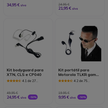
34,95 €
24,95 €
s/iva
21,95 €
s/iva
Kit bodyguard para
Kit portátil para
XTN, CLS e CP040
Motorola TLKR gama
walkie Talkie
4.1 de 27
4.2 de 75
Avaliações
Avaliações
49,95 €
19,95 €
24,95 €
9,95 €
-50%
-50%
s/iva
s/iva