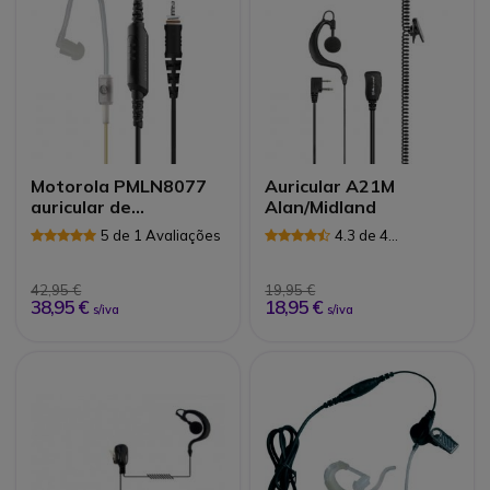
Motorola PMLN8077
Auricular A21M
auricular de
Alan/Midland
segurança para
5 de 1 Avaliações
4.3 de 4
CLP446e
Avaliações
42,95 €
19,95 €
38,95 €
18,95 €
s/iva
s/iva