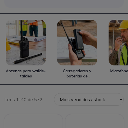
Antenas para walkie-
Carregadores y
Microfon
talkies
baterias de
substituição
Itens 1-40 de 572