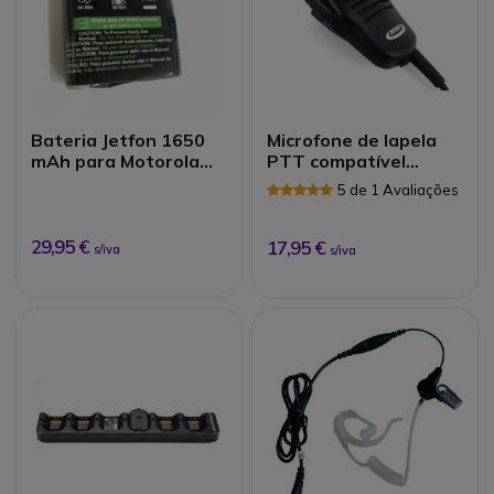
Bateria Jetfon 1650
Microfone de lapela
mAh para Motorola
PTT compatível
T82
Kenwood 2 pins
5 de 1 Avaliações
29,95 €
17,95 €
s/iva
s/iva