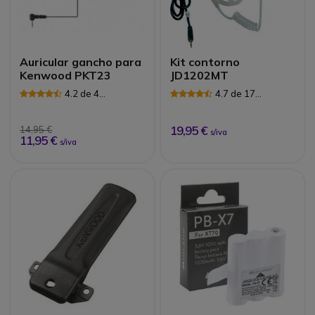
Auricular gancho para
Kit contorno
Kenwood PKT23
JD1202MT
4.2 de 4
4.7 de 17
Avaliações
Avaliações
19,95 €
14,95 €
s/iva
11,95 €
s/iva