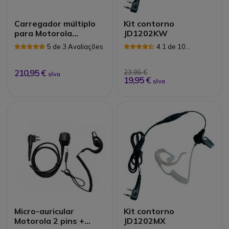
Carregador múltiplo
Kit contorno
para Motorola
JD1202KW
CLP446
5 de 3 Avaliações
4.1 de 10
Avaliações
210,95 €
23,95 €
s/iva
19,95 €
s/iva
Micro-auricular
Kit contorno
Motorola 2 pins +
JD1202MX