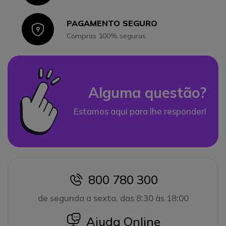
PAGAMENTO SEGURO
Icon
Compras 100% seguras
Alguma questão?
Estamos aqui para lhe responder!
800 780 300
icon
de segunda a sexta, das 8:30 às 18:00
icon
Ajuda Online