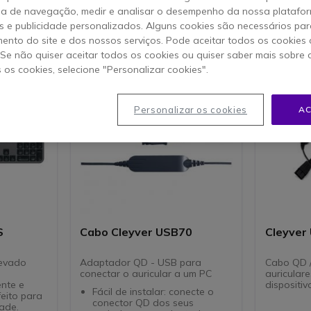
ia de navegação, medir e analisar o desempenho da nossa plataform
tigos
 e publicidade personalizados. Alguns cookies são necessários par
ento do site e dos nossos serviços. Pode aceitar todos os cookies 
. Se não quiser aceitar todos os cookies ou quiser saber mais sobre
s os cookies, selecione "Personalizar cookies".
Personalizar os cookies
AC
S
Cabo Cleyver USB70
Cleyver
levado
Adaptador QD - USB para
Cabo QD /
conectar o auricular a um PC
auriculare
ente e
dispositi
Fácil de instalar: conecte o
eito para
conector QD dos seus
ade.