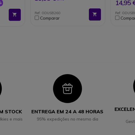
Conexão rápida e simples:
RJ9
14,95 
%
Plug & Play
Conexão
Compatível com auriculares
Play
Ref: ODUSB260
Ref: ODUSB
Jabra GN e Cleyver
Comparar
Compa
con
Icon
EXCELE
EM STOCK
ENTREGA EM 24 A 48 HORAS
lkies e mais
95% expedições no mesmo dia
Gest