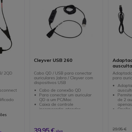
Cleyver USB 260
Adaptad
auscult
B/ 2QD
Cabo QD / USB para conectar
Adaptado
auriculares Jabra / Cleyver com
para auri
dispositivos USB
Adapta
isconnect
Cabo de conexão QD
auscul
Para conectar um auricular
Permit
ificado
QD a um PC/Mac
de 2 au
Caixa de controle
apenas
incorporada: atender
Opção 
rofone
chamadas, ajusta o volume,
modelo
ções
as
mute
Funções
Conectividade: QD a USB
mute d
Comprimento do cabo: 1,40 m
Conecti
39,95 €
29,95 €
s/iva