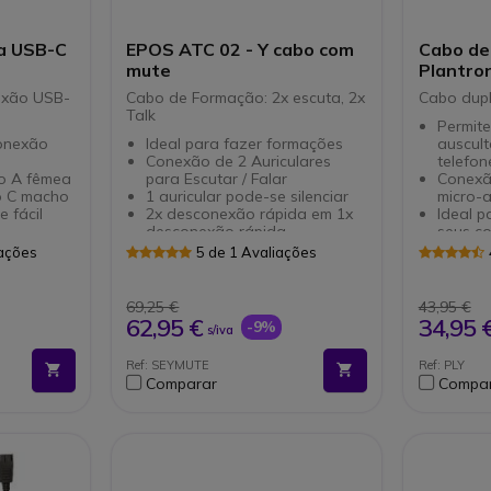
a USB-C
EPOS ATC 02 - Y cabo com
Cabo de
mute
Plantron
exão USB-
Cabo de Formação: 2x escuta, 2x
Cabo dupl
Talk
Permite
onexão
Ideal para fazer formações
auscul
Conexão de 2 Auriculares
telefon
o A fêmea
para Escutar / Falar
Conexã
o C macho
1 auricular pode-se silenciar
micro-
 fácil
2x desconexão rápida em 1x
Ideal 
desconexão rápida
seus co
lares, HUB,
Ref. do fornecedor: 502175
iações
5 de 1 Avaliações
69,25 €
43,95 €
62,95 €
34,95 
-9%
s/iva
Ref: SEYMUTE
Ref: PLY
Comparar
Compa