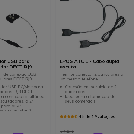
or USB para
EPOS ATC 1 - Cabo dupla
ador DECT RJ9
escuta
r de conexão USB
Permite conectar 2 auriculares a
culares DECT RJ9
um mesmo telefone
dor USB PC/Mac para
Conexão em paralelo de 2
tadores RJ9 DECT
auriculares
e a conexão simultânea
Ideal para a formação de
scultadores, o 2º
seus comerciais
 para ouvir
para conectar 2
s diferentes
4.5 de 4 Avaliações
: controlo de volume e
e um dos microfones
vidade: USB + 2 portas
50,00 €