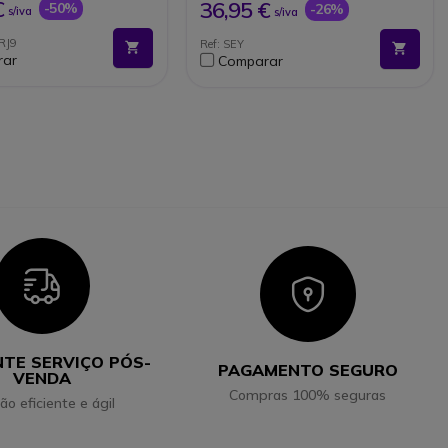
€
36,95 €
-50%
-26%
s/iva
s/iva
 rápida e fácil: Plug &
RJ9
Ref: SEY
rar
Comparar
Icon
Icon
NTE SERVIÇO PÓS-
PAGAMENTO SEGURO
VENDA
Compras 100% seguras
ão eficiente e ágil