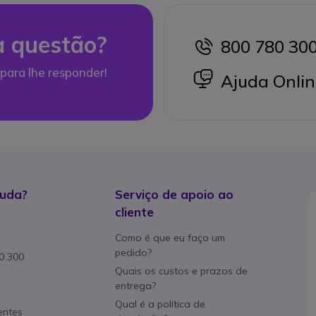
 questão?
800 780 30
icon
para lhe responder!
icon
Ajuda Onlin
juda?
Serviço de apoio ao
cliente
Como é que eu faço um
pedido?
80 300
Quais os custos e prazos de
entrega?
Qual é a política de
entes