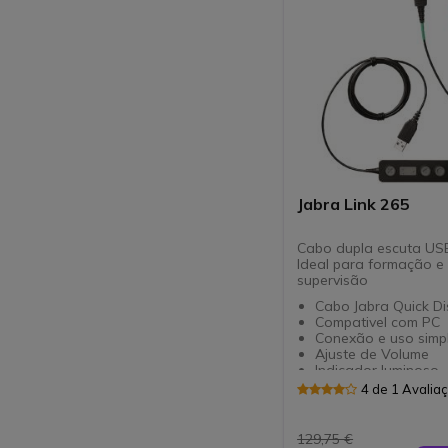
Jabra Link 265
Cabo dupla escuta US
Ideal para formação e
supervisão
Cabo Jabra Quick D
Compativel com PC
Conexão e uso simpl
Ajuste de Volume
Indicador luminoso
Desativação de mic
4 de 1 Avalia
Control de chamad
integradas
129,75 €