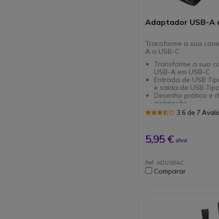
Adaptador USB-A 
Transforme a sua con
A a USB-C
Transforme a sua c
USB-A em USB-C
Entrada de USB Tip
e saída de USB Tip
Desenho prático e de
instalação
Perfeito para auricu
3.6 de 7 Aval
Adaptadores
5,95 €
s/iva
Ref: ADUSBAC
Comparar