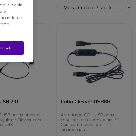
a, e exibir
a o
clicando em
 como
EITAR
 USB 230
Cabo Cleyver USB80
 USB para conectar
Adaptador QD - USB para
s Jabra / Cleyver com
conectar auriculares a um PC.
vos USB
Com controle remoto
incorporado