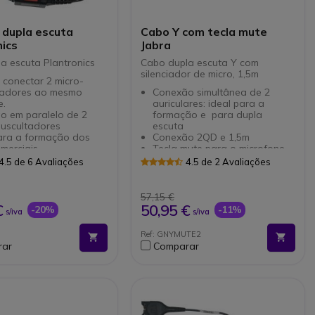
 dupla escuta
Cabo Y com tecla mute
ics
Jabra
a escuta Plantronics
Cabo dupla escuta Y com
silenciador de micro, 1,5m
 conectar 2 micro-
tadores ao mesmo
Conexão simultânea de 2
e.
auriculares: ideal para a
o em paralelo de 2
formação e para dupla
auscultadores
escuta
para a formação dos
Conexão 2QD e 1,5m
merciais
Tecla mute para o microfone
do supervisor: poderá falar
4.5 de 6 Avaliações
4.5 de 2 Avaliações
sem ser ouvido pelo
interlocutor no telefone
Comaptível com os auriculares
57,15 €
de cabo GNNetcom Jabra
€
50,95 €
-20%
-11%
s/iva
s/iva
1,5m
Ref Jabra: 8800-02-01
Ref: GNYMUTE2
rar
Comparar