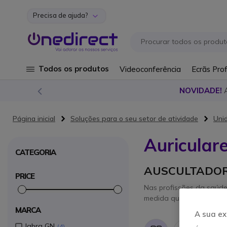
Precisa de ajuda?
Ir para o Conteúdo
Todos os produtos
Videoconferência
Ecrãs Prof
NOVIDADE!
Página inicial
Soluções para o seu setor de atividade
Uni
Auricular
CATEGORIA
AUSCULTADOR
PRICE
Nas profissões da saúde
medida que trabalha; ist
MARCA
A sua ex
Jabra GN
4