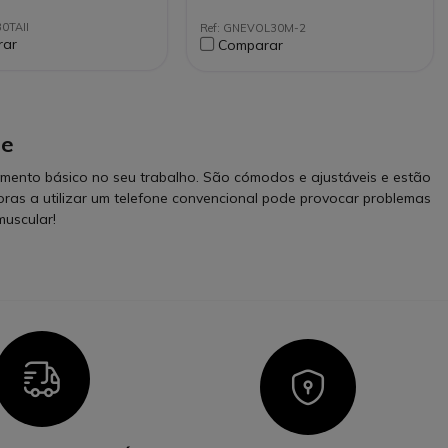
Optimizado para Microsoft
ível com todos os
Teams
0TAII
Ref: GNEVOL30M-2
ones do mercado
rar
Comparar
de
rumento básico no seu trabalho. São cómodos e ajustáveis e estão
oras a utilizar um telefone convencional pode provocar problemas
muscular!
Icon
Icon