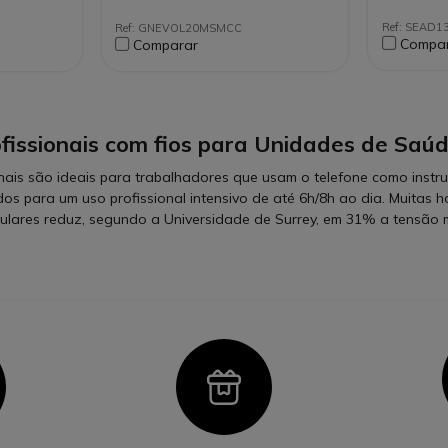
as:
Plug and Play
Teams
lume, tecla
Optimizado para Skype for
Compat
Ref: SEAD13
Ref: GNEVOL20MSMCC
Business
softph
Compa
Comparar
ams
Existe em versão Duo
ofissionais com fios para Unidades de Saú
onais são ideais para trabalhadores que usam o telefone como inst
s para um uso profissional intensivo de até 6h/8h ao dia. Muitas h
riculares reduz, segundo a Universidade de Surrey, em 31% a tensão 
con
Icon