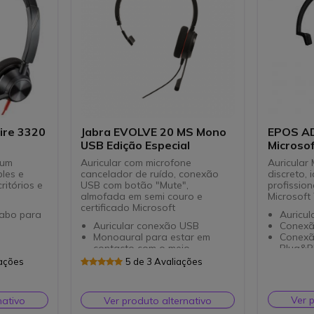
ire 3320
Jabra EVOLVE 20 MS Mono
EPOS AD
USB Edição Especial
Microso
 um
Auricular com microfone
Auricular
les e
cancelador de ruído, conexão
discreto, 
ritórios e
USB com botão "Mute",
profissio
almofada em semi couro e
Microsoft
certificado Microsoft
cabo para
Auricul
Auricular conexão USB
Conexã
Monoaural para estar em
Conexão
contacto com o meio
Plug&P
envolvente
Control
iações
5 de 3 Avaliações
de áudio
Redução de ruído
chamad
Gestão simplificada das
Estilo 
vel e gira
chamadas
Adapt 100
Almofa
Ver 
nativo
Ver produto alternativo
Almofada semi couro
modelos
Optimi