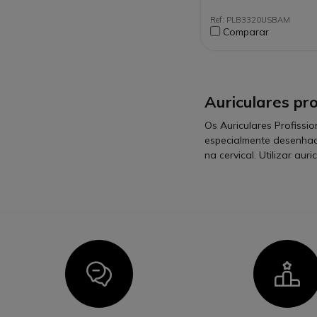
Controle de chamad
atender/desligar, vo
Ref: PLB3320USBAM
Mute
Comparar
Otimizado para Te
Auriculares pr
Os Auriculares Profissi
especialmente desenhado
na cervical. Utilizar au
Icon
I