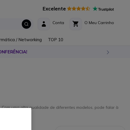
Excelente
Conta
O Meu Carrinho
rmática / Networking
TOP 10
ONFERÊNCIA!
 Com uma alta qualidade de diferentes modelos, pode falar à
oblemas.