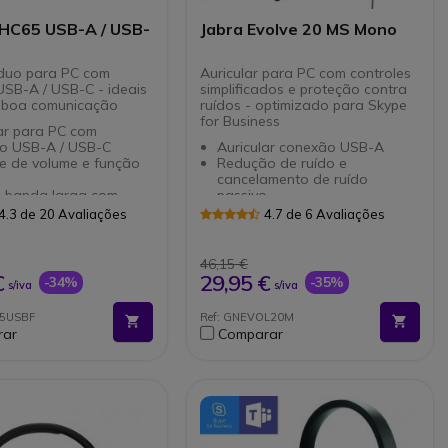
 HC65 USB-A / USB-
Jabra Evolve 20 MS Mono
 duo para PC com
Auricular para PC com controles
SB-A / USB-C - ideais
simplificados e proteção contra
 boa comunicação
ruídos - optimizado para Skype
for Business
ar para PC com
o USB-A / USB-C
Auricular conexão USB-A
le de volume e função
Redução de ruído e
cancelamento de ruído
 banda larga com
passivo
amento de ruído
Controles incorporados no
4.3 de 20 Avaliações
4.7 de 6 Avaliações
de microfone com
cabo: atender/desligar, volume
flexibilidade
Almofadas de espuma
one com rotação 360º
Jabra Evolve comparação entre
Plug&Play: conectar e pronto
46,15 €
vel com Microsoft,
modelos
para usar
€
29,95 €
-34%
-35%
s/iva
s/iva
Linux
Optimizado para Skype for
ado para Teams
Business
65USBF
Ref: GNEVOL20M
Versão mono, também
rar
Comparar
disponível versão Duo