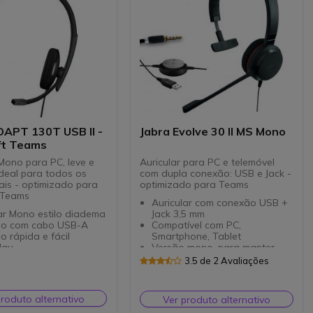
APT 130T USB II -
Jabra Evolve 30 II MS Mono
ft Teams
 Mono para PC, leve e
Auricular para PC e telemóvel
ideal para todos os
com dupla conexão: USB e Jack -
nais - optimizado para
optimizado para Teams
 Teams
Auricular com conexão USB +
ar Mono estilo diadema
Jack 3,5 mm
o com cabo USB-A
Compatível com PC,
 rápida e fácil
Smartphone, Tablet
lay
Versão mono, para manter
es no cabo: atender
contacto com o meio
3.5 de 2 Avaliações
a, volume, mute
Cancelamento de ruído
moderno e discreto
Jabra Evolve comparação entre
passivo
 II comparação entre
da de espuma
modelos
Muito cómodo e leve, com
produto alternativo
Ver produto alternativo
zado para Microsoft
almofadas de couro sintético