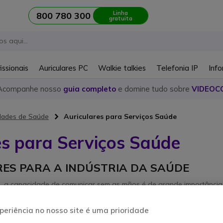
Linha
800 780 300
gratuita
issionais
Auriculares PC
Walkie talkies
Telefonia IP
Info
Acompanhe nosso
guia completo
e domine tudo sobre
VIDEOC
dades de Saúde
Auriculares para Serviços Saúde
es para Serviços Saúde
ES PARA A INDÚSTRIA DA SAÚDE
, a capacidade de comunicar sem as mãos é de grande importância.
o aumenta a eficiência e permite-lhe realizar as suas tarefas sem pr
periência no nosso site é uma prioridade