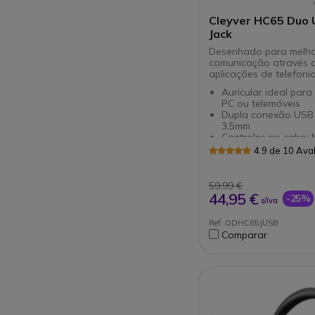
Cleyver HC65 Duo 
Jack
Desenhado para melho
comunicação através 
aplicações de telefoni
Auricular ideal para
PC ou telemóveis
Dupla conexão USB 
3,5mm
Controles no cabo: 
volume, atender/des
4.9 de 10 Ava
Versão Duo: diadem
microfone para um 
conforto
59,99 €
Experiência excelen
44,95 €
-25%
s/iva
audio
Compatível com tod
Ref: ODHC65JUSB
softphones
Comparar
Optimizado para Sk