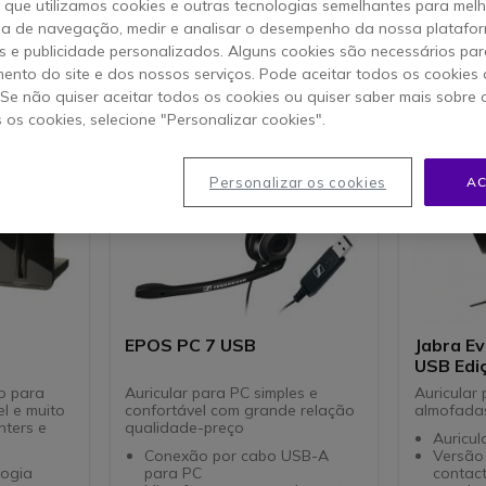
o que utilizamos cookies e outras tecnologias semelhantes para mel
tigos
ia de navegação, medir e analisar o desempenho da nossa plataform
 e publicidade personalizados. Alguns cookies são necessários par
ento do site e dos nossos serviços. Pode aceitar todos os cookies 
Icon
Bestseller
Icon
Bestseller
. Se não quiser aceitar todos os cookies ou quiser saber mais sobre
s os cookies, selecione "Personalizar cookies".
Personalizar os cookies
AC
EPOS PC 7 USB
Jabra E
USB Ediç
o para
Auricular para PC simples e
Auricular
el e muito
confortável com grande relação
almofadas
nters e
qualidade-preço
Auricu
Conexão por cabo USB-A
Versão
logia
para PC
contac