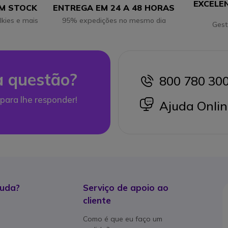
EXCELE
EM STOCK
ENTREGA EM 24 A 48 HORAS
lkies e mais
95% expedições no mesmo dia
Gest
 questão?
800 780 30
icon
para lhe responder!
icon
Ajuda Onlin
juda?
Serviço de apoio ao
cliente
Como é que eu faço um