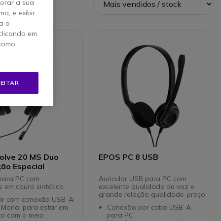
horar a sua
a, e exibir
a o
clicando em
 como
EITAR
volve 20 MS Duo
EPOS PC 8 USB
ão Especial
 para PC com
Auricular USB para PC com
 em couro sintético
excelente qualidade de voz e
grande relação qualidade-preço
lar com conexão USB-A
 Mono: para estar em
Conexão por cabo USB-A
to com o meio
para PC