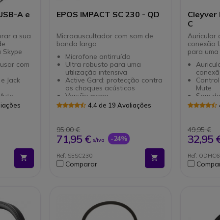
USB-A e
EPOS IMPACT SC 230 - QD
Cleyver
C
rar a sua
Microauscultador com som de
Auricular
de
banda larga
conexão U
a Skype
para uma
Microfone antirruído
 usar com
Ultra robusto para uma
Auricul
utilização intensiva
conexã
e Jack
Active Gard: protecção contra
Contro
os choques acústicos
Mute
Mute,
Versão mono
Som de
ligar
cancel
liações
4.4 de 19 Avaliações
a e
Braço 
máximo
grande 
Microf
95,00 €
49,95 €
te de
Compatí
71,95 €
32,95 
-24%
s/iva
MAC e 
os os
Otimiz
Ref: SESC230
Ref: ODHC
Comparar
Compa
ype