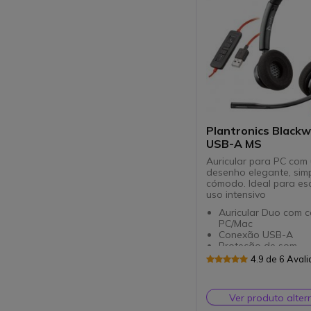
Plantronics Blackw
USB-A MS
Auricular para PC com
desenho elegante, simp
cómodo. Ideal para esc
uso intensivo
Auricular Duo com 
PC/Mac
Conexão USB-A
Proteção de som
SoundGuard™
4.9 de 6 Aval
Melhor experiência 
na sua classe
Diadema leve, ajustá
Ver produto alter
até 180º