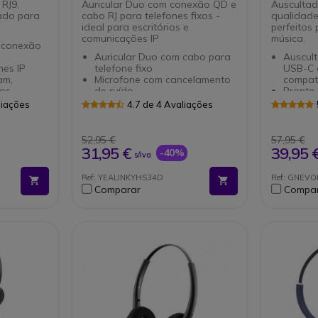
RJ9,
Auricular Duo com conexão QD e
Ausculta
ado para
cabo RJ para telefones fixos -
qualidade
ideal para escritórios e
perfeitos 
comunicações IP
música.
 conexão
Auricular Duo com cabo para
Auscul
nes IP
telefone fixo
USB-C 
am,
Microfone com cancelamento
compati
ros
de ruído
Pronto
Vareta de 330º para ajuste
conect
liações
4.7 de 4 Avaliações
ga, com
óptimo
de con
oques
Ultra leve (50g) e
Som de
desenvolvido com materiais
chamad
52,95 €
57,95 €
elamento
duradouros
Contro
31,95 €
39,95 
-40%
s/iva
Almofada de couro sintético
para u
flexível e
para uso intensivo
chamad
Ref: YEALINKYHS34D
Ref: GNEV
ão de 340º
Cabo incluído: entrada QD
Luz ind
Comparar
Compa
modas,
Disconnect a RJ9
sinaliz
s e
Compatível com toda a gama
evita i
o
de telefones IP de Yealink
Certifi
s de
Teams.
 de cabo
k disconect