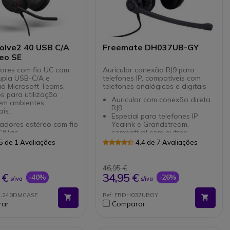
volve2 40 USB C/A
Freemate DH037UB-GY
eo SE
ores com fio UC com
Auricular conexão RJ9 para
upla USB-C/A e
telefones IP, compatíveis com
ão Microsoft Teams,
telefones analógicos e digitais
s para utilização
Auricular com conexão direta
 em ambientes
RJ9
ais.
Especial para telefones IP
adores estéreo com fio
Yealink e Grandstream,
C/Mac
compatível com outros
idos para uma
telefones
5 de 1 Avaliações
4.4 de 7 Avaliações
ção intensiva
Audio de banda larga, com
e 3 microfones MEMS
proteção contra choques
acústicos
46,95 €
ones com cancelamento
Microfone com cancelação de
 €
34,95 €
-40%
-26%
s/iva
s/iva
o: bloqueiam o ruído de
ruído
Vareta de microfone flexível e
OL240DMCASE
Ref: FRDH037UBGY
SafeTone: Proteção
ajustável com rotação de 340º
rar
Comparar
a para o utilizador
Orelheiras muito cómodas,
 de ligação: USB-C /A
com eixos pivotantes e
cado pelo Microsoft
almofadas de couro