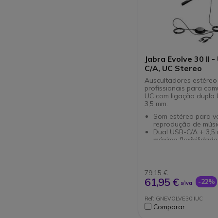
Jabra Evolve 30 II 
C/A, UC Stereo
Auscultadores estéreo
profissionais para co
UC com ligação dupla
3,5 mm.
Som estéreo para vo
reprodução de músi
Dual USB-C/A + 3,5
máxima flexibilidade
ligação
Microfone ECM com
cancelamento de ru
Controlo em linha p
79,15 €
chamadas e volume
61,95 €
-22%
s/iva
Luz de ocupado pa
sinalização de falh
Ref: GNEVOLVE30IIUC
Plug & play - não n
Comparar
controladores
Compatível com pla