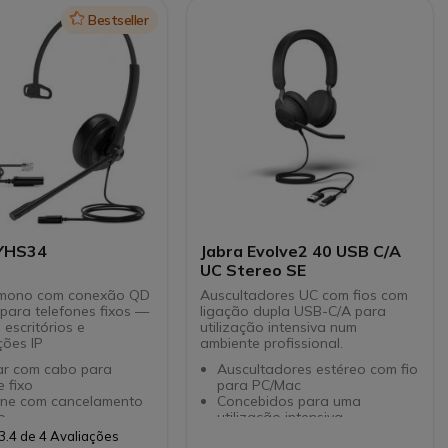
sintético (almofadas de
espuma opcionais)
Icon
Bestseller
Este modelo dispõe de cabo
direto RJ9 sem Quick
Disconnect
Versão Duo
 YHS34
Jabra Evolve2 40 USB C/A
UC Stereo SE
r mono com conexão QD
Auscultadores UC com fios com
 para telefones fixos —
ligação dupla USB-C/A para
 escritórios e
utilização intensiva num
ões IP
ambiente profissional.
lar com cabo para
Auscultadores estéreo com fio
e fixo
para PC/Mac
one com cancelamento
Concebidos para uma
o
utilização intensiva
de 330º para ajuste
Rede de 3 microfones MEMS
3.4 de 4 Avaliações