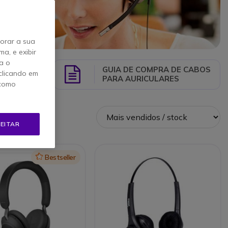
horar a sua
a, e exibir
a o
GUIA DE COMPRA DE CABOS
Guide
clicando em
PARA AURICULARES
 como
EITAR
Icon
Bestseller