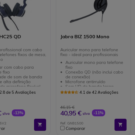
 HC25 QD
Jabra BIZ 1500 Mono
 profissional com cabo
Auricular mono para telefone
elefones fixos de mesa,
fixo - ideal para profissionais
uo
Auricular mono para telefone
lar com cabo para
fixo
e fixo
Conexão QD (não inclui cabo
ade de som de banda
de conexão)
e alta definição
Microfone antirruído
de microfone flexível
Som HD de banda larga
uste optimizado
Almofada espuma
2.8 de 5 Avaliações
4.1 de 42 Avaliações
one com cancelamento
Disponível também versão Duo
o
ou USB
o acústica contra
46,15 €
de som
€
40,95 €
-13%
-11%
s/iva
s/iva
ível com todos os
nes do mercado
25V2
Ref: GNB1500
rar
Comparar