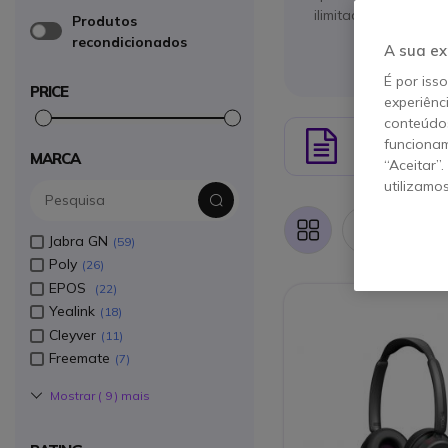
ilimitada para reali
Produtos
recondicionados
A sua ex
É por iss
PRICE
experiênc
conteúdos
GUIA DE
Guide
funcionam
DE AURI
MARCA
“Aceitar”
utilizamo
Iten
Grelha
Lista
Jabra GN
59
Poly
26
EPOS
22
Yealink
18
Cleyver
11
Freemate
7
Mostrar (
9
) mais