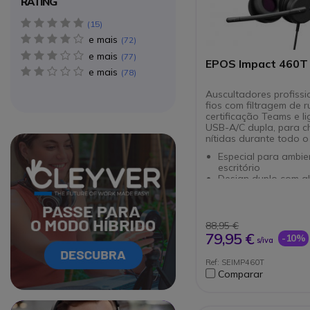
RATING
5 star(s)
15
e mais
4 star(s)
72
e mais
3 star(s)
77
EPOS Impact 460T
e mais
2 star(s)
78
Auscultadores profiss
fios com filtragem de r
certificação Teams e l
USB-A/C dupla, para 
nítidas durante todo o 
Especial para ambie
escritório
Design duplo com a
de couro sintético
Para PC e dispositi
compatíveis com US
2 microfones analóg
88,95 €
Tecnologia avança
79,95 €
-10%
s/iva
filtragem de ruído
Proteção auditiva A
Ref: SEIMP460T
Conexão USB-C / U
Comparar
A(adaptador)
Circle
Circle