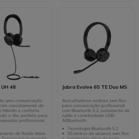
 UH 48
Jabra Evolve 65 TE Duo MS
nte uma comunicação
Auscultadores estéreo sem fios
a com cancelamento de
para comunicação profissional
o híbrido e conforto
com Bluetooth 5.2, isolamento de
odo o dia, perfeito para
ruído e conetividade USB-
hamadas profissionais
A/Bluetooth.
.
Tecnologia Bluetooth 5.2
amento de Ruído Ativo
30 metros de alcance sem fios
o: Tecnologia avançada
Isolamento ativo de ruído