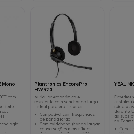
lo Teams
) com
es
E Mono
Plantronics EncorePro
YEALINK
HW520
DECT com
Auricular ergonómico e
Experime
resistente com som banda larga
cristalin
erfeito
- ideal para profissionais
ruído ativ
nicas
durante t
Compatível com frequências
es.
as suas c
de banda larga
no Teams
tecnologia
Som Wideband (banda larga):
conversações mais nítidas
Cancel
e robusto
Apto para Softphone / IP
Híbrid