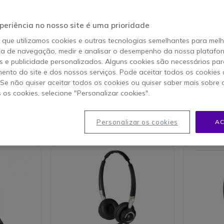
zar chamadas com total tranquilidade.
periência no nosso site é uma prioridade
o que utilizamos cookies e outras tecnologias semelhantes para mel
ia de navegação, medir e analisar o desempenho da nossa plataform
 e publicidade personalizados. Alguns cookies são necessários par
 COMPRA
GUIA DE COMPRA
Guide
ento do site e dos nossos serviços. Pode aceitar todos os cookies 
CULARES
DE ACESSÓRIOS
. Se não quiser aceitar todos os cookies ou quiser saber mais sobre
s os cookies, selecione "Personalizar cookies".
s 1-40 de 161
Personalizar os cookies
AC