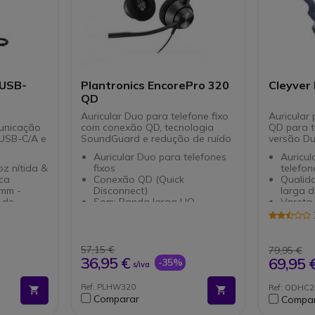
- USB-
Plantronics EncorePro 320
Cleyver
QD
Auricular Duo para telefone fixo
Auricular
municação
com conexão QD, tecnologia
QD para t
 USB-C/A e
SoundGuard e redução de ruído
versão D
Auricular Duo para telefones
Auricu
z nítida &
fixos
telefon
ca
Conexão QD (Quick
Qualid
 mm -
Disconnect)
larga d
 de
Som: Banda larga HQ
Vareta 
Microfone flexível e adaptável
para aj
Tecnologia de
Microf
ído
cancelamento de ruído
de ruíd
ara
Diadema robusto
Proteçã
57,15 €
79,95 €
Tecnologia SoundGuard: proteção
picos 
36,95 €
69,95 
-35%
s/iva
ra
de audio
Compat
as
telefo
Ref: PLHW320
Ref: ODHC
ecessita de
Comparar
Compa
taformas