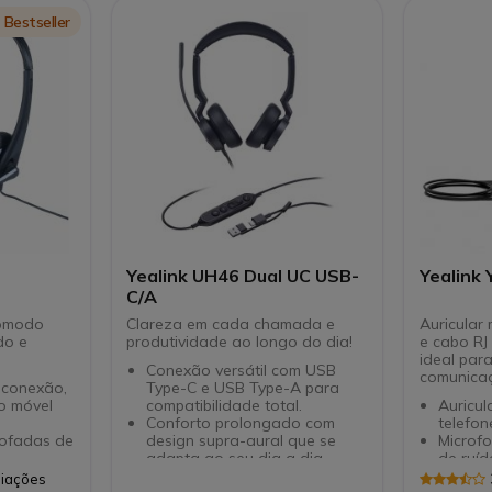
Teams
Icon
Bestseller
Yealink UH46 Dual UC USB-
Yealink
C/A
cómodo
Clareza em cada chamada e
Auricula
do e
produtividade ao longo do dia!
e cabo RJ
ideal para
Conexão versátil com USB
comunicaç
 conexão,
Type-C e USB Type-A para
vo móvel
compatibilidade total.
Auricu
Conforto prolongado com
telefon
mofadas de
design supra-aural que se
Microf
adapta ao seu dia a dia.
de ruíd
ck 3,5 mm
Som de alta qualidade com
Vareta 
liações