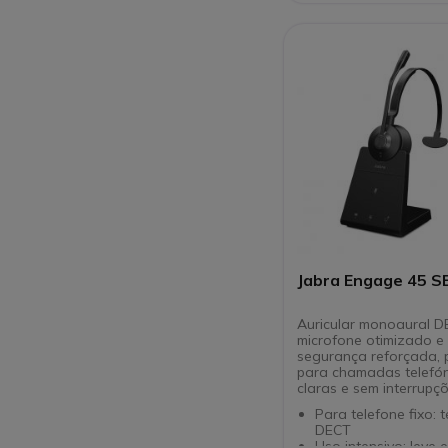
UC e certificado pe
Design leve (≈171 g
protetores auricular
acolchoados
Jabra Engage 45 S
Auricular monoaural 
microfone otimizado e
segurança reforçada, p
para chamadas telefó
claras e sem interrupçõ
Para telefone fixo: 
DECT
Uso intensivo: leve 