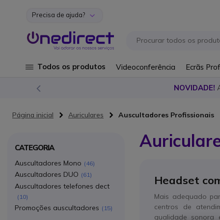
Precisa de ajuda?
Ir para o Conteúdo
Todos os produtos
Videoconferência
Ecrãs Prof
NOVIDADE!
Página inicial
Auriculares
Auscultadores Profissionais
Auriculare
CATEGORIA
Auscultadores Mono
46
Auscultadores DUO
61
Headset com 
Auscultadores telefones dect
Mais adequado para
10
centros de atendi
Promoções auscultadores
15
qualidade sonora 