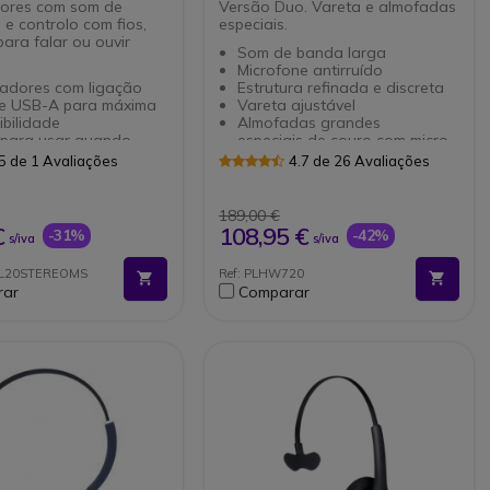
dores com som de
Versão Duo. Vareta e almofadas
 e controlo com fios,
especiais.
para falar ou ouvir
Som de banda larga
Microfone antirruído
tadores com ligação
Estrutura refinada e discreta
e USB-A para máxima
Vareta ajustável
bilidade
Almofadas grandes
 para usar quando
especiais de couro com micro
ado, sem necessidade
arejado para uso intensivo
5 de 1 Avaliações
4.7 de 26 Avaliações
figuração
Entrada QD: desconexão
 alta qualidade para
rápida
as e entretenimento
Compatível com Voip
189,00 €
los integrados no cabo
€
108,95 €
-31%
-42%
s/iva
s/iva
ma gestão rápida das
as.
OL20STEREOMS
Ref: PLHW720
icadora de busílis
rar
Comparar
a a disponibilidade e
nterrupções.
cado para o Microsoft