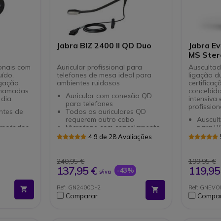
Jabra BIZ 2400 II QD Duo
Jabra E
MS Ster
ionais com
Auricular profissional para
Auscultad
uído,
telefones de mesa ideal para
ligação d
igação
ambientes ruidosos
certificaç
chamadas
concebido
Auricular com conexão QD
dia.
intensiva
para telefones
profission
ntes de
Todos os auriculares QD
requerem outro cabo
Auscult
lmofadas
Microfone com cancelamento
para P
de ruído
Conceb
4.9 de 28 Avaliações
vos
Melhor desemprenho de áudio
utiliza
B-C
da sua classe
Rede d
icos
Muito leve, 40% menos do que
digitais
240,95 €
199,95 €
da de
os restantes
Microf
137,95 €
119,95
-43%
s/iva
Estilo diadema, versão Duo
de ruíd
ctiveGard
fundo
Ref: GN2400D-2
Ref: GNEV
SB-
Jabra 
Comparar
Compa
auditiv
Opções
Certifi