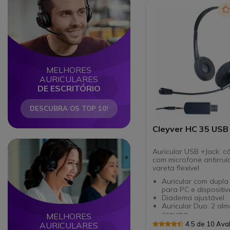
MELHORES
AURICULARES
DE ESCRITÓRIO
DESCUBRA OS TOP 10!
Cleyver HC 35 USB
Circle
Circle
Auricular USB +Jack: 
com microfone antirruí
vareta flexível
Auricular com dupla
para PC e dispositi
Diadema ajustável
Auricular Duo: 2 al
espuma
MELHORES
Conexão USB-A e Ja
4.5 de 10 Ava
AURICULARES