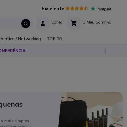
Excelente
Conta
O Meu Carrinho
rmática / Networking
TOP 10
ONFERÊNCIA!
equenas
o mais simples
,
a utilizar sem