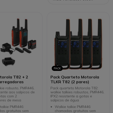
PACK
torola T82 + 2
Pack Quarteto Motorola
arregadoras
TLKR T82 (2 pares)
lkie robusto, PMR446,
Pack quarteto Motorola T82:
tente aos salpicos de
walkie talkies robustos, PMR446,
otas com 2
IPX2 resistente a gotas e
ores de mesa
salpicos de água
talkie PMR446:
Walkie talkie PMR446:
as gratuitas sem
chamadas gratuitas sem