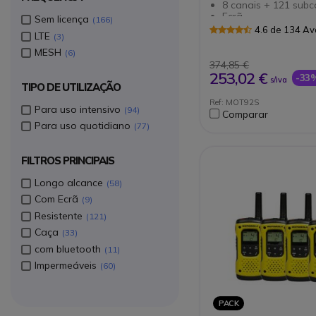
8 canais + 121 subc
Ecrã
Sem licença
166
20 tons de chamad
4.6 de 134 Av
LTE
3
Mãos livres
Botão alerta de em
MESH
6
Norma IP67: submers
374,85 €
1m durante 30 min.
253,02 €
-33
s/iva
Bateria com duraçã
TIPO DE UTILIZAÇÃO
Pack inclui 3 malas 
Ref: MOT92S
pares de walkies e 
Para uso intensivo
94
Comparar
Para uso quotidiano
77
FILTROS PRINCIPAIS
Longo alcance
58
Com Ecrã
9
Resistente
121
Caça
33
com bluetooth
11
Impermeáveis
60
PACK