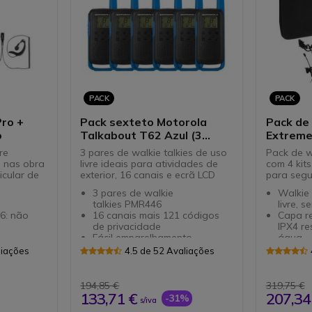
de 2,5mm
Pack inclui 6 walkie talkies (3
pares) com acessórios
incluídos
PACK
PACK
Pro +
Pack sexteto Motorola
Pack de
o
Talkabout T62 Azul (3
Extreme
pares)
re
3 pares de walkie talkies de uso
Pack de w
 nas obra
livre ideais para atividades de
com 4 kit
icular de
exterior, 16 canais e ecrã LCD
para seg
3 pares de walkie
Walkie 
talkies PMR446
livre, 
6: não
16 canais mais 121 códigos
Capa r
de privacidade
IPX4 re
Fácil emparelhamento
água
Ecrã LCD iluminado
Bateria
liações
4.5 de 52 Avaliações
veis de
Dupla potência: pilhas NiMH
auton
recarregáveis (incluídas)
Lanter
contorno
ou pilhas alcalinas AA
16 cana
194,85 €
319,75 €
standard
Modo a
133,71 €
207,34
-31%
s/iva
alk"
Carga USB
e iVox