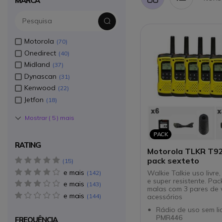
MARCA
Grelha
Lista
Motorola
70
Onedirect
40
Midland
37
Dynascan
31
Kenwood
22
Jetfon
18
Mostrar (
5
) mais
PACK
RATING
Motorola TLKR T92
pack sexteto
5 star(s)
15
e mais
4 star(s)
Walkie Talkie uso livre,
142
e super resistente. Pack
e mais
3 star(s)
143
malas com 3 pares de 
e mais
1 star(s)
144
acessórios
Rádio de uso sem li
PMR446
FREQUÊNCIA