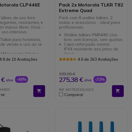
Motorola CLP446E
Pack 2x Motorola TLKR T82
Extreme Quad
alkies de uso livre
Pack com 8 walkie talkies, 2
egantes, resistentes e
malas e acessórios - ideal para
ón manos libres (Vox) -
profissionais
 uso intensivo
Walkie talkies PMR446: Uso
Talkie para hotelaria,
livre, sem licenças, sem quotas
 de venda e uso ao ar
Capa reforçada: norma
IPX4 resistente aos jatos de
Mãos Livres (Vox) e
água
rios seguros
Baterias NiMH: 18 horas de
4.8 de 10 Avaliações
4.6 de 263 Avaliações
nte: A quedas, água,
autonomia
e vibrações (IP54)
Lanterna integrada
cença: Comunicação
16 canais e 121 sub-canais
399,90 €
a
Modo aviso por vibração
 €
275,38 €
-46%
-31%
s/iva
s/iva
discreto e elegante
e iVox (comunicação mãos
pla cobertura até 7 km
livres)
P446ED
Ref: MOT82EXQUAD2
mia para acompanhar
Conexões USB de carga e
rar
Comparar
 acelerado (até 18h)
Jack 2.5mm
namento assistido por
Pack com 8 walkie talkies, 2
uz inteligente de
malas e acessórios