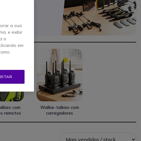
ts de 4 para
niforme
e na
horar a sua
a, e exibir
a o
clicando em
 como
EITAR
alkies com
Walkie-talkies com
es remotos
carregadores