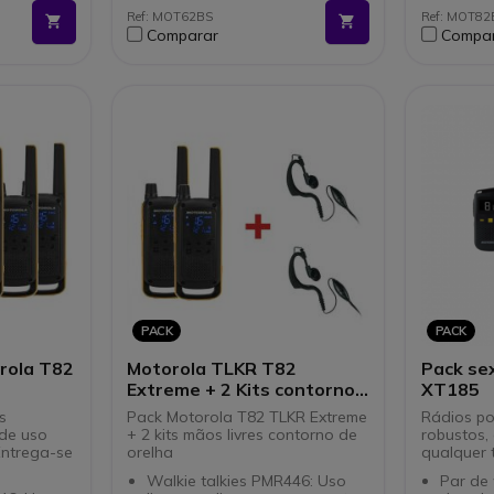
 para a
Mãos livres
livres)
Ref: MOT62BS
Ref: MOT8
Entrada Jack 2,5 mm
Conexõ
Comparar
Compa
Pack inclui 6 walkies Motorola
Jack 2
T62 com acessórios
Pack in
discre
PACK
PACK
rola T82
Motorola TLKR T82
Pack se
Extreme + 2 Kits contorno
XT185
de orelha
s
Pack Motorola T82 TLKR Extreme
Rádios po
de uso
+ 2 kits mãos livres contorno de
robustos,
 Entrega-se
orelha
qualquer 
Walkie talkies PMR446: Uso
Par de 