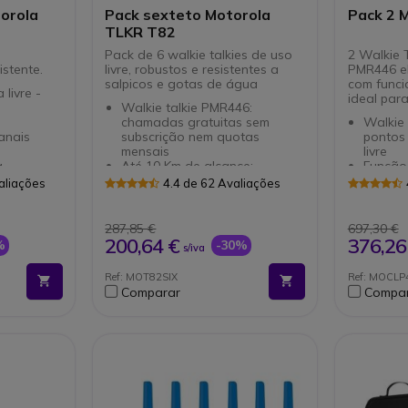
orola
Pack sexteto Motorola
Pack 2 
TLKR T82
Pack de 6 walkie talkies de uso
2 Walkie T
istente.
livre, robustos e resistentes a
PMR446 el
salpicos e gotas de água
com funci
 livre -
ideal para
Walkie talkie PMR446:
chamadas gratuitas sem
Walkie 
anais
subscrição nem quotas
pontos
mensais
livre
a
Até 10 Km de alcance:
Função 
comunicações longa distância
acessó
aliações
4.4 de 62 Avaliações
ergência
(depende sempre das
Resiste
ível até
condições)
poeira 
Cobertura reforçada IPX2:
Sem li
287,85 €
697,30 €
nsporte
resistente a gotas e salpicos
gratuit
200,64 €
376,26
%
-30%
s/iva
o até 16h
de água
Design 
Ecrã oculto: simplificando a
com am
Ref: MOT82SIX
Ref: MOCL
navegação e configuração
Autono
Comparar
Compa
Baterias de NiMH: 18 horas de
o ritmo
duração das baterias
Funcio
Função vibrador e função
voz e l
iVox
estado
16 canais e 121 sub-canais
Lanterna integrada, vigilância
de habitação
Conector de carga USB e Jack