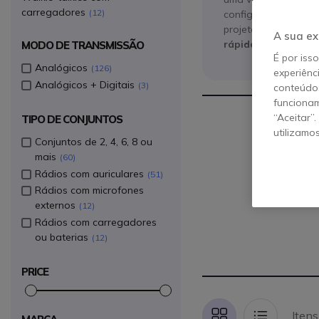
carregadores
12
configurações compl
projetos ou kits de
A sua ex
rápida implementa
MODO DE TRANSMISSÃO
É por iss
Analógicos
126
experiênc
Analógicos + Digitais
3
conteúdos
funcionam
“Aceitar”
TIPO DE CONJUNTOS
utilizamo
Conjuntos de 2, 4, 6, 8 ou
mais
60
Rádios com auriculares
51
Rádios com microfones
externos
12
Rádios com carregadores
ou baterias
12
PRICE
Iten