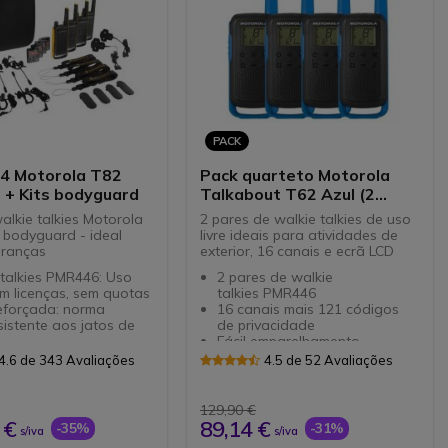
PACK
 4 Motorola T82
Pack quarteto Motorola
 + Kits bodyguard
Talkabout T62 Azul (2
pares)
alkie talkies Motorola
2 pares de walkie talkies de uso
s bodyguard - ideal
livre ideais para atividades de
uranças
exterior, 16 canais e ecrã LCD
talkies PMR446: Uso
2 pares de walkie
sem licenças, sem quotas
talkies PMR446
eforçada: norma
16 canais mais 121 códigos
sistente aos jatos de
de privacidade
Fácil emparelhamento
s NiMH: 18 horas de
Ecrã LCD iluminado
4.6 de 343 Avaliações
4.5 de 52 Avaliações
omia
Dupla potência: pilhas NiMH
na integrada
recarregáveis (incluídas)
is e 121 sub-canais
ou pilhas alcalinas AA
129,90 €
viso por vibração
standard
 €
89,14 €
-35%
-31%
s/iva
s/iva
 (comunicação mãos
Carga USB