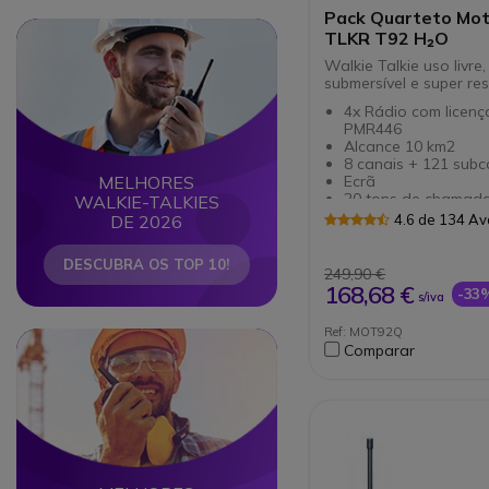
Pack Quarteto Mot
Circle
Circle
TLKR T92 H₂O
Walkie Talkie uso livre,
submersível e super res
4x Rádio com licença
PMR446
Alcance 10 km2
8 canais + 121 subc
Ecrã
MELHORES
20 tons de chamad
WALKIE-TALKIES
Mãos livres
4.6 de 134 Av
DE 2026
Botão alerta de em
Norma IP67: submers
DESCUBRA OS TOP 10!
1m durante 30 min.
249,90 €
Mala de mão de tra
168,68 €
-33
s/iva
Bateria com duraçã
Cor: amarelo
Ref: MOT92Q
Circle
Circle
Comparar