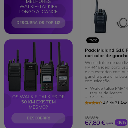
MELHORES
WALKIE-TALKIES
LONGO ALCANCE
DESCUBRA OS TOP 10!
PACK
Circle
Circle
Pack Midland G10 
auricular de ganch
Walkie talkie de uso liv
PMR446 ideal para uso
e em estradas com aur
gancho para uma boa
comunicação.
Walkie talkie PMR44
requer de licença
OS WALKIE TALKIES DE
Fácil de usar
50 KM EXISTEM
32 canais (16 + pré-
4.6 de 21 Ava
programados) e 3 ní
MESMO?
potência
Auricular gancho / 
80,90 €
DESCOBRIR!
de orelha
67,80 €
-16%
s/iva
Microfone "Push to t