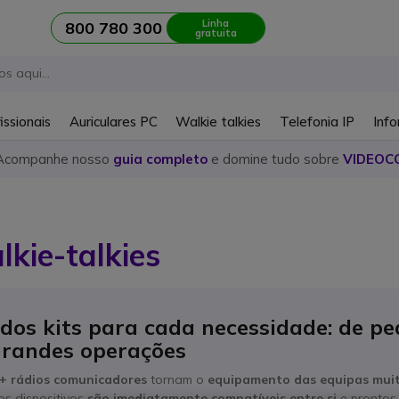
Linha
800 780 300
gratuita
issionais
Auriculares PC
Walkie talkies
Telefonia IP
Info
Acompanhe nosso
guia completo
e domine tudo sobre
VIDEOC
lkie-talkies
dos kits para cada necessidade: de p
grandes operações
 8+ rádios comunicadores
tornam o
equipamento das equipas muit
s dispositivos
são imediatamente compatíveis entre si
e prontos 