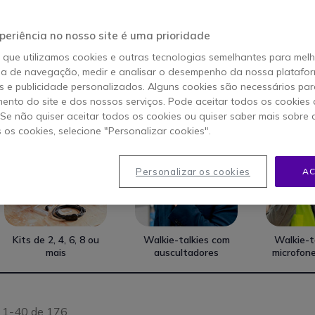
exas. Quer se trate de kits de 2 unidades para pequenas equipas, ki
 6 para departamentos, a principal vantagem está na
configuração u
periência no nosso site é uma prioridade
ção operacional
.
o que utilizamos cookies e outras tecnologias semelhantes para mel
ia de navegação, medir e analisar o desempenho da nossa plataform
 e publicidade personalizados. Alguns cookies são necessários par
ento do site e dos nossos serviços. Pode aceitar todos os cookies 
. Se não quiser aceitar todos os cookies ou quiser saber mais sobre
s os cookies, selecione "Personalizar cookies".
Personalizar os cookies
AC
Kits de 2, 4, 6, 8 ou
Walkie-talkies com
Walkie-t
mais
auscultadores
microfon
s 1-40 de 176