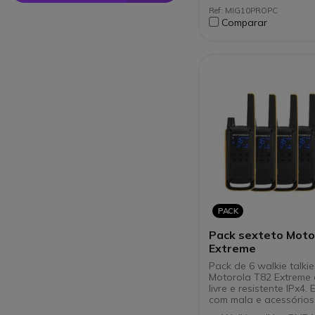
Acessório exclusivo
Ref: MIG10PROPC
gama Kenwood
Comparar
PACK
Pack sexteto Moto
Extreme
Pack de 6 walkie talkie
Motorola T82 Extreme 
livre e resistente IPx4.
com mala e acessórios