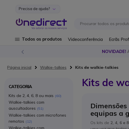
Precisa de ajuda?
Ir para o Conteúdo
Todos os produtos
Videoconferência
Ecrãs Prof
NOVIDADE!
Página inicial
Walkie-talkies
Kits de walkie-talkies
Kits de wa
CATEGORIA
Kits de 2, 4, 6, 8 ou mais
60
Walkie-talkies com
Dimensões 
auscultadores
51
equipas a 
Walkie-talkies com microfones
remotos
12
Os kits de
2, 4, 6 e
Walkie-talkies com
uma vez que todos o