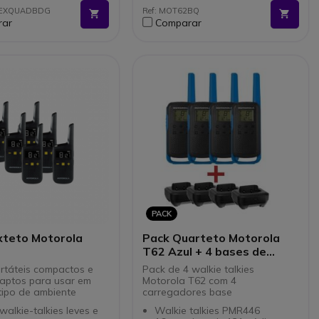
Mãos livres
2EXQUADBDG
Ref: MOT62BQ
es USB de carga e
Entrada Jack 2,5 mm
rar
Comparar
.5mm
Pack inclui 4 walkie talkies
clui 4 kits bodyguard:
Motorola T62 com acessórios
tos e função PTT Vox
PACK
xteto Motorola
Pack Quarteto Motorola
T62 Azul + 4 bases de
carga
rtáteis compactos e
Pack de 4 walkie talkies
 aptos para usar em
Motorola T62 com 4
tipo de ambiente
carregadores base
walkie-talkies leves e
Walkie talkies PMR446