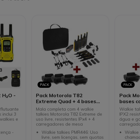
PACK
PACK
 H₂O -
Pack Motorola T82
Pack Mo
Extreme Quad + 4 bases
bases c
carregadoras
 flutuante
Mala completa com 4 walkie
Walkie ta
 inclui 3
talkies Motorola T82 Extreme de
IPX2 resis
walkies e
uso livre, resistentes IPx4 + 4
água e g
carregadores de mesa
carregad
cença -
Walkie talkies PMR446: Uso
Walkie 
livre, sem licenças, sem quotas
chamad