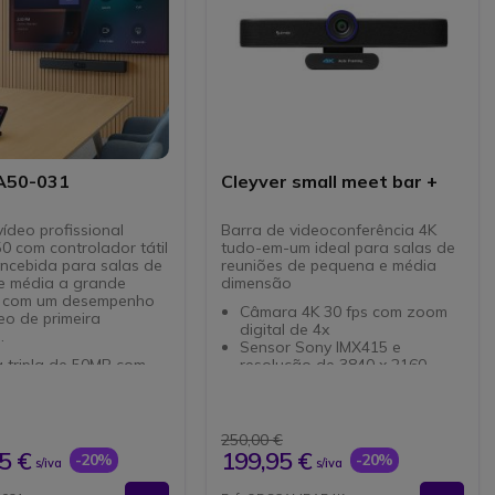
 A50-031
Cleyver small meet bar +
ídeo profissional
Barra de videoconferência 4K
0 com controlador tátil
tudo-em-um ideal para salas de
ncebida para salas de
reuniões de pequena e média
e média a grande
dimensão
 com um desempenho
Câmara 4K 30 fps com zoom
eo de primeira
digital de 4x
.
Sensor Sony IMX415 e
 tripla de 50MP com
resolução de 3840 x 2160
ção 4K
Ângulo de visualização: 88,2°
elliFocus e rastreamento
(D),80,2° (H),51° (V)
-falante
Com 2 microfones
rofones MEMS com
incorporados
250,00 €
e de 10m
Captação de som até 5 m de
5 €
199,95 €
-20%
-20%
s/iva
s/iva
alantes estéreo
distância
orados
Tampa de privacidade