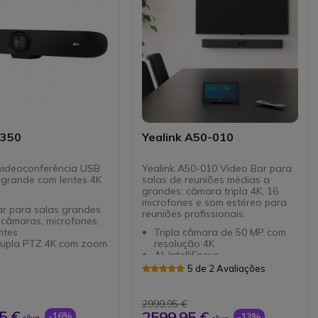
ne e altifalantes
cópio
B350
Yealink A50-010
videoconferência USB
Yealink A50-010 Video Bar para
 grande com lentes 4K
salas de reuniões médias a
grandes: câmara tripla 4K, 16
microfones e som estéreo para
ar para salas grandes
reuniões profissionais.
 câmaras, microfones,
antes
Tripla câmara de 50 MP com
dupla PTZ 4K com zoom
resolução 4K
AI: IntelliFocus,
nquadramento +
enquadramento automático,
5 de 2 Avaliações
o de altifalantes
rastreamento de alto-falante
rofonescom AI
16 microfones MEMS, alcance
ão de ruído e eco
de captação de 10 m
2999,95 €
o USB Plug & Play
4 altifalantes incorporados
5 €
2599,95 €
-16%
-13%