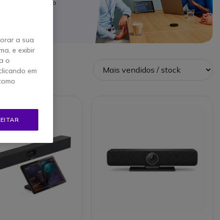
tilizar, uma
video
horar a sua
a, e exibir
a o
clicando em
 como
EITAR