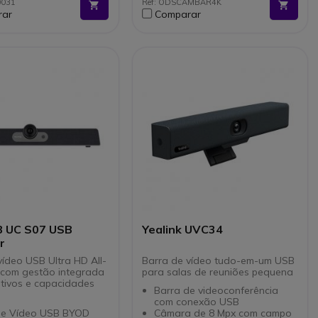
0031
Ref: ODSCAMBAR4K
dor de privacidade
magnética e controlo remoto
rar
Comparar
zado
Plug & Play: ligação USB-C
ível com Team e Zoom
rápida e fácil
YOD flexível
Compatível com todos os
 remota centralizada
softphones disponíveis no
mercado
 UC S07 USB
Yealink UVC34
r
vídeo USB Ultra HD All-
Barra de vídeo tudo-em-um USB
 com gestão integrada
para salas de reuniões pequena
itivos e capacidades
Barra de videoconferência
com conexão USB
de Vídeo USB BYOD
Câmara de 8 Mpx com campo