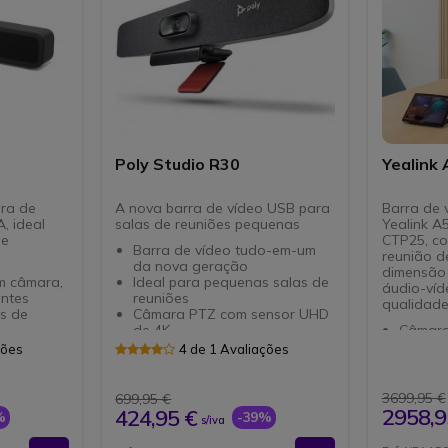
Poly Studio R30
Yealink
ra de
A nova barra de vídeo USB para
Barra de v
, ideal
salas de reuniões pequenas
Yealink A5
de
CTP25, co
Barra de vídeo tudo-em-um
reunião d
da nova geração
dimensão
m câmara,
Ideal para pequenas salas de
áudio-víd
antes
reuniões
qualidade
s de
Câmara PTZ com sensor UHD
de 4K
Câmara
o UHD 4K
120° de campo de visão com
resolu
ções
4 de 1 Avaliações
e 120°
enquadramento automático
AI: Int
e exibição
dos participantes
de alto
Conjunto integrado de 3
16 mic
3699,95 €
699,95 €
microfones em forma de feixe
alcanc
2958,9
424,95 €
%
-39%
s/iva
ído
Eco da IA e tecnologias de
4 altif
supressão de ruído de fundo
incorp