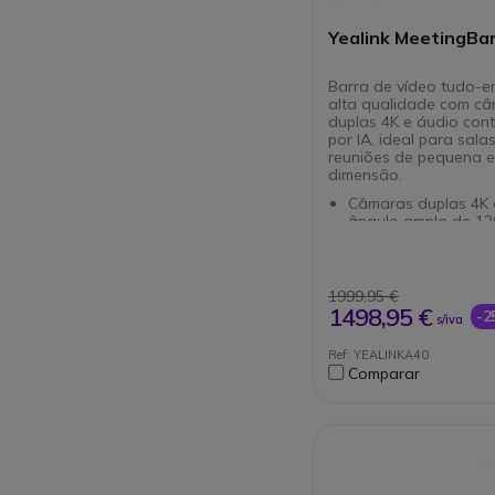
Yealink MeetingBa
Barra de vídeo tudo-
alta qualidade com c
duplas 4K e áudio con
por IA, ideal para sala
reuniões de pequena 
dimensão.
Câmaras duplas 4K
ângulo amplo de 12
Cancelamento de ru
suportado por IA
Alcance de 6 m par
gravação de voz
1999,95 €
8 microfones MEMS 
1498,95 €
-
s/iva
som cristalino
Enquadramento inte
Ref: YEALINKA40
com a tecnologia Int
Comparar
AI
Suporte para Micro
e Zoom Rooms
Recurso BYOD com f
integração plug-an
Instalação fácil co
de um cabo