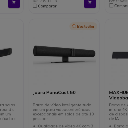
Ref: YEAA5
Ref: POSTUR30
Mac
Gestão e ajuste à distância
Obtura
Compa
Comparar
os os
através de lentes Poly Lens
motori
Ligação: USB Plug & Play
Compat
Certificado para Zoom e
Modo B
Microsoft Teams
Gestão
Icon
Bestseller
Jabra PanaCast 50
MAXHUB
Videoba
ra salas
Barra de vídeo inteligente tudo
Barra de 
round e
em um para videoconferências
in-one 4K
Com um
excepcionais em salas de até 10
de dispos
m áudio e
pessoas
de IA
Qualidade de vídeo 4K com 3
Barra 