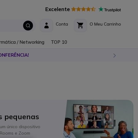
Excelente
Conta
O Meu Carrinho
rmática / Networking
TOP 10
ONFERÊNCIA!
as pequenas
um único dispositivo
s Rooms e Zoom