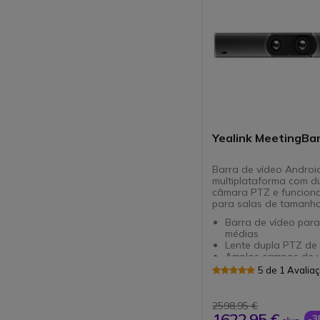
Yealink MeetingBa
Barra de vídeo Androi
multiplataforma com d
câmara PTZ e funciona
para salas de tamanh
Barra de vídeo para
médias
Lente dupla PTZ de
Amplos campos de v
e 120
5 de 1 Avalia
IA: enquadramento
automático + rastre
8 microfones MEMS 
2598,95 €
altifalantes duplos
1622,95 €
-