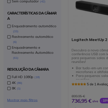
Sem computador
42
CARACTERÍSTICAS DA CÂMAR
A
Enquadramento automático
33
Rastreamento automático
Logitech MeetUp 2
6
Enquadramento e
Descubra a nova câma
Rastreamento Automático
conferência USB com IA
para pequenas salas 
61
reuniões!
Bar tudo-em-um co
RESOLUÇÃO DA CÂMARA
microfones e altifal
Para pequenas sala
Full HD 1080p
18
reuniões
4K
86
Lente com resoluçã
5 de 1 Avalia
Visão panorâmica d
8K
1
Recorte automático 
de miniaturas
899,95 €
6 microfones com
736,95 €
Mostrar mais filtros
-18
s/iva
cancelamento de ru
através de IA