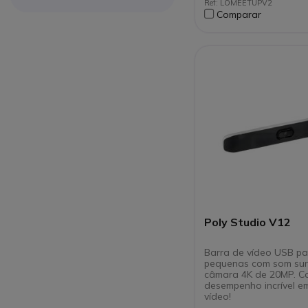
Ref: LOMEETUPV2
Ligação USB a PC/
Comparar
Compatível com tod
softwares de
videoconferência
Poly Studio V12
Barra de vídeo USB pa
pequenas com som sur
câmara 4K de 20MP. 
desempenho incrível e
vídeo!