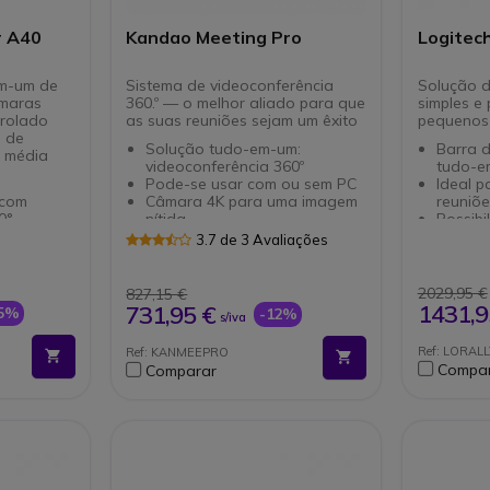
r A40
Kandao Meeting Pro
Logitech
em-um de
Sistema de videoconferência
Solução d
âmaras
360.º — o melhor aliado para que
simples e
trolado
as suas reuniões sejam um êxito
pequenos
s de
Solução tudo-em-um:
Barra 
e média
videoconferência 360º
tudo-e
Pode-se usar com ou sem PC
Ideal 
 com
Câmara 4K para uma imagem
reuniõ
0°
nítida
Possibi
ído
Enfoque automático no
sem PC 
3.7 de 3 Avaliações
orador ou grupo
ou com 
a
Microfones integrados com
(BYOD)
som HD
Compatí
2029,95 €
827,15 €
para um
Sistema Android para uma
plataf
1431,9
731,95 €
25%
-12%
s/iva
experiência prática
Compatí
ligente
Conexões HDMI, WiFi, USB e
plataf
Ref: LORA
Ref: KANMEEPRO
elliFrame
RJ45
Conecti
Compa
Comparar
Compatível com todos os
ou sem 
soft Teams
softphones do mercado
Câmara
resolu
ácil
Microfo
d-play
Micros
m solução
Microfo
integr