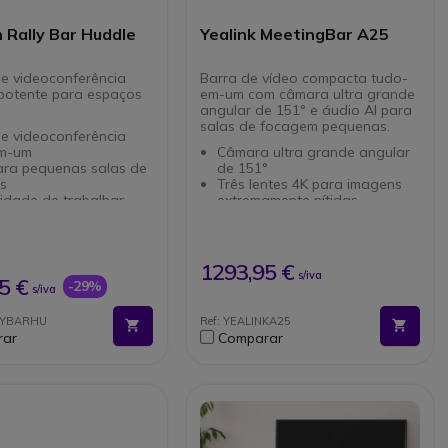
 Rally Bar Huddle
Yealink MeetingBar A25
e videoconferência
Barra de vídeo compacta tudo-
 potente para espaços
em-um com câmara ultra grande
angular de 151° e áudio AI para
salas de focagem pequenas.
de videoconferência
m-um
Câmara ultra grande angular
para pequenas salas de
de 151°
es
Três lentes 4K para imagens
lidade de trabalhar
extremamente nítidas
(appliance), com PCs
Tampa eletrónica da lente
dispositivos próprios
(obturador de privacidade)
Matriz de microfones 8-MEMS
vel com as principais
com alcance de 5 m
1293,95 €
s/iva
ormas de vídeo
Áudio full-duplex com
5 €
-29%
s/iva
vel com as principais
cancelamento de ruído AI
ormas de vídeo
Solução de um só cabo:
LLYBARHU
Ref: YEALINKA25
vidade à internet: com
alimentação + rede via Cat5e
rar
Comparar
fios
Sistema operativo Android 13,
 de 120° com
segurança MDEP
ção 4K
Gestão via Yealink Cloud,
ne e microfone
Teams Admin Center ou Zoom
cópio
Device Platform
ne e altifalantes
ados