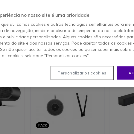
xperiência fluida em salas pequenas e médias. Fácil de instalar e u
aboração híbrida e torna as reuniões mais imediatas.
periência no nosso site é uma prioridade
o que utilizamos cookies e outras tecnologias semelhantes para mel
ia de navegação, medir e analisar o desempenho da nossa plataform
 e publicidade personalizados. Alguns cookies são necessários par
s 1-40 de 111
ento do site e dos nossos serviços. Pode aceitar todos os cookies 
. Se não quiser aceitar todos os cookies ou quiser saber mais sobre
s os cookies, selecione "Personalizar cookies".
Icon
Bestseller
Icon
Bestseller
Personalizar os cookies
AC
PACK