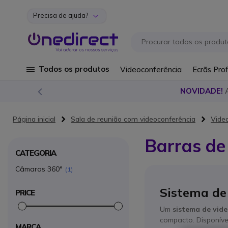
Precisa de ajuda?
Ir para o Conteúdo
Todos os produtos
Videoconferência
Ecrãs Prof
NOVIDADE!
Página inicial
Sala de reunião com videoconferência
Vide
Barras de
CATEGORIA
Câmaras 360°
1
Sistema de
PRICE
Um
sistema de vide
compacto. Disponív
MARCA