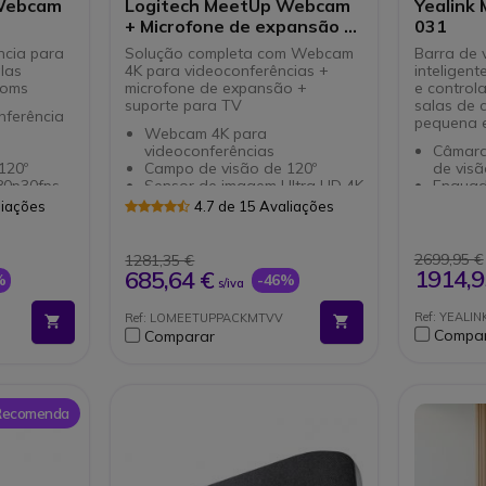
 Webcam
Logitech MeetUp Webcam
Yealink
+ Microfone de expansão +
031
Montagem TV
ncia para
Solução completa com Webcam
Barra de 
las
4K para videoconferências +
inteligen
ooms
microfone de expansão +
e controla
suporte para TV
salas de 
nferência
pequena 
Webcam 4K para
videoconferências
Câmara
120º
Campo de visão de 120º
de visã
80p30fps,
Sensor de imagem Ultra HD 4K
Enquad
Microfone adicional de
control
liações
4.7 de 15 Avaliações
posição da
expansão
rastrea
Captação da voz até 4,2
Arranjo
s com
metros
MEMS p
2699,95 €
1281,35 €
Suporte para montar câmara
nítidas
1914,9
685,64 €
%
-46%
s/iva
na TV
Solução
is
Possível fixar acima ou abaixo
instala
Ref: YEALI
Ref: LOMEETUPPACKMTVV
da TV
Suport
Compa
Comparar
Ideal para salas pequenas
Zoom
Proteç
incorp
eletrón
Sistema
 Recomenda
Cancel
cancel