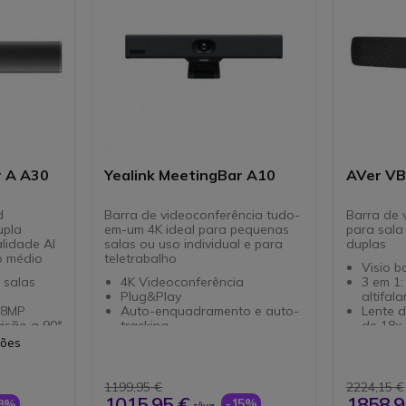
Microfo
Micros
.
r A A30
Yealink MeetingBar A10
AVer V
d
Barra de videoconferência tudo-
Barra de 
upla
em-um 4K ideal para pequenas
para sala
lidade AI
salas ou uso individual e para
duplas
o médio
teletrabalho
Visio b
 salas
4K Videoconferência
3 em 1:
Plug&Play
altifal
 8MP
Auto-enquadramento e auto-
Lente 
isão a 90°
tracking
de 18x
8 microfones incorporados
Auto-e
ções
com ANC (cancelamento de
rastrei
io de voz
ruído)
14 mic
+
Painel de controlo, controlo
supress
1199,95 €
2224,15 €
remoto e cápsula de
Conexã
1015,95 €
1858,9
-15%
38%