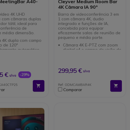
 MeetingBar A40-
Cleyver Medium Room Bar
4K Câmara IA 90°
vídeo 4K UHD
Barra de videoconferência 3 em
te com câmaras duplas
1 com câmara 4K, áudio
dor tátil, ideal para
integrado e funções de IA,
conferência de
concebida para equipar
e média dimensão.
eficazmente salas de reunião de
pequeno e médio porte.
 4K dupla com campo
o de 120°
Câmara 4K E-PTZ com zoom
ramento automático
digital x4 e campo de visão de
ado por IA e
90°
mento de alto-falante
Enquadramento automático
 de microfones 8-
com IA: acompanhamento do
ara gravações de voz
orador, enquadramento
299,95 €
s/iva
automático e modo mosaico
5 €
-29%
s/iva
 de um cabo para fácil
4 microfones integrados com
ção
redução de ruído e eco (DSP)
NKA40CTP25
Ref: ODMCAMBAR4K
a Microsoft Teams e
Altifalante potente de 20 W
rar
Comparar
para uma reprodução clara
ão de dados
das vozes
orada com cobertura
Ideal para salas pequenas e
ica da lente
médias com até 6
 operativo: Android 13
participantes
amento de ruído e
Microfone de extensão com
amento de eco
fio compatível para ampliar a
captação de áudio