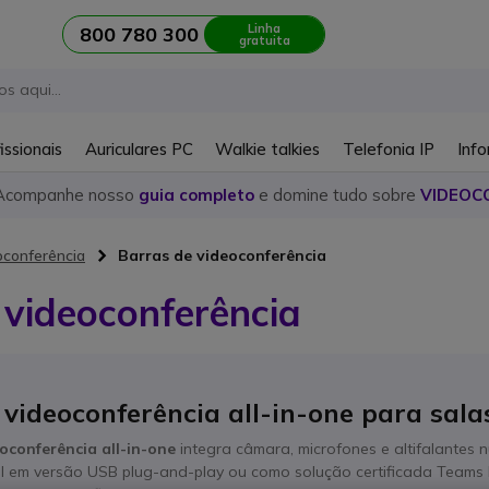
Linha
800 780 300
gratuita
issionais
Auriculares PC
Walkie talkies
Telefonia IP
Info
Acompanhe nosso
guia completo
e domine tudo sobre
VIDEOC
oconferência
Barras de videoconferência
 videoconferência
 videoconferência all-in-one para sal
oconferência all-in-one
integra câmara, microfones e altifalantes n
el em versão USB plug-and-play ou como solução certificada Team