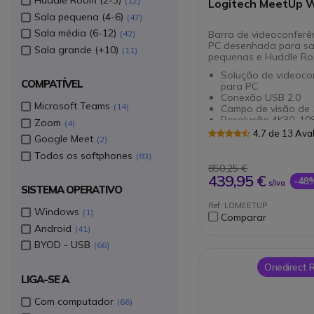
Huddle Room (2-3)
12
Logitech MeetUp
Sala pequena (4-6)
47
Sala média (6-12)
Barra de videoconferê
42
PC desenhada para sa
Sala grande (+10)
11
pequenas e Huddle R
Solução de videoco
COMPATÍVEL
para PC
Conexão USB 2.0
Microsoft Teams
14
Campo de visão de 
Resolução 4K30, 10
Zoom
4
zoom digital 5x
4.7 de 13 Ava
Google Meet
2
3 predefinições de 
câmara
Todos os softphones
83
Integra 3 microfone
850,25 €
alcance de até 4m
439,95 €
-48
s/iva
Expansível mediante
SISTEMA OPERATIVO
microfones adiciona
Ref: LOMEETUP
(opcional)
Windows
1
Comparar
Android
41
BYOD - USB
66
Onedirect
LIGA-SE A
Com computador
66