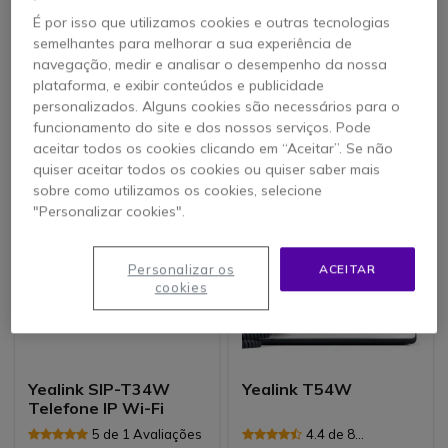
Grandstream
Yealink T31P
É por isso que utilizamos cookies e outras tecnologias
GXP1628
semelhantes para melhorar a sua experiência de
navegação, medir e analisar o desempenho da nossa
4.3 de 5
4.2 de 6
plataforma, e exibir conteúdos e publicidade
Avaliações
Avaliações
personalizados. Alguns cookies são necessários para o
70,95 €
77,94 €
funcionamento do site e dos nossos serviços. Pode
53,95 €
40,95 €
-24%
-47%
s/iva
s/iva
aceitar todos os cookies clicando em “Aceitar”. Se não
quiser aceitar todos os cookies ou quiser saber mais
sobre como utilizamos os cookies, selecione
"Personalizar cookies".
Personalizar os
ACEITAR
cookies
Yealink SIP-T34W
Yealink T54W
Telefone IP Wi-Fi
5 de 1 Avaliações
4.4 de 8