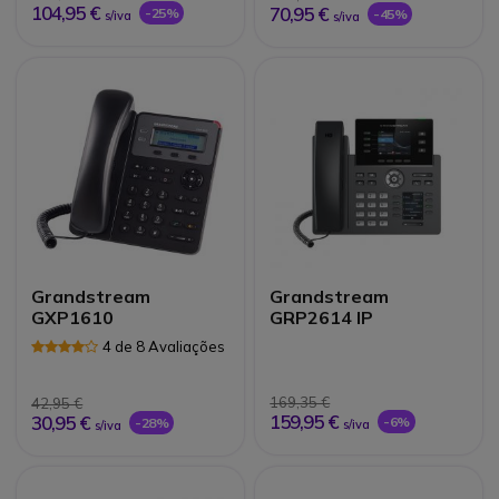
104,95 €
70,95 €
-25%
-45%
s/iva
s/iva
Grandstream
Grandstream
GXP1610
GRP2614 IP
4 de 8 Avaliações
169,35 €
42,95 €
159,95 €
30,95 €
-6%
-28%
s/iva
s/iva