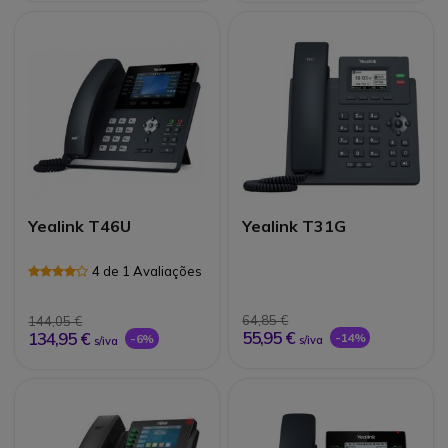
Yealink T46U
Yealink T31G
4 de 1 Avaliações
64,85 €
144,05 €
55,95 €
134,95 €
-14%
-6%
s/iva
s/iva