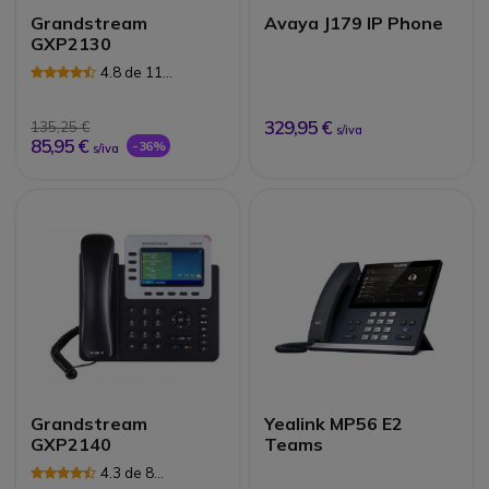
Grandstream
Avaya J179 IP Phone
GXP2130
4.8 de 11
Avaliações
329,95 €
135,25 €
s/iva
85,95 €
-36%
s/iva
Grandstream
Yealink MP56 E2
GXP2140
Teams
4.3 de 8