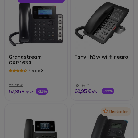
Grandstream
Fanvil h3w wi-fi negro
GXP1630
4.5 de 3
Avaliações
98,95 €
73,65 €
69,95 €
57,95 €
-29%
-21%
s/iva
s/iva
Icon
Bestseller