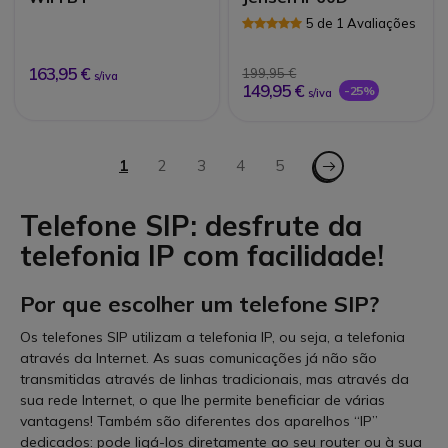
5 de 1 Avaliações
163,95 €
199,95 €
s/iva
149,95 €
-25%
s/iva
Página
Página - Seguinte
Está de momento a ler a página
1
Página
2
Página
3
Página
4
Página
5
Telefone SIP: desfrute da
telefonia IP com facilidade!
Por que escolher um telefone SIP?
Os telefones SIP utilizam a telefonia IP, ou seja, a telefonia
através da Internet. As suas comunicações já não são
transmitidas através de linhas tradicionais, mas através da
sua rede Internet, o que lhe permite beneficiar de várias
vantagens! Também são diferentes dos aparelhos “IP”
dedicados: pode ligá-los diretamente ao seu router ou à sua