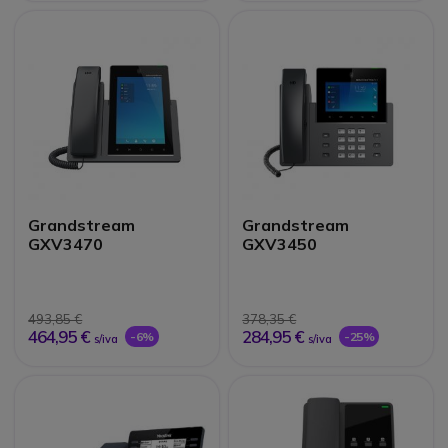
Grandstream
Grandstream
GXV3470
GXV3450
493,85 €
378,35 €
464,95 €
284,95 €
-6%
-25%
s/iva
s/iva