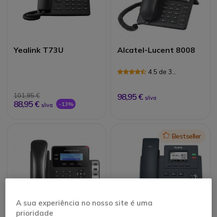
Yealink T73U
Alcatel-Lucent 8008
4.5 de 3
Avaliações
101,95 €
98,95 €
s/iva
88,95 €
-13%
s/iva
Icon
Bestseller
A sua experiência no nosso site é uma
prioridade