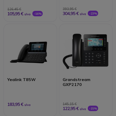
Avaliações
393,95 €
126,45 €
304,95 €
105,95 €
-23%
-16%
s/iva
s/iva
Yealink T85W
Grandstream
GXP2170
183,95 €
145,15 €
s/iva
122,95 €
-15%
s/iva