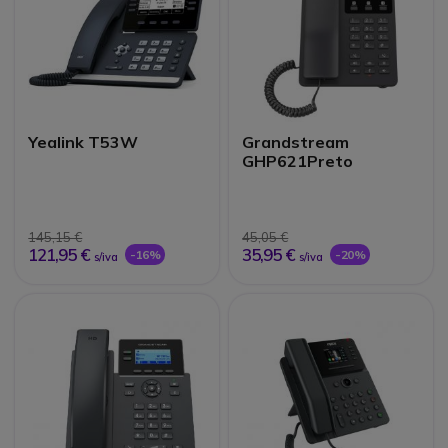
Yealink T53W
Grandstream
GHP621Preto
145,15 €
45,05 €
121,95 €
35,95 €
-16%
-20%
s/iva
s/iva