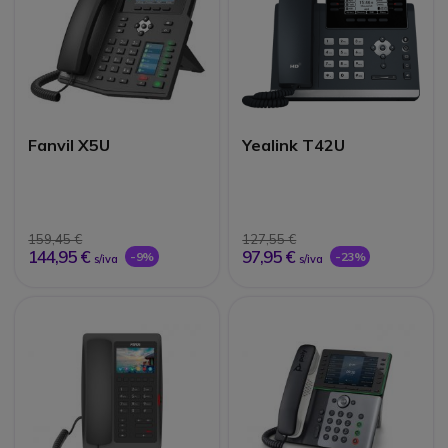
Fanvil X5U
Yealink T42U
159,45 €
127,55 €
144,95 €
97,95 €
-9%
-23%
s/iva
s/iva