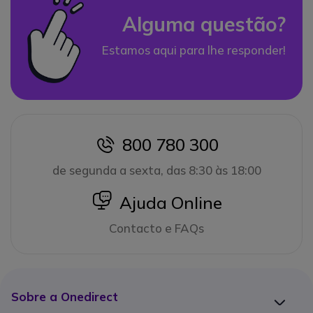
Alguma questão?
Estamos aqui para lhe responder!
800 780 300
icon
de segunda a sexta, das 8:30 às 18:00
icon
Ajuda Online
Contacto e FAQs
Sobre a Onedirect