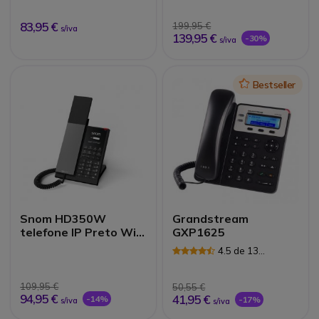
Avaliações
83,95 €
199,95 €
s/iva
139,95 €
-30%
s/iva
Icon
Bestseller
Snom HD350W
Grandstream
telefone IP Preto Wi-
GXP1625
Fi
4.5 de 13
Avaliações
109,95 €
50,55 €
94,95 €
41,95 €
-14%
-17%
s/iva
s/iva