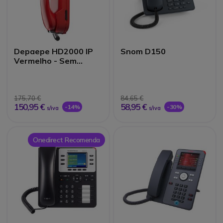
Depaepe HD2000 IP
Snom D150
Vermelho - Sem
teclado, 1 nº de
chamada
175,70 €
84,65 €
150,95 €
58,95 €
-14%
-30%
s/iva
s/iva
Onedirect Recomenda