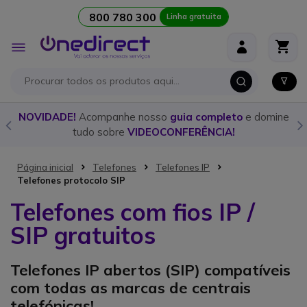
800 780 300
Linha gratuita
Ir para o Conteúdo
Alternar
Nav
o
e domine
Descubra o
walkie talkie
ideal para cada ocasião
nosso
guia detalhado!
Página inicial
Telefones
Telefones IP
Telefones protocolo SIP
Telefones com fios IP /
SIP gratuitos
Telefones IP abertos (SIP) compatíveis
com todas as marcas de centrais
telefónicas!