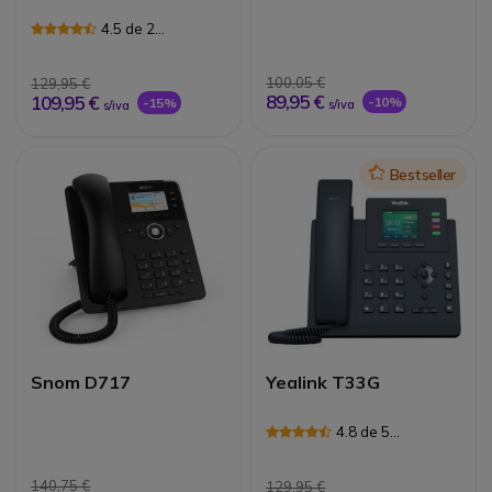
4.5 de 2
Avaliações
100,05 €
129,95 €
89,95 €
109,95 €
-10%
-15%
s/iva
s/iva
Icon
Bestseller
Snom D717
Yealink T33G
4.8 de 5
Avaliações
140,75 €
129,95 €