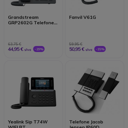
Grandstream
Fanvil V61G
GRP2602G Telefone
IP Gigabit PoE
63,75 €
59,95 €
44,95 €
50,95 €
-29%
-15%
s/iva
s/iva
Yealink Sip T74W
Telefone Jacob
WIFI BT
Jensen IP60D