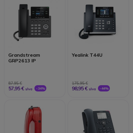
Grandstream
Yealink T44U
GRP2613 IP
87,95 €
175,95 €
57,95 €
98,95 €
-34%
-44%
s/iva
s/iva