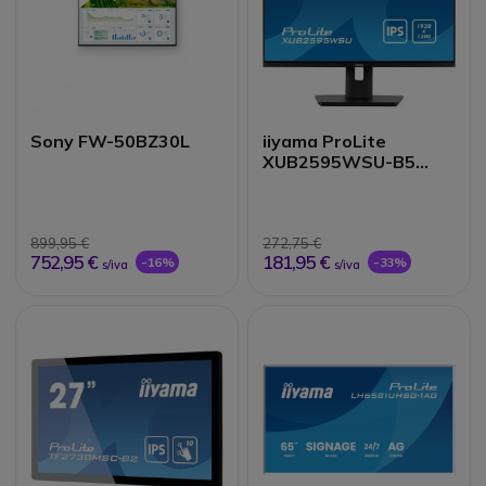
Sony FW-50BZ30L
iiyama ProLite
XUB2595WSU-B5
Monitor IPS de 25"
899,95 €
272,75 €
752,95 €
181,95 €
-16%
-33%
s/iva
s/iva