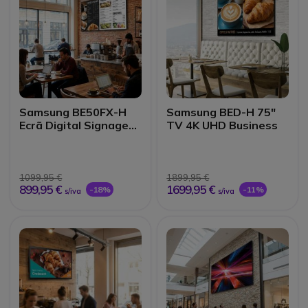
Samsung BE50FX-H
Samsung BED-H 75″
Ecrã Digital Signage
TV 4K UHD Business
50'' 4K UHD
1099,95 €
1899,95 €
899,95 €
1699,95 €
-18%
-11%
s/iva
s/iva