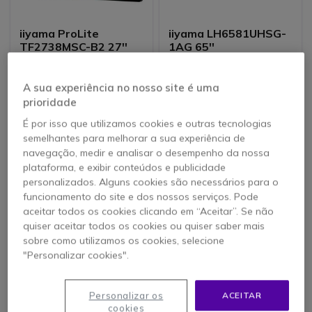
iiyama ProLite
iiyama LH6581UHSG-
TF2738MSC-B2 27''
1AG 65''
A sua experiência no nosso site é uma
699,95 €
1713,75 €
prioridade
570,95 €
1638,95 €
-18%
-4%
s/iva
s/iva
É por isso que utilizamos cookies e outras tecnologias
semelhantes para melhorar a sua experiência de
navegação, medir e analisar o desempenho da nossa
plataforma, e exibir conteúdos e publicidade
personalizados. Alguns cookies são necessários para o
funcionamento do site e dos nossos serviços. Pode
aceitar todos os cookies clicando em “Aceitar”. Se não
quiser aceitar todos os cookies ou quiser saber mais
sobre como utilizamos os cookies, selecione
"Personalizar cookies".
RECONDICIONADO
SAMSUNG Smart
Samsung S24E650PL
Personalizar os
ACEITAR
Signage BE98D-H
24" Full HD
cookies