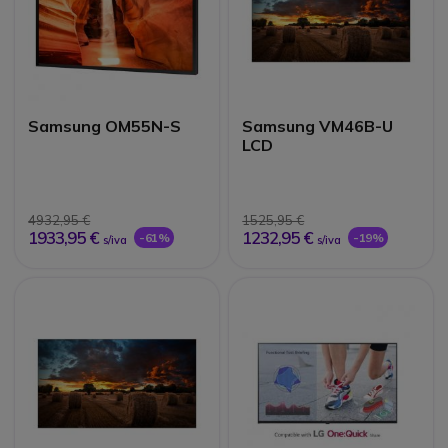
Samsung OM55N-S
Samsung VM46B-U
LCD
4932,95 €
1525,95 €
1933,95 €
1232,95 €
-61%
-19%
s/iva
s/iva