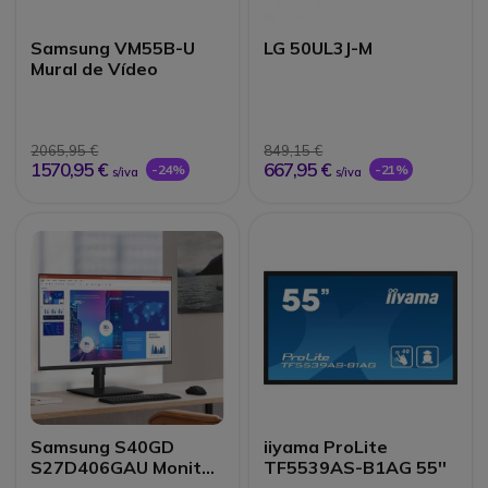
Samsung VM55B-U
LG 50UL3J-M
Mural de Vídeo
2065,95 €
849,15 €
1570,95 €
667,95 €
-24%
-21%
s/iva
s/iva
Samsung S40GD
iiyama ProLite
S27D406GAU Monitor
TF5539AS-B1AG 55''
IPS Full HD 27"