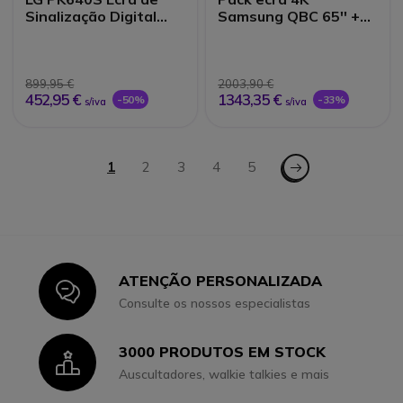
Sinalização Digital
Samsung QBC 65'' +
UHD 43"
suporte móvel Vision
VFM-F22
899,95 €
2003,90 €
452,95 €
1343,35 €
-50%
-33%
s/iva
s/iva
Página
Página - Seguinte
Está de momento a ler a página
1
Página
2
Página
3
Página
4
Página
5
ATENÇÃO PERSONALIZADA
Icon
Consulte os nossos especialistas
3000 PRODUTOS EM STOCK
Icon
Auscultadores, walkie talkies e mais