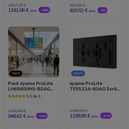
1917,30 €
863,90 €
1191,06 €
820,52 €
-38%
-5%
s/iva
s/iva
PACK
NOVO
Pack iiyama ProLite
iiyama ProLite
LH6560UHS-B2AG
TE5513A-B3AG Ecrã
65" + Suporte de teto
interativo 4K de 55"
5.0 de 1
Neomounts FPMA-
Avaliações
C340BLACK
1349,95 €
2055,90 €
1199,95 €
946,62 €
-11%
-54%
s/iva
s/iva