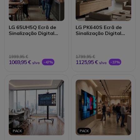
LG 65UH5Q Ecrã de
LG PK640S Ecrã de
Sinalização Digital
Sinalização Digital
UHD 65"
UHD 75"
1999,95 €
1799,95 €
1069,95 €
1125,95 €
-47%
-37%
s/iva
s/iva
PACK
PACK