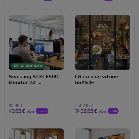
RECONDICIONADO
Samsung S23C650D
LG ecrã de vitrine
Monitor 23"
55XS4P
Recondicionado Grau
B
99,95 €
2599,95 €
49,95 €
2436,95 €
-50%
-6%
s/iva
s/iva