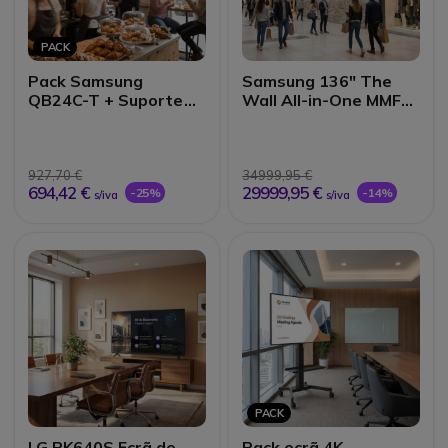
PACK
Pack Samsung
Samsung 136" The
QB24C-T + Suporte
Wall All-in-One MMF-
de Parede
A
Neomounts WL30-
550BL12
927,70 €
34999,95 €
694,42 €
29999,95 €
-25%
-14%
s/iva
s/iva
PACK
LG PK640S Ecrã de
Pack ecrã 4K