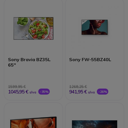
Sony Bravia BZ35L
Sony FW-55BZ40L
65''
1599,95 €
1268,25 €
1045,95 €
941,95 €
-35%
-26%
s/iva
s/iva