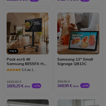
PACK
Pack ecrã 4K
Samsung 13" Small
Samsung BE55FX-H
Signage QB13C
55'' + suporte móvel
5.0 de 1
Neomounts
Avaliações
399,95 €
1936,90 €
349,95 €
1605,25 €
-13%
-17%
s/iva
s/iva