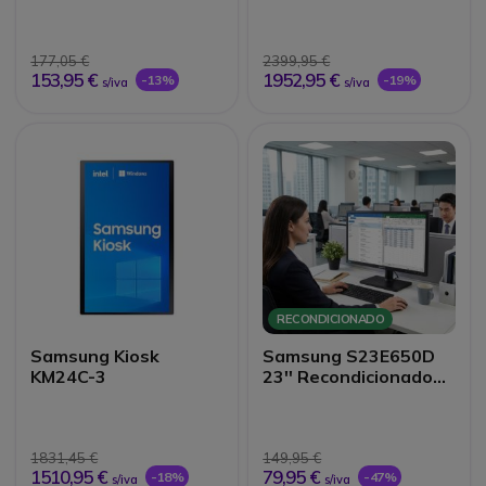
177,05 €
2399,95 €
153,95 €
1952,95 €
-13%
-19%
s/iva
s/iva
RECONDICIONADO
Samsung Kiosk
Samsung S23E650D
KM24C-3
23'' Recondicionado
Grau A
1831,45 €
149,95 €
1510,95 €
79,95 €
-18%
-47%
s/iva
s/iva