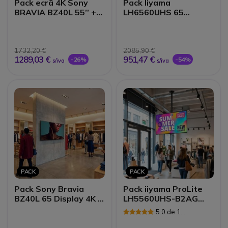
Pack ecrã 4K Sony
Pack Iiyama
BRAVIA BZ40L 55’’ +
LH6560UHS 65
suporte Vision VFM-
Display 4K + Suporte
F19
de Parede
1732,20 €
2085,90 €
1289,03 €
951,47 €
-26%
-54%
s/iva
s/iva
PACK
PACK
Pack Sony Bravia
Pack iiyama ProLite
BZ40L 65 Display 4K +
LH5560UHS-B2AG
Suporte de Parede
55" + Suporte de teto
5.0 de 1
Neomounts FPMA-
Avaliações
C340BLACK