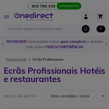
800 780 300
Linha gratuita
Ir para o Conteúdo
Alternar
Nav
panhe nosso
guia completo
e domine
Descubra o
walkie ta
obre
VIDEOCONFERÊNCIA!
nosso
Página inicial
Ecrãs Profissionais
Ecrãs Profissionais Hotéis
e restaurantes
Itens 1-40 de 274