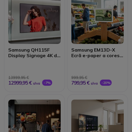
Samsung QH115F
Samsung EM13D-X
Display Signage 4K de
Ecrã e-paper a cores
115 polegadas
de 13''
13999,95 €
999,95 €
12999,95 €
799,95 €
-7%
-20%
s/iva
s/iva