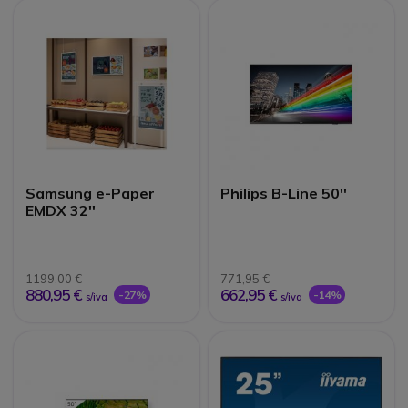
Samsung e-Paper
Philips B-Line 50''
EMDX 32''
1199,00 €
771,95 €
880,95 €
662,95 €
-27%
-14%
s/iva
s/iva