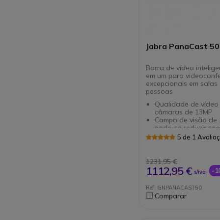
Jabra PanaCast 50
Barra de vídeo intelig
em um para videoconfe
excepcionais em salas
pessoas
Qualidade de vídeo
câmaras de 13MP
Campo de visão de 1
pode-se reduzir se
uso
5 de 1 Avalia
Integra 8 microfone
beamforming
Integra 4 altifalante
1231,95 €
com supressão de r
1112,95 €
-
s/iva
Função de contage
pessoas numa sala
Ref: GNPANACAST50
Tecnologia de tran
Comparar
quadro branco
Conectividade: USB
Ethernet (RJ45)