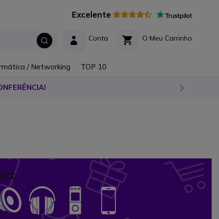
Excelente
Conta
O Meu Carrinho
rmática / Networking
TOP 10
ONFERÊNCIA!
ect
con
Icon
Icon
Icon
Icon