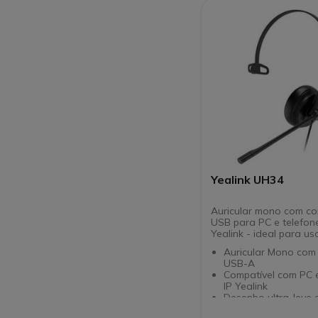
Plug&Play: conecta
e pronta para usar
Certificado Microso
Zoom
Compatível com as p
plataformas UC
Yealink UH34
Auricular mono com c
USB para PC e telefone
Yealink - ideal para us
Auricular Mono com
USB-A
Compatível com PC e
IP Yealink
Desenho ultra-leve 
indicadores LED int