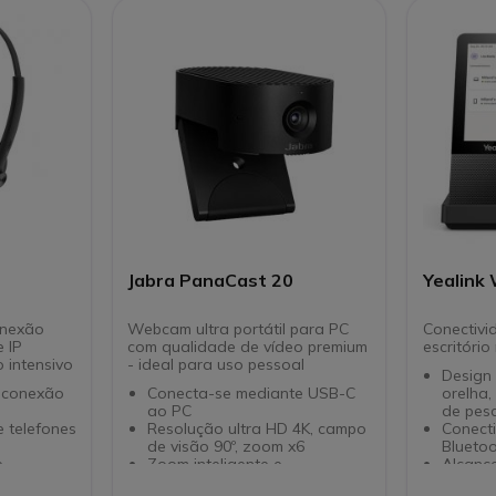
-se ao PC
ft Teams e
rincipais
Jabra PanaCast 20
Yealink
onexão
Webcam ultra portátil para PC
Conectivi
 IP
com qualidade de vídeo premium
escritóri
o intensivo
- ideal para uso pessoal
Design 
 conexão
Conecta-se mediante USB-C
orelha,
ao PC
de pes
 telefones
Resolução ultra HD 4K, campo
Conecti
de visão 90º, zoom x6
Bluetoo
e
Zoom inteligente e
Alcance
egrado
optimização da luz
metros