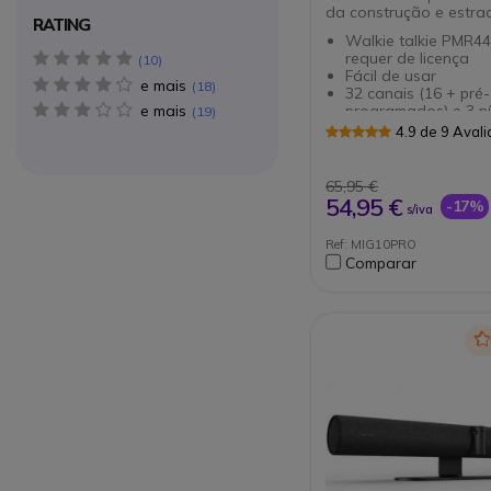
da construção e estra
RATING
Walkie talkie PMR44
requer de licença
5 star(s)
10
Fácil de usar
e mais
4 star(s)
18
32 canais (16 + pré-
programados) e 3 ní
e mais
3 star(s)
19
potência
4.9 de 9 Aval
Frequência: Banda:
446.00625-446.193
Banda tradicional: 
65,95 €
446.09375 MHz
54,95 €
-17%
s/iva
Função Auto Power
poupança automáti
Ref: MIG10PRO
bateria
Comparar
Conector 2 pin (tip