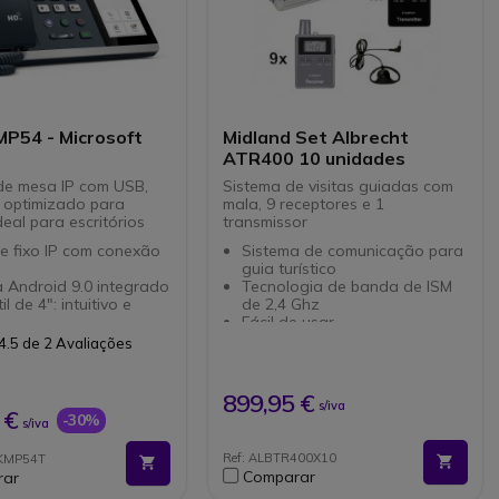
MP54 - Microsoft
Midland Set Albrecht
ATR400 10 unidades
de mesa IP com USB,
Sistema de visitas guiadas com
 optimizado para
mala, 9 receptores e 1
eal para escritórios
transmissor
e fixo IP com conexão
Sistema de comunicação para
guia turístico
 Android 9.0 integrado
Tecnologia de banda de ISM
il de 4": intuitivo e
de 2,4 Ghz
Fácil de usar
ade de som HD com
Alcance de som até 200 m
4.5 de 2 Avaliações
ãos livres
Até 18h de autonomia
são do ruído
ção rápida e simples:
899,95 €
s/iva
Play
 €
-30%
s/iva
s Ethernet Gigabit
ado para Microsoft
Ref: ALBTR400X10
NKMP54T
Comparar
rar
ível com todos os