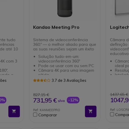
Kandao Meeting Pro
Logitech
ente tudo
Sistema de videoconferência
Câmara d
rências
360.º — o melhor aliado para que
definição
 de até 10
as suas reuniões sejam um êxito
videoconf
educativo
Solução tudo-em-um:
 4K com 3
videoconferência 360º
Câmara
Pode-se usar com ou sem PC
ideal 
80º,
Câmara 4K para uma imagem
Resolu
gundo o
nítida
Inteligê
Enfoque automático no
incorp
ções
3.7 de 3 Avaliações
s
orador ou grupo
transm
Microfones integrados com
Inclui 
s stereo
som HD
partilh
1437,65 €
827,15 €
uído
Sistema Android para uma
Rápido 
1047,9
731,95 €
10%
-12%
s/iva
m de
experiência prática
Desenh
Conexões HDMI, WiFi, USB e
minimal
Ref: LOSCR
Ref: KANMEEPRO
smissão de
RJ45
Quadro
Compa
Comparar
Compatível com todos os
Compat
 a USB-C,
softphones do mercado
Teams 