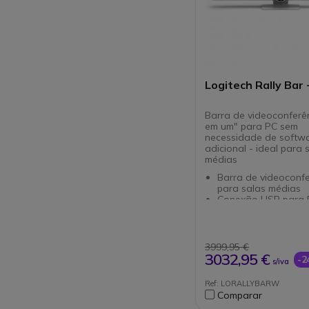
Logitech Rally Bar 
Barra de videoconferê
em um" para PC sem
necessidade de softw
adicional - ideal para 
médias
Barra de videoconfe
para salas médias
Conexão USB para
Sem necessidade de
adicional
Câmara 4K para im
nítidas
3999,95 €
Função de contage
3032,95 €
-
s/iva
pessoas do AI View
Zoom Óptico 5x: ad
Ref: LORALLYBARW
necessidades da re
Comparar
Som excepcional pa