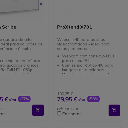
 Scribe
ProXtend X701
e quadro de alta
Webcam 4K para as suas
 ideal para soluções de
videochamadas - ideal para
erência e âmbito
salas pequenas
Webcam com conexão USB
 de videoconferência
para o seu PC
para quadros brancos
Com sensor óptico 4K: para
ção Full HD 1080p
imagens de qualidade
ncia artificial (IA)
Microfone omnidirecional
orada para melhor
Ângulo de 90º:
issão
enquadramento de todos os
botão sem fios para
participantes
ar
Resolução máxima de vídeo:
190,25 €
e fácil de conectar
3840 x 2160 pixeis
5 €
79,95 €
-27%
-58%
s/iva
s/iva
o elegante e
Imagens nítidas e claras com 8
ista
MP
IBE
Ref: PROX701
 branco não incluído
Compatível com Windows/Mac
rar
Comparar
ível com Microsoft
e Zoom