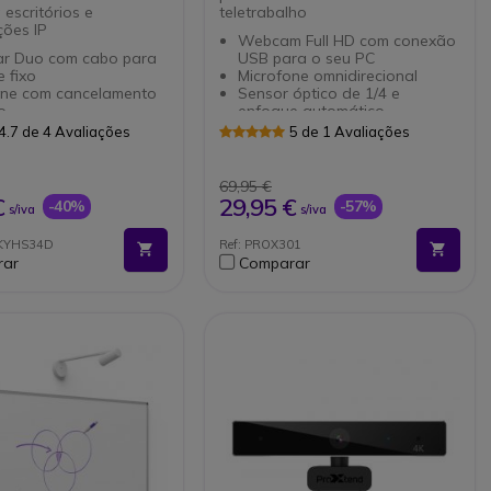
 escritórios e
teletrabalho
ões IP
Webcam Full HD com conexão
lar Duo com cabo para
USB para o seu PC
e fixo
Microfone omnidirecional
one com cancelamento
Sensor óptico de 1/4 e
o
enfoque automático
de 330º para ajuste
Imagens nítidas com 5 MPx
4.7 de 4 Avaliações
5 de 1 Avaliações
Compatível com Windows/Mac
eve (50g) e
olvido com materiais
69,95 €
uros
€
29,95 €
-40%
-57%
s/iva
s/iva
a de couro sintético
o intensivo
NKYHS34D
Ref: PROX301
cluído: entrada QD
rar
Comparar
ect a RJ9
ível com toda a gama
fones IP de Yealink