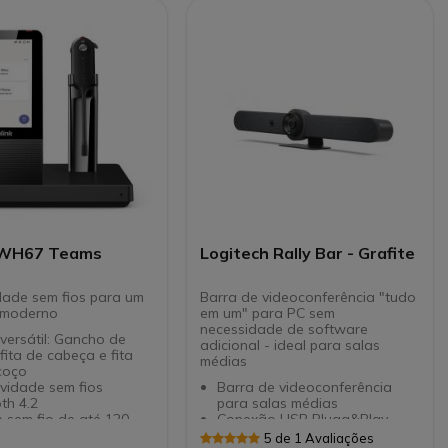
 WH67 Teams
Logitech Rally Bar - Grafite
dade sem fios para um
Barra de videoconferência "tudo
o moderno
em um" para PC sem
necessidade de software
versátil: Gancho de
adicional - ideal para salas
 fita de cabeça e fita
médias
coço
vidade sem fios
Barra de videoconferência
th 4.2
para salas médias
 sem fio de até 120
Conexão USB Pluga&Play
para PC/MAC
5 de 1 Avaliações