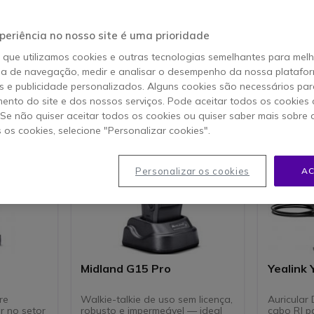
periência no nosso site é uma prioridade
s 1-40 de 48
o que utilizamos cookies e outras tecnologias semelhantes para mel
ia de navegação, medir e analisar o desempenho da nossa plataform
 e publicidade personalizados. Alguns cookies são necessários par
ento do site e dos nossos serviços. Pode aceitar todos os cookies 
Icon
Bestseller
. Se não quiser aceitar todos os cookies ou quiser saber mais sobre
s os cookies, selecione "Personalizar cookies".
Personalizar os cookies
AC
Midland G15 Pro
Yealink
re
Walkie-talkie de uso sem licença,
Auricular
r no setor
robusto e impermeável — ideal
cabo RJ pa