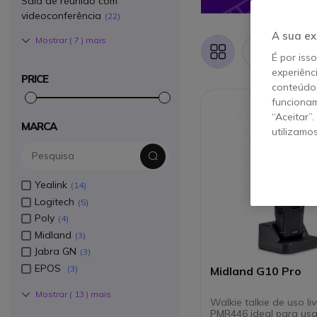
Sala de reunião com
videoconferência
22
A sua ex
Mostrar (
7
) mais
Iten
Grelha
Lista
É por iss
experiênc
PRICE
conteúdos
funcionam
“Aceitar”
MARCA
utilizamo
Yealink
14
Logitech
5
Poly
4
Midland
3
Jabra GN
3
EPOS
3
Midland G10 Pro
Mostrar (
13
) mais
Walkie talkie de uso liv
PMR446 ideal para usa