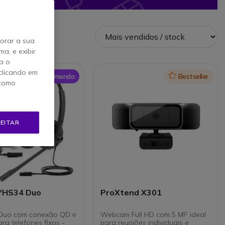
horar a sua
a, e exibir
a o
clicando em
Onedirect Recomenda
Icon
Bestseller
 como
EITAR
 YHS34 Duo
ProXtend X301
 Duo com conexão QD e
Webcam Full HD com 5 MP ideal
ra telefones fixos -
para reuniões individuais e