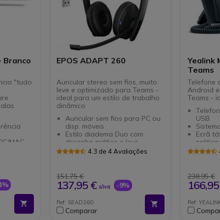
- Branco
EPOS ADAPT 260
Yealink 
Teams
ncia "tudo
Auricular stereo sem fios, muito
Telefone 
leve e optimizado para Teams -
Android e
are
ideal para um estilo de trabalho
Teams - id
salas
dinâmico
Telefon
Auricular sem fios para PC ou
USB
rência
disp. móveis
Sistema
Estilo diadema Duo com
Ecrã tát
 PC/MAC
desenho prático e leve
prático
 software
Braço de microfone regulável
Qualid
4.3 de 4 Avaliações
e discreto
modo m
agens
Conexão: Dongle USB-A (PC)
Supres
e Bluetooth (disp. móveis)
Instala
151,75 €
238,95 €
m de
Autonomia até 23h em
Plug & 
137,95 €
166,95
24%
-9%
s/iva
finder
conversação
2 porta
apta-se às
Optimizado para Microsoft
Otimiz
Ref: SEAD260
Ref: YEALI
união
Teams
Teams
Comparar
Compa
ra uma
Compatível com todos os
Compat