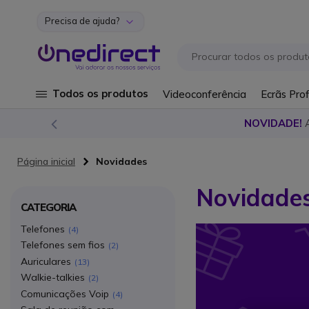
Precisa de ajuda?
Ir para o Conteúdo
Todos os produtos
Videoconferência
Ecrãs Prof
NOVIDADE!
Página inicial
Novidades
Novidades
CATEGORIA
Telefones
4
Telefones sem fios
2
Auriculares
13
Walkie-talkies
2
Comunicações Voip
4