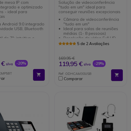
de mesa IP com
Solução de videoconferência
ntegrado e optimizado
"tudo em um" ideal para
s - ideal para
conseguir reuniões excepcionais
ais
Câmara de videoconferência
 Android 9.0 integrado
"tudo em um"
ividade USB, Bluetooth
Ideal para salas de reuniões
médias (1- 8 pessoas)
il de 7": intuitivo e
Resolução de vídeo Full HD
1080p
5 de 2 Avaliações
HD em modo mãos
Campo de visão 100°
4 microfones
são do ruído
omnidirecionais MEMS com
169,95 €
rtas Ethernet Gigabit
som a 360º
 €
119,95 €
-20%
-29%
s/iva
s/iva
a módulo de extensão
Cancelamento de ruído
zado para Microsoft
Conversações Full-duplex
NKMP58T
Ref: ODHCAM30USB
Conexão rápida e simples
rar
Comparar
ível com todos os
Plug&Play: USB
ones do mercado
Compatível com todos os
softphones do mercado