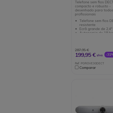
Telefone sem fios DECT
compacto e robusto -
desenhado para todos
profissionais
Telefone sem fios D
resistente
Ecrã grande de 2,4"
Autonomia de 18 h
conversação
Com conector Jack 
para auriculares
4 botões programáv
287,95 €
Certificado IP65: res
199,95 €
-31
s/iva
poeiras e salpicos 
Indicador LED de 3 
Ref: POROVE30DECT
Proteção antibacter
Comparar