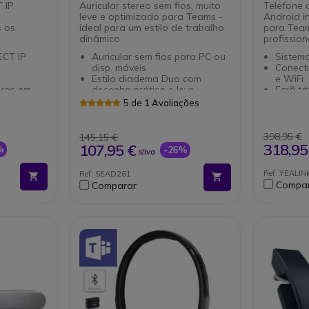
 IP
Auricular stereo sem fios, muito
Telefone 
leve e optimizado para Teams -
Android i
 os
ideal para um estilo de trabalho
para Team
dinâmico
profission
ECT IP
Auricular sem fios para PC ou
Sistema
disp. móveis
Conect
Estilo diadema Duo com
e WiFi
oras em
desenho prático e leve
Ecrã tát
Braço de microfone regulável
prático
5 de 1 Avaliações
3,5 mm
e discreto
Áudio 
Conexão: Dongle USB-C (PC)
livres
eis
e Bluetooth (disp. móveis)
Supres
398,95 €
145,15 €
istente a
Autonomia até 23 h em
Duas po
318,95
107,95 €
%
-26%
s/iva
de água
conversação
Suport
cores
Optimizado para Microsoft
Optimi
Ref: YEALI
Ref: SEAD261
iana
Teams
Teams
Compa
Comparar
Compatível com todos os
Compat
softphones do mercado
softph