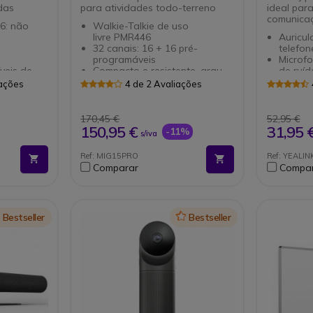
das
para atividades todo-terreno
ideal para
comunicaç
6: não
Walkie-Talkie de uso
livre PMR446
Auricu
32 canais: 16 + 16 pré-
telefon
programáveis
Microf
veis de
Compacto e resistente, grau
de ruíd
de proteção IP67
Vareta 
iações
4 de 2 Avaliações
Resistente a poeiras e imersão
óptimo
75 MHz
até 1 m/30 min
Ultra l
446.00625-
Função Vox: comunicação com
desenv
170,45 €
52,95 €
mãos livres
durado
150,95 €
31,95 
-11%
s/iva
 Save:
Até 22 horas de autonomia
Almofad
ca da
para us
Ref: MIG15PRO
Ref: YEALI
Cabo in
Comparar
Compa
o kenwood)
Disconn
Compat
de tele
Icon
Bestseller
Icon
Bestseller