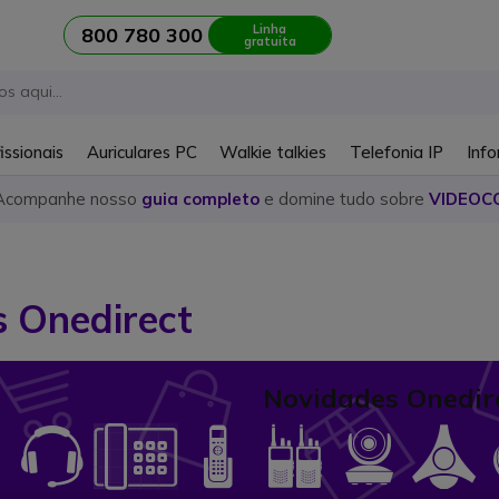
Linha
800 780 300
gratuita
issionais
Auriculares PC
Walkie talkies
Telefonia IP
Info
Acompanhe nosso
guia completo
e domine tudo sobre
VIDEOC
 Onedirect
Novidades Onedir
Icon
Icon
Icon
Icon
Icon
I