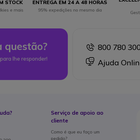
EM STOCK
ENTREGA EM 24 A 48 HORAS
lkies e mais
95% expedições no mesmo dia
Gest
 questão?
800 780 30
icon
para lhe responder!
icon
Ajuda Onlin
juda?
Serviço de apoio ao
cliente
Como é que eu faço um
pedido?