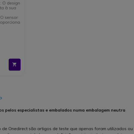
: O design
ta à sua
 O sensor
roporciona
necte via
ce a
ente.
a: Três
r suas
abo
ão prática
o
os pelos especialistas e embalados numa embalagem neutra
de Onedirect são artigos de teste que apenas foram utilizados ou 