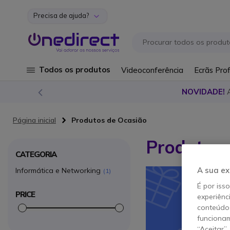
Precisa de ajuda?
Ir para o Conteúdo
Todos os produtos
Videoconferência
Ecrãs Prof
NOVIDADE!
Página inicial
Produtos de Ocasião
Produtos 
CATEGORIA
A sua ex
Informática e Networking
1
É por iss
PRICE
experiênc
conteúdos
funcionam
“Aceitar”