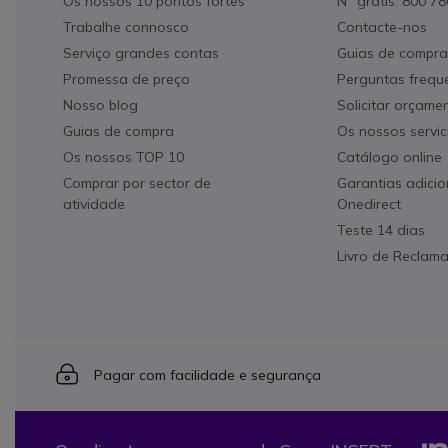
Os nossos 10 pontos fortes
N° grátis: 800 7
Trabalhe connosco
Contacte-nos
Serviço grandes contas
Guias de compra
Promessa de preço
Perguntas frequ
Nosso blog
Solicitar orçame
Guias de compra
Os nossos servic
Os nossos TOP 10
Catálogo online
Comprar por sector de
Garantias adicio
atividade
Onedirect
Teste 14 dias
Livro de Reclam
Icon
Pagar com facilidade e segurança