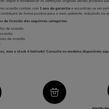
er, limpar e restabelecer as definições originais destes produtos p
ama ocasião contam com
1 ano de garantia
e encontram-se em perf
ontribuirá de forma positiva para o meio ambiente, reduzindo na q
os de Ocasião das seguintes categorias:
fios de ocasião
 ocasião
ones de ocasião
o
os, mas o stock é limitado! Consulte os modelos disponíveis aq
con
Icon
EXCELE