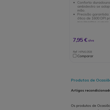
Conforto duradouro
ambidestro se adap
mão.
Precisão garantida:
ótico de 1600 DPI p
movimentos suaves.
Conexão rápida: Co
USB Type-A e come
trabalhar imediatam
Interface simplificad
7,95 €
s/iva
botões para agiliza
tarefas.
Robusto e leve: O c
Ref: HPM105B
permite uma utilizaç
Comparar
e segura.
Produtos de Ocasiã
Artigos recondicionad
Os produtos de Ocasião 