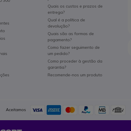
80 300
Quais os custos e prazos de
entrega?
Qual é a política de
entes
devolução?
nto
Quais são as formas de
ios
pagamento?
Como fazer seguimento de
nais
um pedido?
Como proceder à gestão da
garantia?
ações
Recomende-nos um produto
Aceitamos