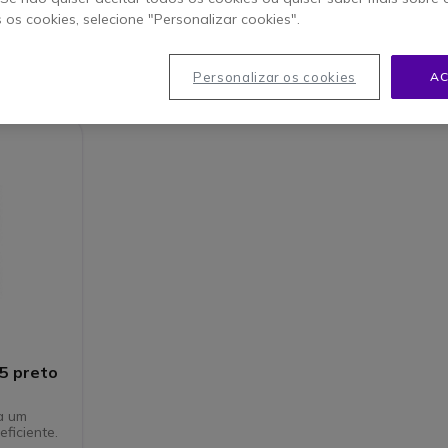
s os cookies, selecione "Personalizar cookies".
igo
Personalizar os cookies
AC
5 preto
a um
eficiente.