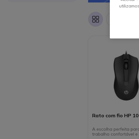
utilizamo
1 art
Grelha
Lista
Rato com fio HP 10
A escolha perfeita par
trabalho confortável e 