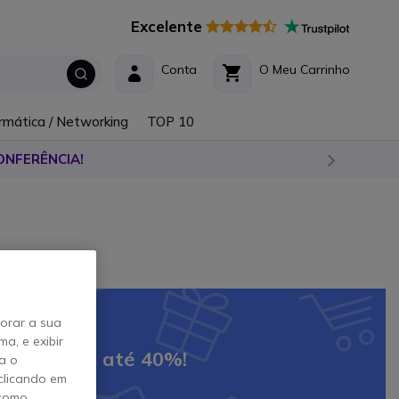
Excelente
Conta
O Meu Carrinho
rmática / Networking
TOP 10
ONFERÊNCIA!
ião
horar a sua
a, e exibir
ado. Poupe até 40%!
a o
clicando em
 como