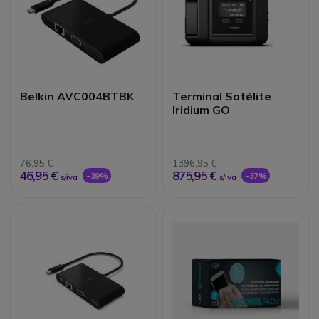
Belkin AVC004BTBK
Terminal Satélite
Iridium GO
76,95 €
1396,95 €
46,95 €
875,95 €
-39%
-37%
s/iva
s/iva