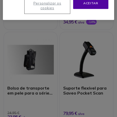
Personalizar os
ACEITAR
cookies
1,95 €
40,65 €
s/iva
34,95 €
-14%
s/iva
Bolsa de transporte
Suporte flexível para
em pele para a série
Saveo Pocket Scan
Hytera 7x
79,95 €
24,95 €
s/iva
23,95 €