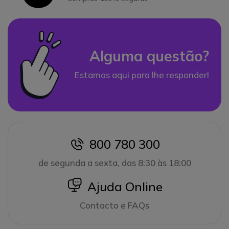
Alguma questão?
Estamos aqui para lhe responder!
800 780 300
icon
de segunda a sexta, das 8:30 às 18:00
icon
Ajuda Online
Contacto e FAQs