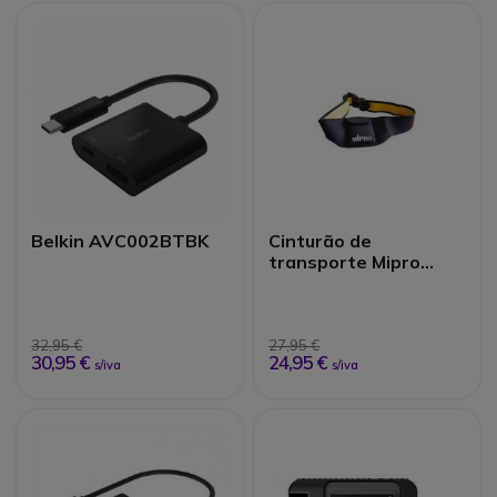
Belkin AVC002BTBK
Cinturão de
transporte Mipro
ASP10
32,95 €
27,95 €
30,95 €
24,95 €
s/iva
s/iva