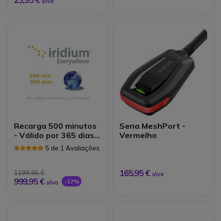
s/iva
Recarga 500 minutos
Sena MeshPort -
- Válido por 365 dias
Vermelho
Iridium
5 de 1 Avaliações
165,95 €
1199,95 €
s/iva
999,95 €
-17%
s/iva