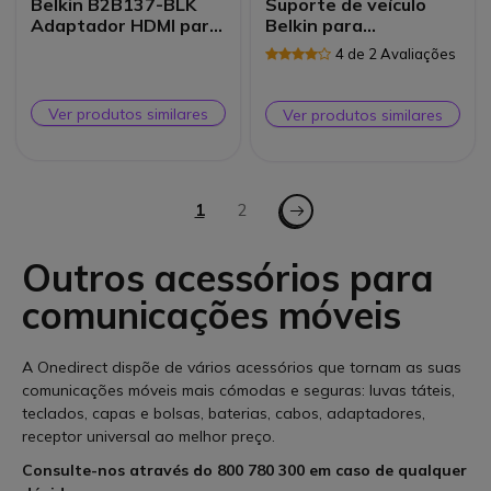
Belkin B2B137-BLK
Suporte de veículo
Adaptador HDMI para
Belkin para
VGA
Smartphones
4 de 2 Avaliações
Ver produtos similares
Ver produtos similares
Página
Página - Seguinte
Está de momento a ler a página
1
Página
2
Outros acessórios para
comunicações móveis
A Onedirect dispõe de vários acessórios que tornam as suas
comunicações móveis mais cómodas e seguras: luvas táteis,
teclados, capas e bolsas, baterias, cabos, adaptadores,
receptor universal ao melhor preço.
Consulte-nos através do
800 780 300
em caso de qualquer