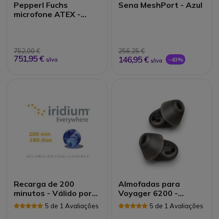
Pepperl Fuchs
Sena MeshPort - Azul
microfone ATEX -
RSM-Ex 01 BT
752,00 €
256,25 €
751,95 €
146,95 €
-43%
s/iva
s/iva
Recarga de 200
Almofadas para
minutos - Válido por
Voyager 6200 -
180 dias Iridium
Tamanho M
5 de 1 Avaliações
5 de 1 Avaliações