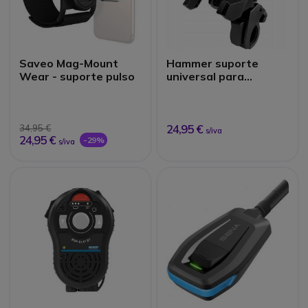
Saveo Mag-Mount
Hammer suporte
Wear - suporte pulso
universal para
telemóvel
24,95 €
34,95 €
s/iva
24,95 €
-29%
s/iva