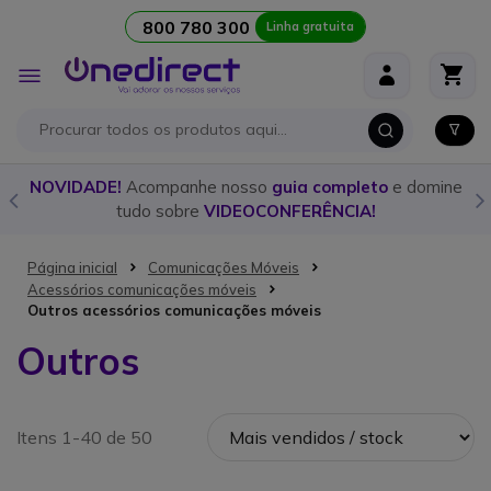
800 780 300
Linha gratuita
Ir para o Conteúdo
Alternar
Nav
 nosso
guia completo
e domine
Descubra o
walkie talkie
id
IDEOCONFERÊNCIA!
nosso
guia 
Página inicial
Comunicações Móveis
Acessórios comunicações móveis
Outros acessórios comunicações móveis
Outros
Itens 1-40 de 50