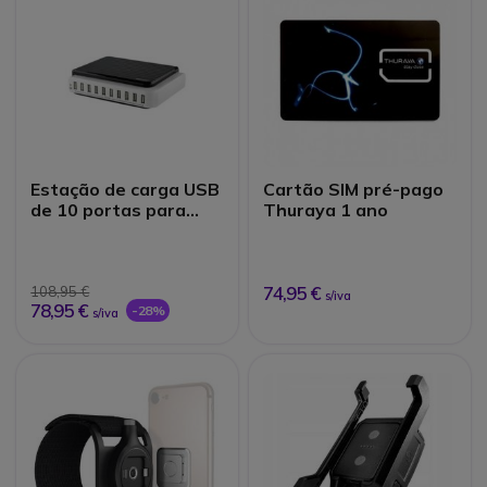
Estação de carga USB
Cartão SIM pré-pago
de 10 portas para
Thuraya 1 ano
Saveo Scan
74,95 €
108,95 €
s/iva
78,95 €
-28%
s/iva