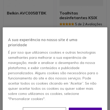
Belkin AVC005BTBK
Toalhitas
desinfetantes KSIX
5 de 2 Avaliações
60,45 €
11,95 €
s/iva
A sua experiência no nosso site é uma
37,95 €
-37%
s/iva
prioridade
É por isso que utilizamos cookies e outras tecnologias
semelhantes para melhorar a sua experiência de
navegação, medir e analisar o desempenho da nossa
plataforma, e exibir conteúdos e publicidade
personalizados. Alguns cookies são necessários para o
funcionamento do site e dos nossos serviços. Pode
aceitar todos os cookies clicando em “Aceitar”. Se não
quiser aceitar todos os cookies ou quiser saber mais
sobre como utilizamos os cookies, selecione
"Personalizar cookies".
V7 - Toalhitas de
i-tec C100W
limpeza para ecrãs
adaptador 100 W