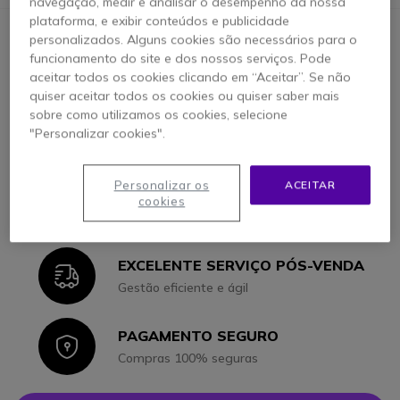
navegação, medir e analisar o desempenho da nossa
plataforma, e exibir conteúdos e publicidade
personalizados. Alguns cookies são necessários para o
ATENÇÃO PERSONALIZADA
funcionamento do site e dos nossos serviços. Pode
Icon
Consulte os nossos especialistas
aceitar todos os cookies clicando em “Aceitar”. Se não
quiser aceitar todos os cookies ou quiser saber mais
sobre como utilizamos os cookies, selecione
3000 PRODUTOS EM STOCK
Icon
"Personalizar cookies".
Auscultadores, walkie talkies e mais
Personalizar os
ACEITAR
ENTREGA EM 24 A 48 HORAS
Icon
cookies
95% expedições no mesmo dia
EXCELENTE SERVIÇO PÓS-VENDA
Icon
Gestão eficiente e ágil
PAGAMENTO SEGURO
Icon
Compras 100% seguras