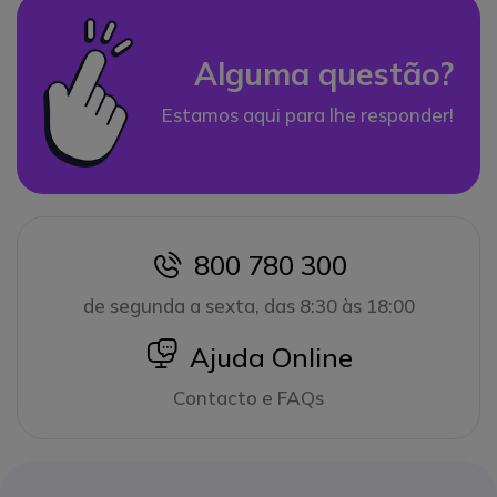
Alguma questão?
Estamos aqui para lhe responder!
800 780 300
icon
de segunda a sexta, das 8:30 às 18:00
icon
Ajuda Online
Contacto e FAQs