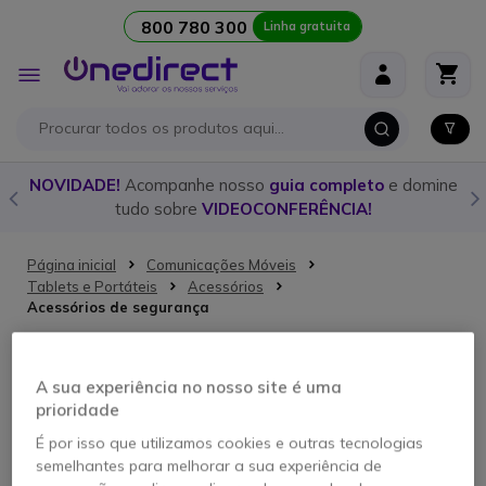
800 780 300
Linha gratuita
Ir para o Conteúdo
Alternar
Nav
o
NOVIDADE!
Acompanhe nosso
guia completo
e domine
tudo sobre
VIDEOCONFERÊNCIA!
Página inicial
Comunicações Móveis
Tablets e Portáteis
Acessórios
Acessórios de segurança
Acessórios de segurança
A sua experiência no nosso site é uma
prioridade
Não conseguimos encontrar produtos que correspondam
à seleção.
É por isso que utilizamos cookies e outras tecnologias
semelhantes para melhorar a sua experiência de