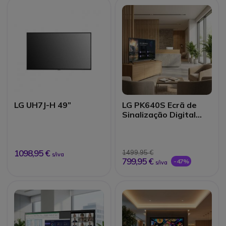
LG UH7J-H 49”
LG PK640S Ecrã de
Sinalização Digital
UHD 65"
1098,95 €
1499,95 €
s/iva
799,95 €
-47%
s/iva