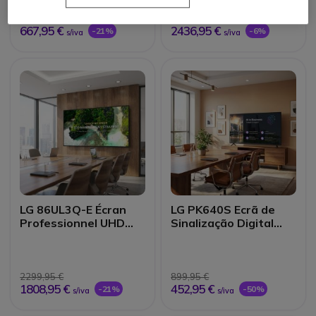
849,15 €
2599,95 €
667,95 €
2436,95 €
-21%
-6%
s/iva
s/iva
LG 86UL3Q-E Écran
LG PK640S Ecrã de
Professionnel UHD
Sinalização Digital
86''
UHD 43"
2299,95 €
899,95 €
1808,95 €
452,95 €
-21%
-50%
s/iva
s/iva