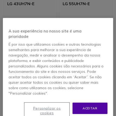
LG 43UH7N-E
LG 55UH7N-E
1213,25 €
1622,45 €
A sua experiência no nosso site é uma
1005,95 €
1226,95 €
-17%
-24%
s/iva
s/iva
prioridade
É por isso que utilizamos cookies e outras tecnologias
semelhantes para melhorar a sua experiência de
navegação, medir e analisar o desempenho da nossa
plataforma, e exibir conteúdos e publicidade
personalizados. Alguns cookies são necessários para o
funcionamento do site e dos nossos serviços. Pode
aceitar todos os cookies clicando em “Aceitar”. Se não
quiser aceitar todos os cookies ou quiser saber mais
sobre como utilizamos os cookies, selecione
"Personalizar cookies".
LG 50UL3J-M
LG ecrã de vitrine
55XS4P
Personalizar os
ACEITAR
cookies