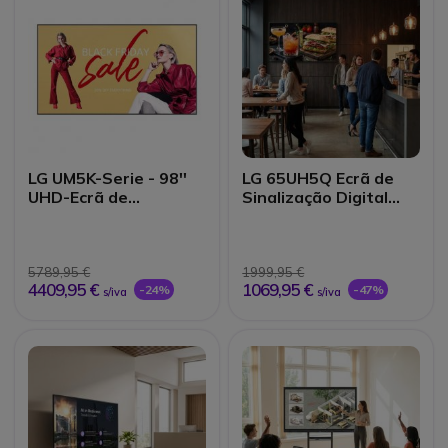
LG UM5K-Serie - 98''
LG 65UH5Q Ecrã de
UHD-Ecrã de
Sinalização Digital
sinalização
UHD 65"
5789,95 €
1999,95 €
4409,95 €
1069,95 €
-24%
-47%
s/iva
s/iva