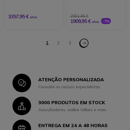
3357,95 €
2051,45 €
s/iva
1909,95 €
-7%
s/iva
Página
Página - Seguinte
Está de momento a ler a página
1
Página
2
Página
3
ATENÇÃO PERSONALIZADA
Icon
Consulte os nossos especialistas
3000 PRODUTOS EM STOCK
Icon
Auscultadores, walkie talkies e mais
ENTREGA EM 24 A 48 HORAS
Icon