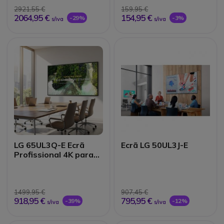
2921,55 €
159,95 €
2064,95 €
154,95 €
-29%
-3%
s/iva
s/iva
LG 65UL3Q-E Ecrã
Ecrã LG 50UL3J-E
Profissional 4K para
Sinalização Digital
1499,95 €
907,45 €
918,95 €
795,95 €
-39%
-12%
s/iva
s/iva