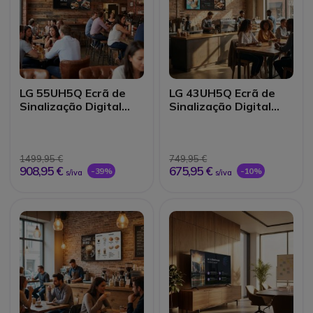
LG 55UH5Q Ecrã de
LG 43UH5Q Ecrã de
Sinalização Digital
Sinalização Digital
UHD 55"
UHD 43"
1499,95 €
749,95 €
908,95 €
675,95 €
-39%
-10%
s/iva
s/iva