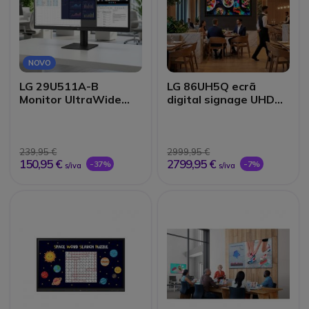
NOVO
LG 29U511A-B
LG 86UH5Q ecrã
Monitor UltraWide
digital signage UHD
WFHD 100 Hz
86
239,95 €
2999,95 €
150,95 €
2799,95 €
-37%
-7%
s/iva
s/iva