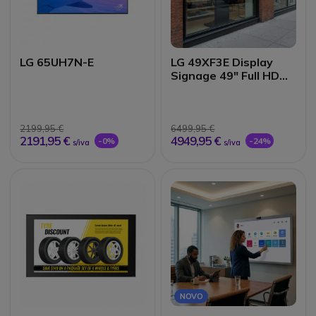
LG 65UH7N-E
LG 49XF3E Display
Signage 49″ Full HD
3000 nits
2199,95 €
6499,95 €
2191,95 €
4949,95 €
-0%
-24%
s/iva
s/iva
NOVO