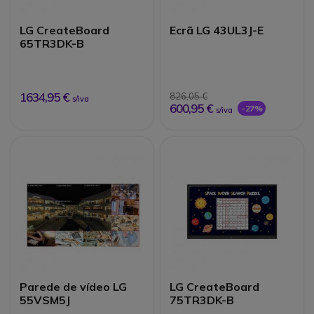
LG CreateBoard
Ecrã LG 43UL3J-E
65TR3DK-B
1634,95 €
826,05 €
s/iva
600,95 €
-27%
s/iva
Parede de vídeo LG
LG CreateBoard
55VSM5J
75TR3DK-B