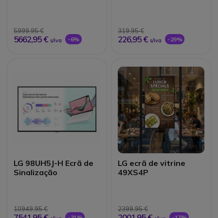
Alto Brilho 75"
WFHD 100 Hz
5999,95 €
319,95 €
5662,95 €
226,95 €
-6%
-29%
s/iva
s/iva
LG 98UH5J-H Ecrã de
LG ecrã de vitrine
Sinalização
49XS4P
10949,95 €
2399,95 €
7541,95 €
2001,95 €
-31%
-17%