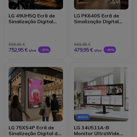
LG 49UH5Q Ecrã de
LG PK640S Ecrã de
Sinalização Digital
Sinalização Digital
UHD 49"
UHD 50"
999,95 €
949,95 €
752,95 €
479,95 €
-25%
-49%
s/iva
s/iva
NOVO
LG 75XS4P Ecrã de
LG 34U511A-B
Sinalização Digital de
Monitor UltraWide