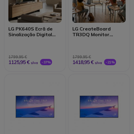
LG PK640S Ecrã de
LG CreateBoard
Sinalização Digital
TR3DQ Monitor
UHD 75"
Interativo UHD 65"
1799,95 €
1799,95 €
1125,95 €
1418,95 €
-37%
-21%
s/iva
s/iva