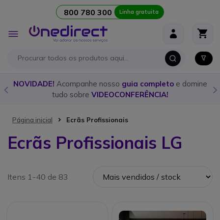
800 780 300
Linha gratuita
Ir para o Conteúdo
Alternar
Nav
domine
Descubra o
walkie talkie
ideal para cada ocasião co
nosso
guia detalhado!
Página inicial
Ecrãs Profissionais
Ecrãs Profissionais LG
Itens 1-40 de 83