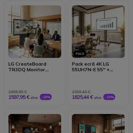
PACK
LG CreateBoard
Pack ecrã 4K LG
TR3DQ Monitor
55UH7N-E 55'' +
Interativo UHD 75"
suporte móvel
Neomounts
1999,95 €
2359,40 €
1597,95 €
1825,44 €
-20%
-23%
s/iva
s/iva