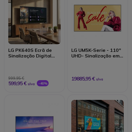
LG PK640S Ecrã de
LG UM5K-Serie - 110''
Sinalização Digital
UHD- Sinalização em
UHD 55"
ecrã grande
19885,95 €
999,95 €
s/iva
599,95 €
-40%
s/iva