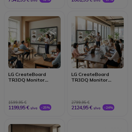
s/iva
s/iva
LG CreateBoard
LG CreateBoard
TR3DQ Monitor
TR3DQ Monitor
Interativo UHD 55"
Interativo UHD 86"
1599,95 €
2799,95 €
1199,95 €
2124,95 €
-25%
-24%
s/iva
s/iva