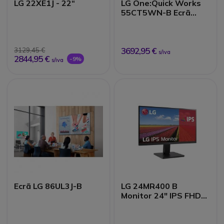
LG 22XE1J - 22“
LG One:Quick Works
55CT5WN-B Ecrã
para videoconferência
4K de 55"
3692,95 €
3129,45 €
s/iva
2844,95 €
-9%
s/iva
Ecrã LG 86UL3J-B
LG 24MR400 B
Monitor 24" IPS FHD
100Hz