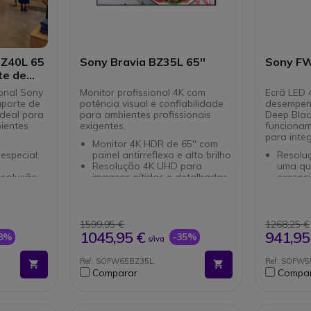
BZ40L 65
Sony Bravia BZ35L 65''
Sony F
te de
ional Sony
Monitor profissional 4K com
Ecrã LED 
uporte de
potência visual e confiabilidade
desempen
ideal para
para ambientes profissionais
Deep Blac
ientes
exigentes.
funcionam
para integ
Monitor 4K HDR de 65'' com
especial:
painel antirreflexo e alto brilho
Resolu
Resolução 4K UHD para
uma qu
resolução
imagens nítidas e detalhadas
excepci
Conectividade: HDMI, USB,
Tecnolo
agens
LAN, RS-232C e slot para
"brilho
s
módulos opcionais
reflexõ
el para
Aplicativos colaborativos da
Flexibi
1599,95 €
1268,25 €
Google Play Store
modo r
1045,95 €
941,95
38%
-35%
s/iva
ãs de 32"
Compartilhar facilmente via
Use co
de
Chromecast ou AirPlay
para um 
Ref: SOFW65BZ35L
Ref: SOFW5
Pro Mode para clonar ajustes
Modo P
Comparar
Compa
 100 kg) e
em várias telas
distúrb
Brilho de 550 cd/m2 para
Airplay
ambientes internos
integra
Compatível com sinalização
conteúd