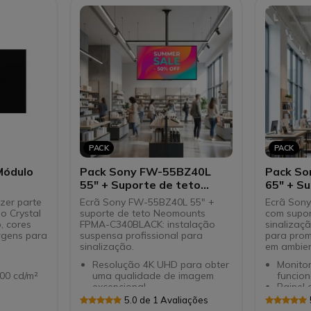
digital no varejo, uso 24/7
Sistem
Android
acesso 
Conect
várias 
PACK
PACK
Módulo
Pack Sony FW-55BZ40L
Pack So
55" + Suporte de teto
65" + Su
Neomounts FPMA-
Neomou
zer parte
Ecrã Sony FW-55BZ40L 55" +
Ecrã Sony
C340BLACK
C340BL
o Crystal
suporte de teto Neomounts
com supor
, cores
FPMA-C340BLACK: instalação
sinalizaçã
rgens para
suspensa profissional para
para pro
sinalização.
em ambient
Resolução 4K UHD para obter
Monitor
00 cd/m²
uma qualidade de imagem
funcio
excepcional.
Painel 
Tecnologia anti -inflexível
4K UH
5.0 de 1 Avaliações
radações
"brilho" para reduzir as
Tecnol