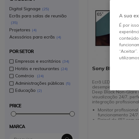
Digital Signage
25
A sua ex
Ecrãs para salas de reunião
35
É por iss
Projetores
4
experiênc
Acessórios para ecrãs
4
conteúdos
funcionam
POR SETOR
“Aceitar”
utilizamo
Empresas e escritórios
34
Sony BRAVIA BZ40L
Hotéis e restaurantes
24
Comércio
24
Ecrã LED 4K HDR de e
Administrações públicas
5
desempenho com tecn
Educação
2
Deep Black Non-Glare 
visualização 24/7, perf
integração profissional
PRICE
Monitor profissional 
funcionamento 24/7
Painel de 65'' com 
4K UHD
MARCA
Tecnologia HDR: im
nítidas e detalhada