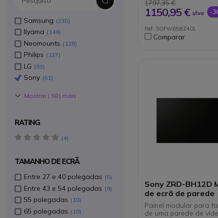
Tecnologia Deep Bl
1797,35 €
Glare para minimiza
1150,95 €
-
s/iva
reflexos
Samsung
235
Android TV integra
Ref: SOFW65BZ40L
IIyama
suporte para Googl
149
Comparar
32 GB de armazena
Neomounts
128
para aplicações e 
Philips
Ligações HDMI (x4),
127
LAN
LG
83
Sony
61
Mostrar (
50
) mais
RATING
5 star(s)
4
TAMANHO DE ECRÃ
Entre 27 e 40 polegadas
5
Sony ZRD-BH12D 
Entre 43 e 54 polegadas
9
de ecrã de parede
55 polegadas
10
Painel modular para fa
65 polegadas
10
de uma parede de víde