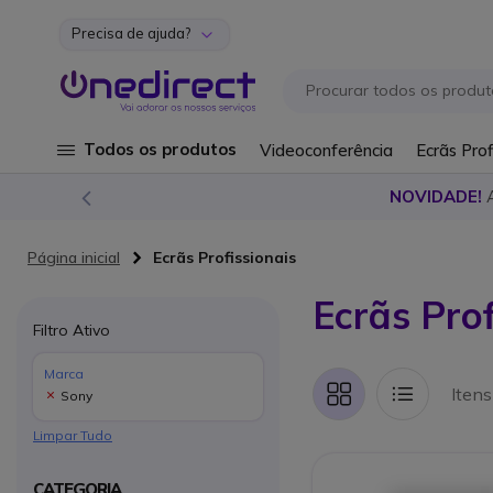
Precisa de ajuda?
Ir para o Conteúdo
Todos os produtos
Videoconferência
Ecrãs Prof
NOVIDADE!
Página inicial
Ecrãs Profissionais
Ecrãs Prof
Filtro Ativo
Marca
Iten
Sony
Grelha
Lista
Limpar Tudo
CATEGORIA