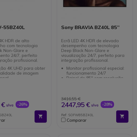
W-55BZ40L
Sony BRAVIA BZ40L 85’’
4K HDR de alto
Ecrã LED 4K HDR de elevado
ho com tecnologia
desempenho com tecnologia
k Non-Glare e
Deep Black Non-Glare e
ento 24/7, perfeito
visualização 24/7, perfeito para
ração profissional.
integração profissional.
ção 4K UHD para obter
Monitor profissional especial:
alidade de imagem
funcionamento 24/7
onal.
Painel de 85'' com resolução
gia anti -inflexível
4K UHD
" para reduzir as
Tecnologia HDR: imagens
es.
nítidas e detalhadas
lidade da instalação no
Tecnologia Deep Black Non-
3416,55 €
etrato ou paisagem.
Glare para minimizar os
 €
2447,95 €
-26%
-28%
s/iva
s/iva
ntínuo 24/7 HDMI-CEC
reflexos
início fácil.
Android TV integrada com
5BZ40L
Ref: SOFW85BZ40L
ro para evitar
suporte para Google Meet
rar
Comparar
ios involuntários.
32 GB de armazenamento
 e Chromecast
para aplicações e conteúdos
dos para compartilhar
Ligações HDMI (x4), USB e
o sem fio.
LAN