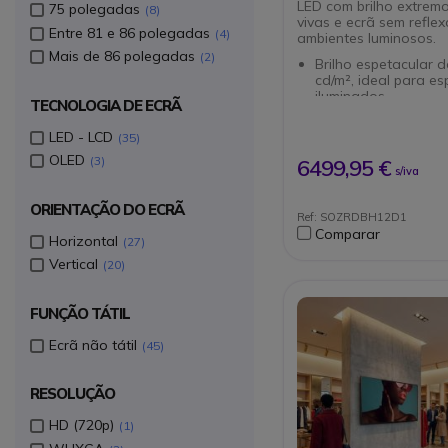
LED com brilho extremo
75 polegadas
8
vivas e ecrã sem refle
Entre 81 e 86 polegadas
4
ambientes luminosos.
Mais de 86 polegadas
2
Brilho espetacular 
cd/m², ideal para e
iluminados
TECNOLOGIA DE ECRÃ
Cores vivas e natur
uma ampla gama de
LED - LCD
35
Revestimento antirr
uma visualização s
OLED
3
6499,95 €
s/iva
distracções
Aperfeiçoamento d
de baixa resolução
ORIENTAÇÃO DO ECRÃ
Ref: SOZRDBH12D1
Reality Creation
Comparar
Movimento fluido g
Horizontal
27
Motionflow
Vertical
20
Ângulos de visualiz
amplos sem distorç
Painéis calibrados d
FUNÇÃO TÁTIL
para cores exactas
Deve ser combinad
Ecrã não tátil
45
outros módulos par
um ecrã
RESOLUÇÃO
HD (720p)
1