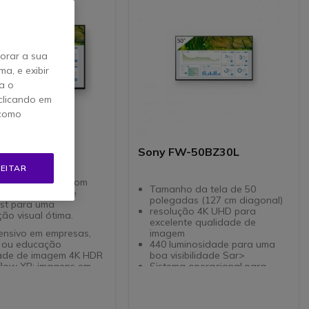
horar a sua
a, e exibir
a o
clicando em
 como
avia Pro FW-
Sony FW-50BZ30L
L
EITAR
issional 4K HDR com
Tamanho da tela de 50
 dupla, Airplay e
polegadas (127 cm diagonal)
st para uma
resolução 4K UHD para
ão visual ótima.
excelente qualidade de
ensivo em empresas,
imagem
o ou educação
440 luminosidade para uma
ade de imagem 4K HDR
boa visibilidade Sar>
flow XR: imagens em
Sistema operacional para
to mais fluidas
aplicações colaborativas
vel com AirPlay e
sem fio através do modo
cast: transmissão sem
Chromecast e AirPlay