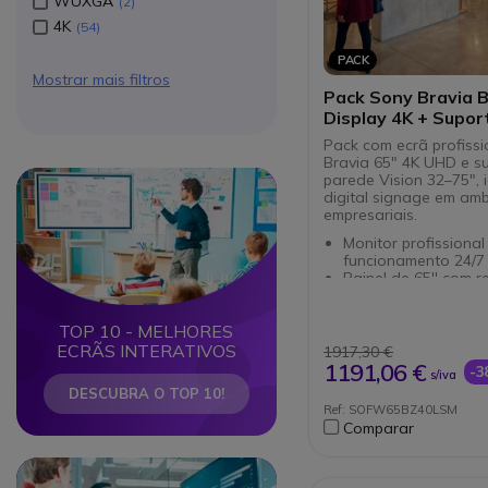
WUXGA
2
4K
54
PACK
Mostrar mais filtros
Pack Sony Bravia 
Display 4K + Supor
Parede
Pack com ecrã profiss
Bravia 65" 4K UHD e s
Circle
Circle
parede Vision 32–75", 
digital signage em amb
empresariais.
Monitor profissional 
funcionamento 24/7
Painel de 65'' com 
4K UHD
Tecnologia HDR: im
nítidas e detalhada
TOP 10 - MELHORES
Fixação não inclináv
ECRÃS INTERATIVOS
1917,30 €
ecrãs LCD ou LED
1191,06 €
-
s/iva
Compatível com ecr
DESCUBRA O TOP 10!
a 75" com padrões 
Ref: SOFW65BZ40LSM
montagem VESA
Comparar
Alta resistência (até
instalação rápida
Circle
Circle