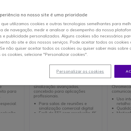
periência no nosso site é uma prioridade
o que utilizamos cookies e outras tecnologias semelhantes para mel
ia de navegação, medir e analisar o desempenho da nossa plataform
 e publicidade personalizados. Alguns cookies são necessários par
ento do site e dos nossos serviços. Pode aceitar todos os cookies 
. Se não quiser aceitar todos os cookies ou quiser saber mais sobre
s os cookies, selecione "Personalizar cookies".
 65’’
Sony BRAVIA EZ20L 55”
Sony Br
55BZ30
Personalizar os cookies
AC
levado
Ecrã 4K HDR de 55" com elevada
Ecrã prof
ologia
visibilidade e funções de
orientação
e
sinalização avançadas,
Chromeca
eito para
concebido para aplicações
comunicaç
.
profissionais.
Uso int
especial:
Para salas de reuniões e
retalh
sinalização comercial digital
Qualid
resolução
Ecrã de 55'' com resolução 4K
Motion
UHD
movimen
agens
Brilho de 350nits: ideal para
Compatí
s
ambientes interiores
Chrome