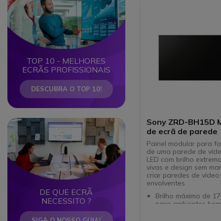
TOP 10 - MELHORES
ECRÃS PROFISSIONAIS
DESCUBRA O TOP 10!
Sony ZRD-BH15D 
Circle
Circle
de ecrã de parede
Painel modular para fa
de uma parede de víde
LED com brilho extremo
vivas e design sem ma
criar paredes de vídeo
envolventes
DE QUE ECRÃ
Brilho máximo de 17
NECESSITO ?
para ambientes bem
iluminados
Cores naturais e g
SIGA O NOSSO GUIA!