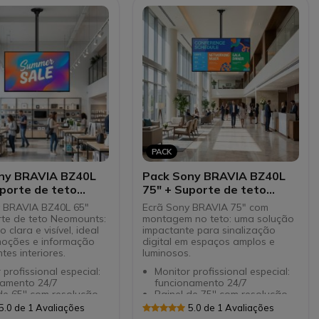
a operacional de TV
 para facilitar o
a aplicativos.
ividade multiuso com
portas. >
PACK
ny BRAVIA BZ40L
Pack Sony BRAVIA BZ40L
porte de teto
75" + Suporte de teto
nts FPMA-
Neomounts FPMA-
 BRAVIA BZ40L 65"
Ecrã Sony BRAVIA 75" com
ACK
C340BLACK
te de teto Neomounts:
montagem no teto: uma solução
o clara e visível, ideal
impactante para sinalização
moções e informação
digital em espaços amplos e
es interiores.
luminosos.
 profissional especial:
Monitor profissional especial:
namento 24/7
funcionamento 24/7
de 65'' com resolução
Painel de 75'' com resolução
D
4K UHD
5.0 de 1 Avaliações
5.0 de 1 Avaliações
ogia HDR: imagens
Tecnologia HDR: imagens