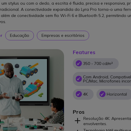
 um stylus ou com o dedo, a escrita é fluida, precisa e responsiva,
radicional. A conectividade expandida do Lyra Pro torna-o uma ferr
 além de conectividade sem fio Wi-Fi 6 e Bluetooth 5.2, permitindo u
vos.
or
Educação
Empresas e escritórios
Features
350 - 700 cd/m²
Com Android, Compativel
PC/Mac, Microfones inco
4K
Horizontal
Pros
Resolução 4K: Apresent
envolventes.
Tecnologia tátil multiusu