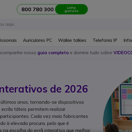
Linha
800 780 300
gratuita
issionais
Auriculares PC
Walkie talkies
Telefonia IP
Info
Acompanhe nosso
guia completo
e domine tudo sobre
VIDEOC
nterativos de 2026
 últimos anos, tornando-se dispositivos
 ecrãs táteis permitem realizar
participantes. Cada vez mais fabricantes
ido à elevada procura, pelo que é
a na escolha do ecrã interativo que melhor