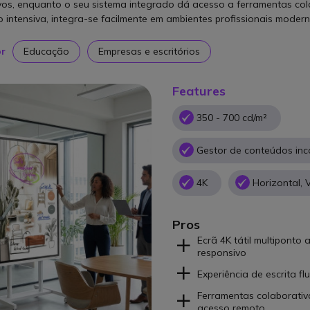
ivos, enquanto o seu sistema integrado dá acesso a ferramentas co
o intensiva, integra-se facilmente em ambientes profissionais modern
or
Educação
Empresas e escritórios
Features
350 - 700 cd/m²
Gestor de conteúdos inc
4K
Horizontal, V
Pros
Ecrã 4K tátil multiponto 
responsivo
Experiência de escrita fl
Ferramentas colaborativ
acesso remoto