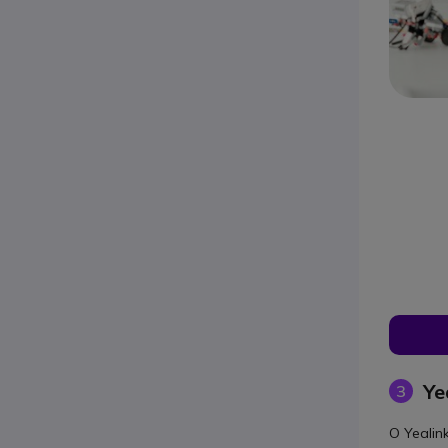
Ye
3
O Yealin