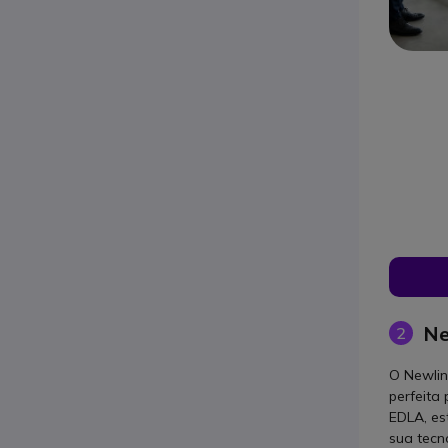
Ne
2
O Newlin
perfeita
EDLA, es
sua tecn