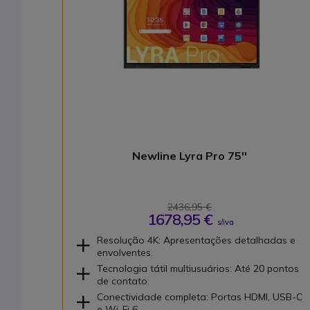
Newline Lyra Pro 75''
2436,95 €
1678,95 €
s/iva
Resolução 4K: Apresentações detalhadas e
envolventes.
Tecnologia tátil multiusuários: Até 20 pontos
de contato.
Conectividade completa: Portas HDMI, USB-C
e Wi-Fi 6.