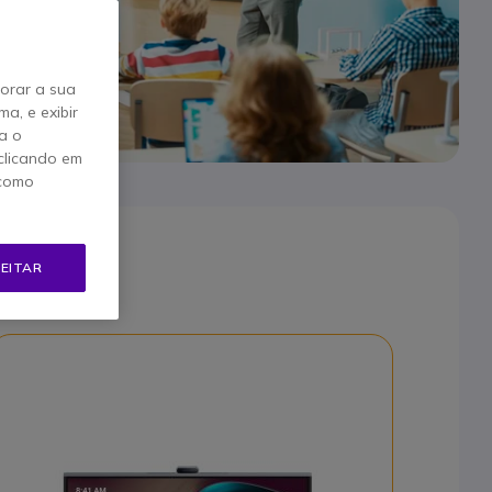
horar a sua
a, e exibir
a o
clicando em
 como
EITAR