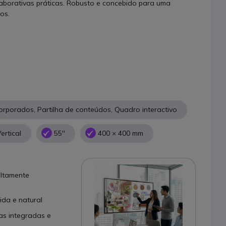
laborativas práticas. Robusto e concebido para uma
os.
orporados, Partilha de conteúdos, Quadro interactivo
ertical
55''
400 × 400 mm
altamente
uida e natural
as integradas e