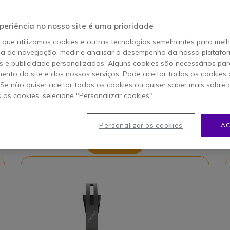
sa secção FAQ no final da página para
periência no nosso site é uma prioridade
o que utilizamos cookies e outras tecnologias semelhantes para mel
n
Q
ia de navegação, medir e analisar o desempenho da nossa plataform
 e publicidade personalizados. Alguns cookies são necessários par
ento do site e dos nossos serviços. Pode aceitar todos os cookies 
. Se não quiser aceitar todos os cookies ou quiser saber mais sobre
s os cookies, selecione "Personalizar cookies".
Personalizar os cookies
AC
Número 1