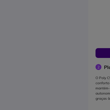
Pl
2
O Poly C
conforto
mantém-s
autonomi
graças à