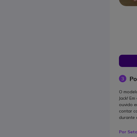
Po
3
O modelo
Jack! Em
ouvido e
contar c
durante 
Por Set