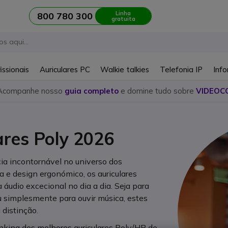
Linha
800 780 300
gratuita
issionais
Auriculares PC
Walkie talkies
Telefonia IP
Info
Acompanhe nosso
guia completo
e domine tudo sobre
VIDEOC
ares Poly 2026
cia incontornável no universo dos
a e design ergonómico, os auriculares
áudio excecional no dia a dia. Seja para
u simplesmente para ouvir música, estes
distinção.
nking dos melhores auriculares Poly/HP de