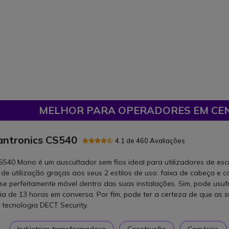
MELHOR PARA OPERADORES EM CE
antronics CS540
4.1 de 460 Avaliações
S540 Mono é um auscultador sem fios ideal para utilizadores de escr
 de utilização graças aos seus 2 estilos de uso: faixa de cabeça e c
e perfeitamente móvel dentro das suas instalações. Sim, pode usuf
a de 13 horas em conversa. Por fim, pode ter a certeza de que as 
 tecnologia DECT Security.
Indústrias transformadora
Construção
Comércio