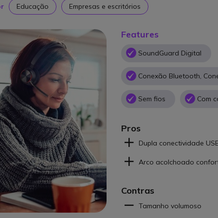
or
Educação
Empresas e escritórios
Features
SoundGuard Digital
Conexão Bluetooth, Co
Sem fios
Com co
Pros
Dupla conectividade US
Arco acolchoado confor
Contras
Tamanho volumoso