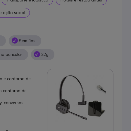
 ação social
Sem fios
no auricular
22g
ma e contorno de
o contorno de
y: conversas