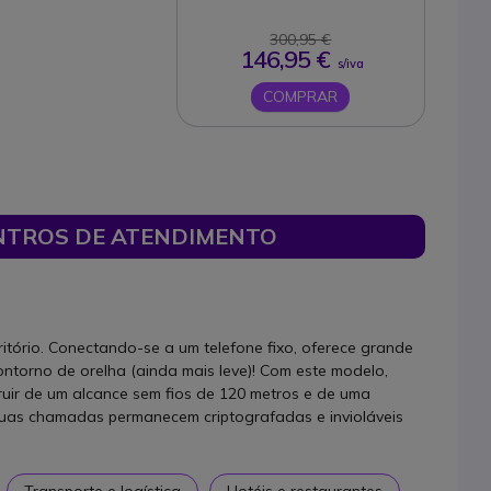
300,95 €
146,95 €
s/iva
COMPRAR
NTROS DE ATENDIMENTO
itório. Conectando-se a um telefone fixo, oferece grande
ontorno de orelha (ainda mais leve)! Com este modelo,
ruir de um alcance sem fios de 120 metros e de uma
suas chamadas permanecem criptografadas e invioláveis
Transporte e logística
Hotéis e restaurantes