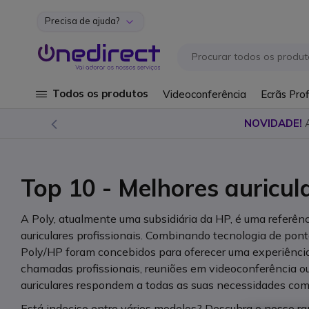
Precisa de ajuda?
Ir para o Conteúdo
Todos os produtos
Videoconferência
Ecrãs Prof
NOVIDADE!
Top 10 - Melhores auricul
A Poly, atualmente uma subsidiária da HP, é uma referên
auriculares profissionais. Combinando tecnologia de pont
Poly/HP foram concebidos para oferecer uma experiência 
chamadas profissionais, reuniões em videoconferência o
auriculares respondem a todas as suas necessidades com 
Está indeciso entre vários modelos? Descubra o nosso ra