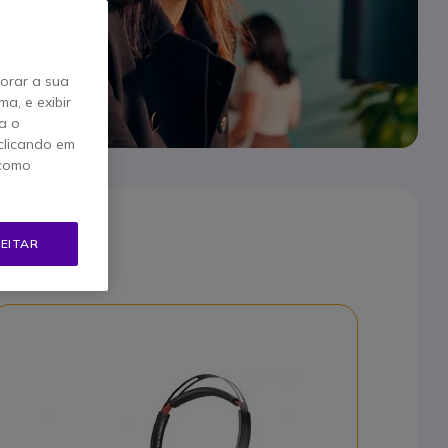
horar a sua
a, e exibir
a o
clicando em
 como
EITAR