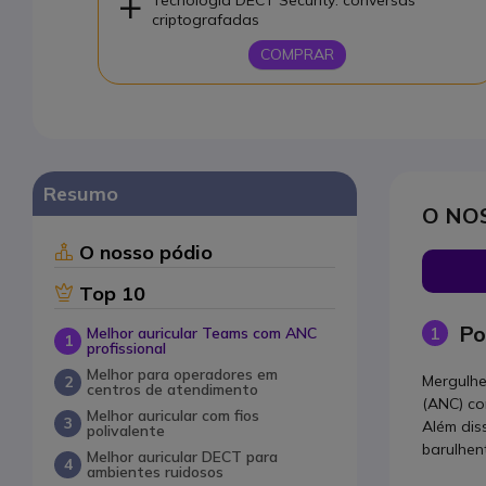
Tecnologia DECT Security: conversas
criptografadas
COMPRAR
Resumo
O NO
O nosso pódio
Top 10
Po
1
Melhor auricular Teams com ANC
profissional
Melhor para operadores em
Mergulhe
centros de atendimento
(ANC) co
Melhor auricular com fios
Além dis
polivalente
barulhen
Melhor auricular DECT para
ambientes ruidosos