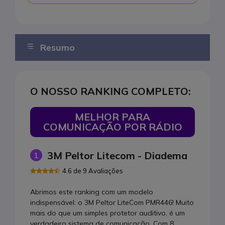
Resumo
O nosso pódio
O NOSSO RANKING COMPLETO:
Top 10
Melhor para comunicação por rádio
MELHOR PARA
COMUNICAÇÃO POR RÁDIO
Melhor com Bluetooth
Maior conforto para longas jornadas
3M Peltor Litecom - Diadema
1
Melhor para trabalhos de campo
4.6 de 9 Avaliações
Melhor para comunicação de longo alcance
Abrimos este ranking com um modelo
indispensável: o 3M Peltor LiteCom PMR446! Muito
Melhor para comunicação simultânea
mais do que um simples protetor auditivo, é um
Melhor proteção passiva contra ruído
verdadeiro sistema de comunicação. Com 8