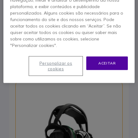
navegação, medir e analisar o desempenho da nossa
plataforma, e exibir conteúdos e publicidade
Bluetooth 4.2 multiponto: emparelhamento
simultâneo com dois dispositivos
personalizados. Alguns cookies são necessários para o
funcionamento do site e dos nossos serviços. Pode
Atenuação inteligente do ruído
aceitar todos os cookies clicando em “Aceitar”. Se não
quiser aceitar todos os cookies ou quiser saber mais
Certificado IP68 (ultra robusto)
sobre como utilizamos os cookies, selecione
"Personalizar cookies".
COMPRAR
Personalizar os
ACEITAR
cookies
Número 3