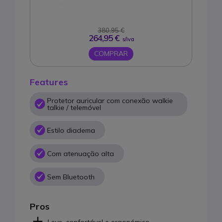
380,95 €
264,95 €
s/iva
COMPRAR
Features
Protetor auricular com conexão walkie
talkie / telemóvel
Estilo diadema
Com atenuação alta
Sem Bluetooth
Pros
Leve, confortável e ergonómico