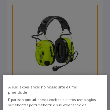
Auriculares Peltor ProTac XPI
A sua experiência no nosso site é uma
prioridade
É por isso que utilizamos cookies e outras tecnologias
semelhantes para melhorar a sua experiência de
743,95 €
519,95 €
s/iva