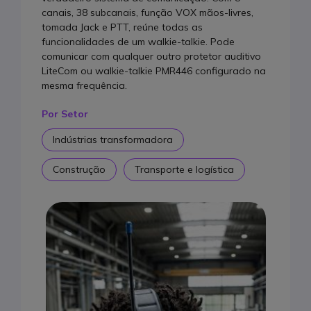
canais, 38 subcanais, função VOX mãos-livres,
Melhor para caça
tomada Jack e PTT, reúne todas as
funcionalidades de um walkie-talkie. Pode
Melhor isolamento acústico
comunicar com qualquer outro protetor auditivo
A melhor solução profissional tudo em um
LiteCom ou walkie-talkie PMR446 configurado na
mesma frequência.
Tabela comparativa
Por Setor
FAQ
Indústrias transformadora
Construção
Transporte e logística