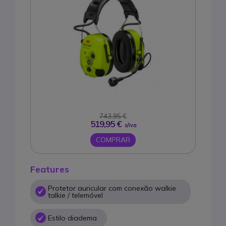
743,95 €
519,95 €
s/iva
COMPRAR
Features
Protetor auricular com conexão walkie
talkie / telemóvel
Estilo diadema