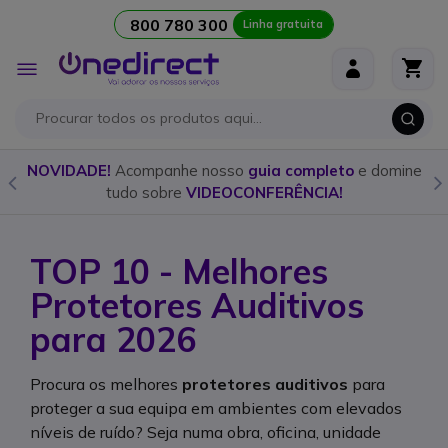
800 780 300
Linha gratuita
Ir para o Conteúdo
Alternar
Nav
e
Descubra o
walkie talkie
ideal para cada ocasião com o
nosso
guia detalhado!
TOP 10 - Melhores
Protetores Auditivos
para 2026
Procura os melhores
protetores auditivos
para
proteger a sua equipa em ambientes com elevados
níveis de ruído? Seja numa obra, oficina, unidade