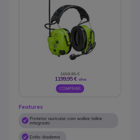
1659,95 €
1199,95 €
s/iva
COMPRAR
Features
Protetor auricular com walkie talkie
integrado
Estilo diadema