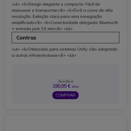
<ul> <li>Design elegante e compacto: Fácil de
manusear e transportar</li> <li>Écrã a cores de alta
resolução: Exibição clara para uma navegação
simplificada</li> <li>Conectividade alargada: Bluetooth
+ entrada jack 3,5 mm</li> </ul>
Contras
<ul> <li>Otimizado para sistemas Unify: não adaptado
a outras infraestruturas</li> </ul>
253,95 €
190,95 €
s/iva
COMPRAR