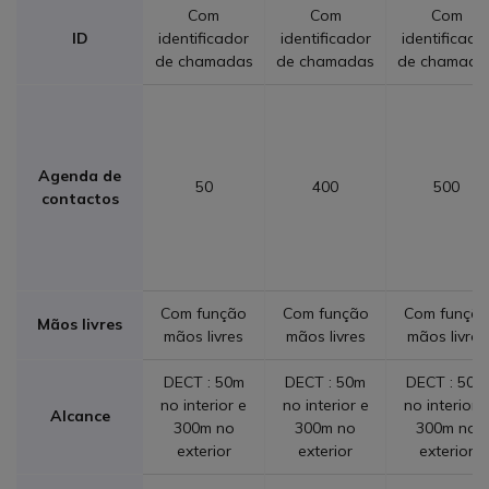
Com
Com
Com
ID
identificador
identificador
identificado
de chamadas
de chamadas
de chamada
Agenda de
50
400
500
contactos
Com função
Com função
Com funçã
Mãos livres
mãos livres
mãos livres
mãos livres
DECT : 50m
DECT : 50m
DECT : 50m
no interior e
no interior e
no interior 
Alcance
300m no
300m no
300m no
exterior
exterior
exterior