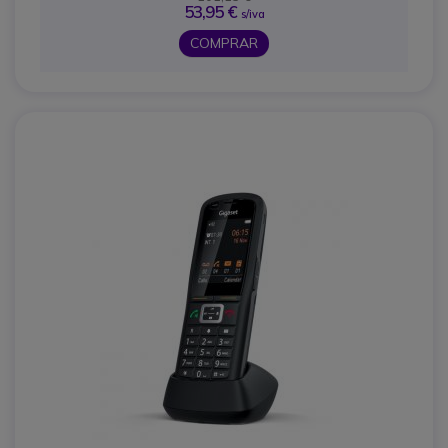
53,95 €
s/iva
COMPRAR