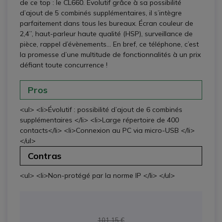
de ce top : le CL660. Évolutif grâce à sa possibilité
d’ajout de 5 combinés supplémentaires, il s’intègre
parfaitement dans tous les bureaux. Écran couleur de
2,4’’, haut-parleur haute qualité (HSP), surveillance de
pièce, rappel d’évènements… En bref, ce téléphone, c’est
la promesse d’une multitude de fonctionnalités à un prix
défiant toute concurrence !
Pros
<ul> <li>Évolutif : possibilité d’ajout de 6 combinés
supplémentaires </li> <li>Large répertoire de 400
contacts</li> <li>Connexion au PC via micro-USB </li>
</ul>
Contras
<ul> <li>Non-protégé par la norme IP </li> </ul>
101,15 €