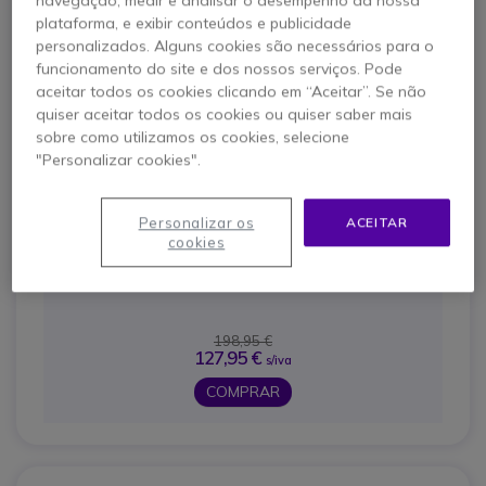
navegação, medir e analisar o desempenho da nossa
Pros
plataforma, e exibir conteúdos e publicidade
personalizados. Alguns cookies são necessários para o
<ul> <li>Cobertura ultra-reforçada: resistência
funcionamento do site e dos nossos serviços. Pode
aumentada</li> <li>Anti-poeira: conformidade IP40</li>
aceitar todos os cookies clicando em “Aceitar”. Se não
<li>Modelo dedicado para Pabx Alcatel Lucent</li>
quiser aceitar todos os cookies ou quiser saber mais
</ul>
sobre como utilizamos os cookies, selecione
Contras
"Personalizar cookies".
<ul> <li>Conectividade limitada: ausência de
funcionalidades Bluetooth e Wifi</li> <li>Entrega sem
Personalizar os
ACEITAR
cookies
base de carregamento</li> </ul>
198,95 €
127,95 €
s/iva
COMPRAR