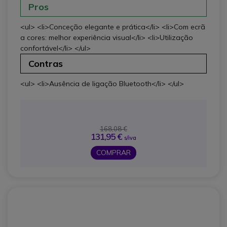
Pros
<ul> <li>Conceção elegante e prática</li> <li>Com ecrã
a cores: melhor experiência visual</li> <li>Utilização
confortável</li> </ul>
Contras
<ul> <li>Ausência de ligação Bluetooth</li> </ul>
168,08 €
131,95 €
s/iva
COMPRAR