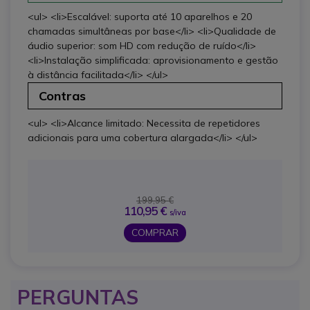
<ul> <li>Escalável: suporta até 10 aparelhos e 20
chamadas simultâneas por base</li> <li>Qualidade de
áudio superior: som HD com redução de ruído</li>
<li>Instalação simplificada: aprovisionamento e gestão
à distância facilitada</li> </ul>
Contras
<ul> <li>Alcance limitado: Necessita de repetidores
adicionais para uma cobertura alargada</li> </ul>
199,95 €
110,95 €
s/iva
COMPRAR
PERGUNTAS