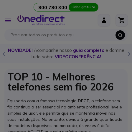
800 780 300
Linha gratuita
Ir para o Conteúdo
Alternar
Nav
domine
Descubra o
walkie talkie
ideal para cada ocasião com
nosso
guia detalhado!
TOP 10 - Melhores
telefones sem fio 2026
Equipado com a famosa tecnologia
DECT
, o telefone sem
fio continua a ser essencial no ambiente profissional: leve e
simples de usar, ele permite que se mantenha móvel nas
suas instalações. No entanto, devido à grande quantidade
de modelos disponíveis no mercado, às vezes é difícil
encontrar AQUELE que seja perfeito para si…