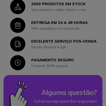
3000 PRODUTOS EM STOCK
Icon
Auscultadores, walkie talkies e mais
ENTREGA EM 24 A 48 HORAS
Icon
95% expedições no mesmo dia
EXCELENTE SERVIÇO PÓS-VENDA
Icon
Gestão eficiente e ágil
PAGAMENTO SEGURO
Icon
Compras 100% seguras
Alguma questão?
Estamos aqui para lhe responder!