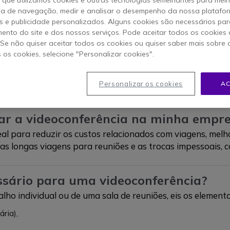
profissional.
ia de navegação, medir e analisar o desempenho da nossa plataform
 dela e evitar reuniões do género “Olá, está a 
 e publicidade personalizados. Alguns cookies são necessários par
ento do site e dos nossos serviços. Pode aceitar todos os cookies 
. Se não quiser aceitar todos os cookies ou quiser saber mais sobre
s os cookies, selecione "Personalizar cookies".
Personalizar os cookies
AC
zar a videoconferência na minha empr
ideal para reduzir os custos relacionados com viagens, mel
s longas viagens para reuniões e as trocas impessoais, 
sário para uma videoconferência?
lho individual ou de uma sala de reuniões, eis os element
ria),