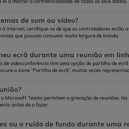
lo a manter a confidencialidade de todos os seus dados.
blemas de som ou vídeo?
o à Internet, certifique-se de que os controladores estão
senciais que possam consumir muita largura de banda.
meu ecrã durante uma reunião em lin
as de videoconferência tem uma opção de partilha de ecr
rocure o ícone “Partilha de ecrã”, muitas vezes representad
união?
 o Microsoft Teams permitem a gravação de reuniões. No 
ento antes de o fazer.
es ou o ruído de fundo durante uma r