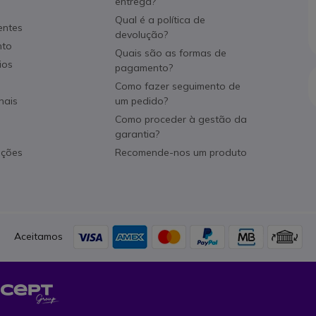
entrega?
Qual é a política de
entes
devolução?
nto
Quais são as formas de
ios
pagamento?
Como fazer seguimento de
nais
um pedido?
Como proceder à gestão da
garantia?
ações
Recomende-nos um produto
Aceitamos