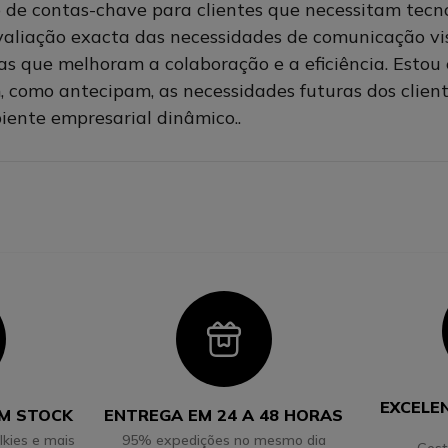
o de contas-chave para clientes que necessitam tec
avaliação exacta das necessidades de comunicação v
as que melhoram a colaboração e a eficiência. Esto
, como antecipam, as necessidades futuras dos clien
ente empresarial dinâmico.
.
con
Icon
EXCELE
EM STOCK
ENTREGA EM 24 A 48 HORAS
lkies e mais
95% expedições no mesmo dia