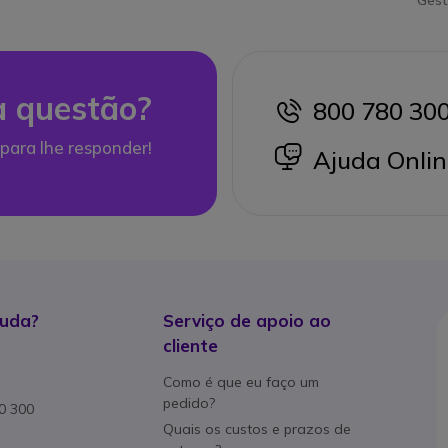
Gest
 questão?
800 780 30
icon
para lhe responder!
icon
Ajuda Onlin
juda?
Serviço de apoio ao
cliente
Como é que eu faço um
pedido?
80 300
Quais os custos e prazos de