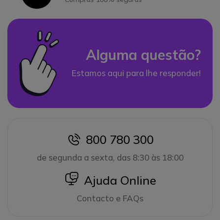
Alguma questão?
Estamos aqui para lhe responder!
800 780 300
icon
de segunda a sexta, das 8:30 às 18:00
icon
Ajuda Online
Contacto e FAQs