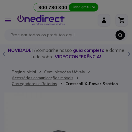
800 780 300
Linha gratuita
Ir para o Conteúdo
Alternar
Nav
o
NOVIDADE!
Acompanhe nosso
guia completo
e domine
tudo sobre
VIDEOCONFERÊNCIA!
Página inicial
Comunicações Móveis
Acessórios comunicações móveis
Carregadores e Baterias
Crosscall X-Power Station
Saltar para o final da Galeria de imagens