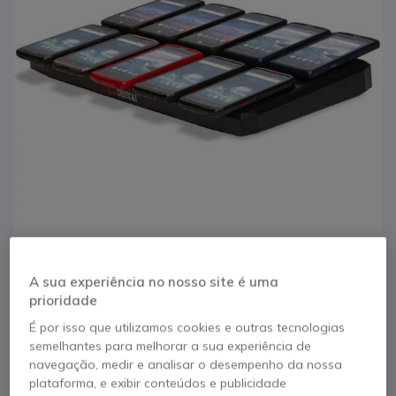
1
2
3
A sua experiência no nosso site é uma
Crosscall X-Power
Saltar para o início da Galeria de imagens
prioridade
Station
É por isso que utilizamos cookies e outras tecnologias
semelhantes para melhorar a sua experiência de
navegação, medir e analisar o desempenho da nossa
Referência produto: CROSSXPOWERSTATION // Referência de
plataforma, e exibir conteúdos e publicidade
fabricante: PWST.BO.NN000