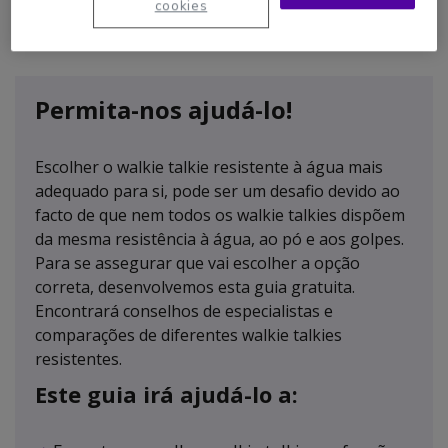
cookies
DESCARREGAR GUIA
Permita-nos ajudá-lo!
Escolher o walkie talkie resistente à água mais
adequado para si, pode ser um desafio devido ao
facto de que nem todos os walkie talkies dispõem
da mesma resistência à água, ao pó e aos golpes.
Para se assegurar que vai escolher a opção
correta, desenvolvemos esta guia gratuita.
Encontrará conselhos de especialistas e
comparações de diferentes walkie talkies
resistentes.
Este guia irá ajudá-lo a: