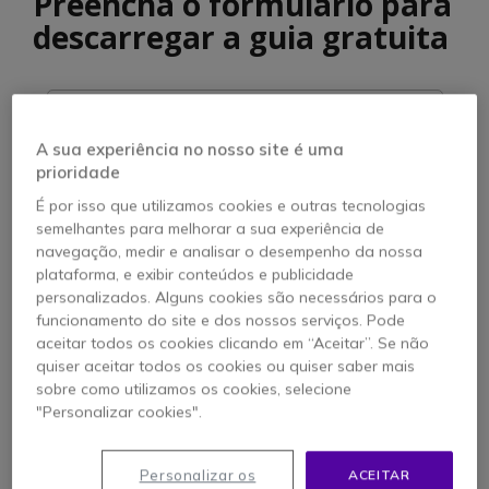
Preencha o formulário para
descarregar a guia gratuita
Nome
A sua experiência no nosso site é uma
prioridade
Apelido
É por isso que utilizamos cookies e outras tecnologias
semelhantes para melhorar a sua experiência de
Empresa
navegação, medir e analisar o desempenho da nossa
plataforma, e exibir conteúdos e publicidade
personalizados. Alguns cookies são necessários para o
Telefone
funcionamento do site e dos nossos serviços. Pode
Correio electrónico
aceitar todos os cookies clicando em “Aceitar”. Se não
quiser aceitar todos os cookies ou quiser saber mais
sobre como utilizamos os cookies, selecione
"Personalizar cookies".
Quero subscrever-me para receber novidades e ofertas
Personalizar os
ACEITAR
Li e aceito a política de privacidade.