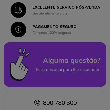
EXCELENTE SERVIÇO PÓS-VENDA
Icon
Gestão eficiente e ágil
PAGAMENTO SEGURO
Icon
Compras 100% seguras
Alguma questão?
Estamos aqui para lhe responder!
800 780 300
icon