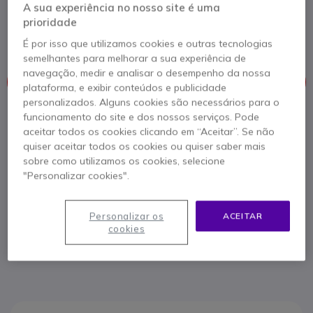
A sua experiência no nosso site é uma
480985-100019
prioridade
Smartphone ATEX com Android 8.1, câmara ideal
para zona 1/21
É por isso que utilizamos cookies e outras tecnologias
semelhantes para melhorar a sua experiência de
navegação, medir e analisar o desempenho da nossa
Este produto já não é fabricado
plataforma, e exibir conteúdos e publicidade
personalizados. Alguns cookies são necessários para o
funcionamento do site e dos nossos serviços. Pode
Para melhor satisfazer as suas necessidades, apresentamos
aceitar todos os cookies clicando em “Aceitar”. Se não
uma lista de produtos similares
quiser aceitar todos os cookies ou quiser saber mais
sobre como utilizamos os cookies, selecione
Ver produtos similares
"Personalizar cookies".
Contacte os nossos peritos -
Linha gratuita
Personalizar os
ACEITAR
cookies
800 780 300
F.A.Q
Live Chat