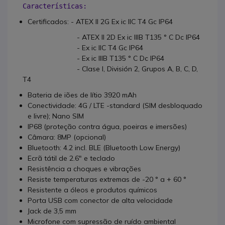
Características:
Certificados: - ATEX II 2G Ex ic IIC T4 Gc IP64
- ATEX II 2D Ex ic IIIB T135 ° C Dc IP64
- Ex ic IIC T4 Gc IP64
- Ex ic IIIB T135 ° C Dc IP64
- Clase I, División 2, Grupos A, B, C, D,
T4
Bateria de iões de lítio 3920 mAh
Conectividade: 4G / LTE -standard (SIM desbloquado
e livre); Nano SIM
IP68 (proteção contra água, poeiras e imersões)
Câmara: 8MP (opcional)
Bluetooth: 4.2 incl. BLE (Bluetooth Low Energy)
Ecrã tátil de 2.6" e teclado
Resistência a choques e vibrações
Resiste temperaturas extremas de -20 ° a + 60 °
Resistente a óleos e produtos químicos
Porta USB com conector de alta velocidade
Jack de 3,5 mm
Microfone com supressão de ruído ambiental