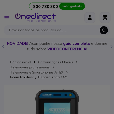
800 780 300
Linha gratuita
Ir para o Conteúdo
Alternar
Nav
o
NOVIDADE!
Acompanhe nosso
guia completo
e domine
tudo sobre
VIDEOCONFERÊNCIA!
Página inicial
Comunicações Móveis
Telemóveis profissionais
Telemóveis e Smartphones ATEX
Ecom Ex-Handy 10 para zona 1/21
Saltar para o final da Galeria de imagens