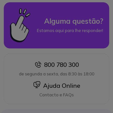
Alguma questão?
Estamos aqui para lhe responder!
800 780 300
icon
de segunda a sexta, das 8:30 às 18:00
icon
Ajuda Online
Contacto e FAQs