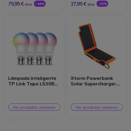
75,95 €
27,95 €
-44%
-23%
s/iva
s/iva
Lâmpada inteligente
Xtorm Powerbank
TP Link Tapo L530B
Solar Supercharger
2-Pack
10 000mAh
Ver produtos similares
Ver produtos similares