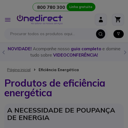
800 780 300
Linha gratuita
Ir para o Conteúdo
Alternar
Nav
o
NOVIDADE!
Acompanhe nosso
guia completo
e domine
tudo sobre
VIDEOCONFERÊNCIA!
Página inicial
Eficiência Energética
Produtos de eficiência
energética
A NECESSIDADE DE POUPANÇA
DE ENERGIA