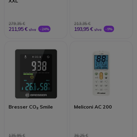
XXL
279,35 €
213,35 €
211,95 €
193,95 €
-24%
-9%
s/iva
s/iva
Bresser CO₂ Smile
Meliconi AC 200
135,95 €
36,25 €