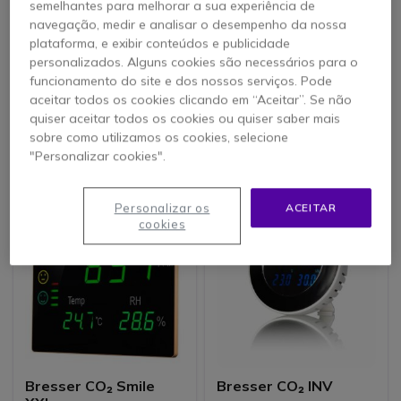
semelhantes para melhorar a sua experiência de
navegação, medir e analisar o desempenho da nossa
plataforma, e exibir conteúdos e publicidade
Fita luminosa
Goal Zero Nomad 10
personalizados. Alguns cookies são necessários para o
inteligente TP Link
funcionamento do site e dos nossos serviços. Pode
Tapo L920-5
aceitar todos os cookies clicando em “Aceitar”. Se não
quiser aceitar todos os cookies ou quiser saber mais
sobre como utilizamos os cookies, selecione
28,95 €
181,45 €
s/iva
"Personalizar cookies".
151,95 €
-16%
s/iva
Personalizar os
ACEITAR
cookies
Bresser CO₂ Smile
Bresser CO₂ INV