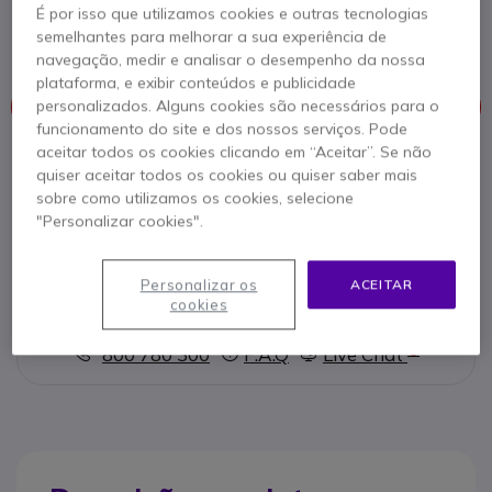
Transmissor / emissor para visitas guiadas ou
É por isso que utilizamos cookies e outras tecnologias
conferências.
semelhantes para melhorar a sua experiência de
navegação, medir e analisar o desempenho da nossa
plataforma, e exibir conteúdos e publicidade
personalizados. Alguns cookies são necessários para o
Este produto já não é fabricado
funcionamento do site e dos nossos serviços. Pode
aceitar todos os cookies clicando em “Aceitar”. Se não
Para melhor satisfazer as suas necessidades, apresentamos
quiser aceitar todos os cookies ou quiser saber mais
uma lista de produtos similares
sobre como utilizamos os cookies, selecione
"Personalizar cookies".
Ver produtos similares
Personalizar os
ACEITAR
cookies
Contacte os nossos peritos -
Linha gratuita
800 780 300
F.A.Q
Live Chat