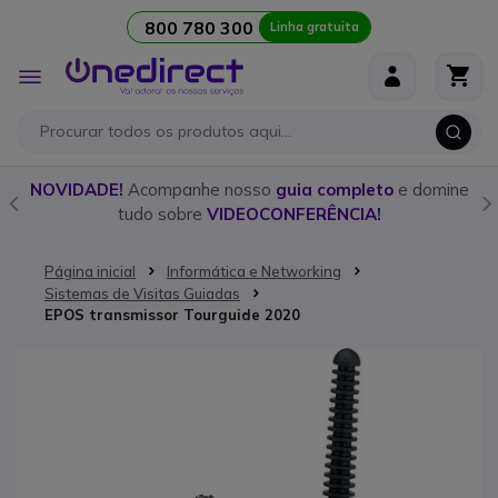
800 780 300
Linha gratuita
Ir para o Conteúdo
Alternar
Nav
o
NOVIDADE!
Acompanhe nosso
guia completo
e domine
tudo sobre
VIDEOCONFERÊNCIA!
Página inicial
Informática e Networking
Sistemas de Visitas Guiadas
EPOS transmissor Tourguide 2020
Saltar para o final da Galeria de imagens