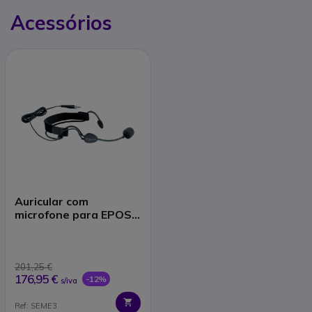
Acessórios
Auricular com
microfone para EPOS
Tourguide
201,25 €
176,95 €
-12%
s/iva
Ref: SEME3