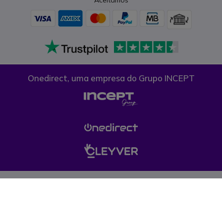
Aceitamos
Onedirect, uma empresa do Grupo INCEPT
Condições gerais de venda
Proteção de dados
Cookies