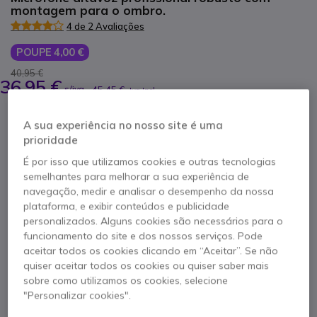
montagem para o ombro.
4 de 2 Avaliações
POUPE 4,00 €
40,95 €
36,95 €
s/iva
-
45,45 €
Iva Incl.
Qtd
ADICIONAR AO CARRINHO
A sua experiência no nosso site é uma
prioridade
É por isso que utilizamos cookies e outras tecnologias
ORÇAMENTO EM 4 HORAS
semelhantes para melhorar a sua experiência de
navegação, medir e analisar o desempenho da nossa
12 produtos
em stock
Entrega:
24/48 h
plataforma, e exibir conteúdos e publicidade
personalizados. Alguns cookies são necessários para o
funcionamento do site e dos nossos serviços. Pode
aceitar todos os cookies clicando em “Aceitar”. Se não
quiser aceitar todos os cookies ou quiser saber mais
sobre como utilizamos os cookies, selecione
"Personalizar cookies".
Características principais