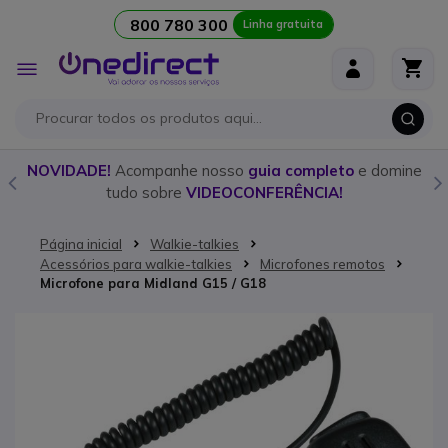
800 780 300
Linha gratuita
Ir para o Conteúdo
Alternar
Nav
o
NOVIDADE!
Acompanhe nosso
guia completo
e domine
tudo sobre
VIDEOCONFERÊNCIA!
Página inicial
Walkie-talkies
Acessórios para walkie-talkies
Microfones remotos
Microfone para Midland G15 / G18
Saltar para o final da Galeria de imagens