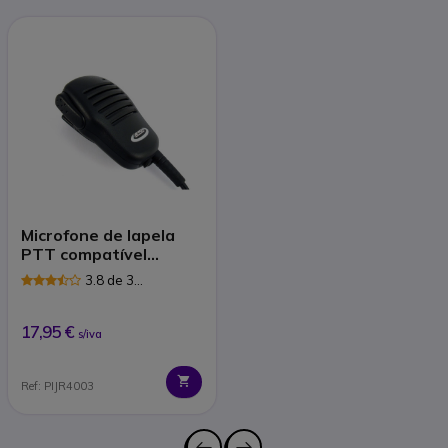
Microfone de lapela
PTT compatível
Motorola 2 pins
3.8 de 3
Avaliações
17,95 €
s/iva
Ref: PIJR4003