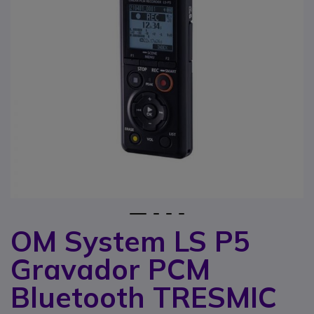
1
2
3
4
OM System LS P5
Saltar para o início da Galeria de imagens
Gravador PCM
Bluetooth TRESMIC