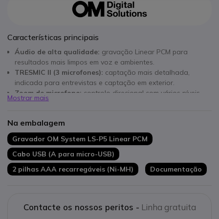
Características principais
Áudio de alta qualidade:
gravação Linear PCM para
resultados mais limpos em voz e ambientes.
TRESMIC II (3 microfones):
captação mais detalhada,
indicada para entrevistas e captação em exterior.
Zoom de microfone:
controlo direcional com vários níveis
Mostrar mais
para focar a fonte sonora.
Bluetooth integrado:
monitorização e controlo sem fios em
Na embalagem
cenários de gravação móvel.
Memória e expansão:
16 GB internos e ranhura microSD
Gravador OM System LS-P5 Linear PCM
para aumentar a capacidade.
Cabo USB (A para micro-USB)
Formatos versáteis:
grava em PCM e MP3 (e suporte de
formatos adicionais conforme configuração).
2 pilhas AAA recarregáveis (Ni-MH)
Documentação
Funções úteis:
VCVA (gravação ativada por voz) para
reduzir silêncios e otimizar ficheiros.
Contacte os nossos peritos -
Linha gratuita