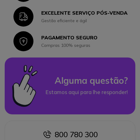
EXCELENTE SERVIÇO PÓS-VENDA
Icon
Gestão eficiente e ágil
PAGAMENTO SEGURO
Icon
Compras 100% seguras
Alguma questão?
Estamos aqui para lhe responder!
800 780 300
icon