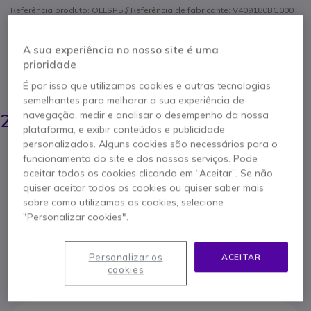
Referência produto: OLLSP5 // Referência de fabricante: V409180BG000
Gravador PCM portátil para entrevistas e vídeo,
com 3 microfones TRESMIC II, controlo direcional
(zoom) e Bluetooth para monitorização e
A sua experiência no nosso site é uma
controlo sem fios.
prioridade
É por isso que utilizamos cookies e outras tecnologias
POUPE 17,00 €
semelhantes para melhorar a sua experiência de
229,95 €
navegação, medir e analisar o desempenho da nossa
212,95 €
s/iva
-
261,93 €
Iva Incl.
plataforma, e exibir conteúdos e publicidade
personalizados. Alguns cookies são necessários para o
Qtd
ADICIONAR AO CARRINHO
funcionamento do site e dos nossos serviços. Pode
aceitar todos os cookies clicando em “Aceitar”. Se não
quiser aceitar todos os cookies ou quiser saber mais
ORÇAMENTO EM 4 HORAS
sobre como utilizamos os cookies, selecione
"Personalizar cookies".
Esgotado
Personalizar os
ACEITAR
2 anos de garantia
do fabricante
cookies