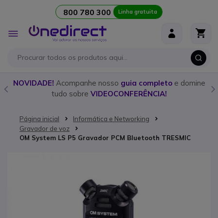
800 780 300
Linha gratuita
Ir para o Conteúdo
Alternar
Nav
o
NOVIDADE!
Acompanhe nosso
guia completo
e domine
tudo sobre
VIDEOCONFERÊNCIA!
Página inicial
Informática e Networking
Gravador de voz
OM System LS P5 Gravador PCM Bluetooth TRESMIC
Saltar para o final da Galeria de imagens