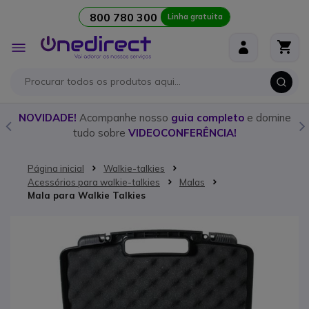
800 780 300
Linha gratuita
Ir para o Conteúdo
Alternar
Nav
o
NOVIDADE!
Acompanhe nosso
guia completo
e domine
tudo sobre
VIDEOCONFERÊNCIA!
Página inicial
Walkie-talkies
Acessórios para walkie-talkies
Malas
Mala para Walkie Talkies
Saltar para o final da Galeria de imagens