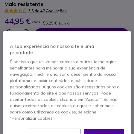
Mala resistente
3.6 de 42 Avaliações
44,95 €
s/iva
55,29 €
Iva Incl.
Qtd
ADICIONAR AO CARRINHO
A sua experiência no nosso site é uma
prioridade
ORÇAMENTO EM 4 HORAS
É por isso que utilizamos cookies e outras tecnologias
Mais de
100 produtos
em stock
semelhantes para melhorar a sua experiência de
Entrega:
24/48 h
navegação, medir e analisar o desempenho da nossa
plataforma, e exibir conteúdos e publicidade
personalizados. Alguns cookies são necessários para o
funcionamento do site e dos nossos serviços. Pode
aceitar todos os cookies clicando em “Aceitar”. Se não
quiser aceitar todos os cookies ou quiser saber mais
sobre como utilizamos os cookies, selecione
"Personalizar cookies".
Características principais
8 Compartimentos para guardar par de walkie talkies, 2