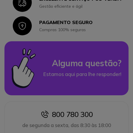
Icon
Gestão eficiente e ágil
PAGAMENTO SEGURO
Icon
Compras 100% seguras
Alguma questão?
Estamos aqui para lhe responder!
800 780 300
icon
de segunda a sexta, das 8:30 às 18:00