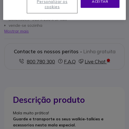
carregadores, baterias e acessorios
Personalizar os
ACEITAR
cookies
resistente
Com espuma ulttra-compacta para maior protecçao
Dimensoes: 315 x 290 x 97 mm
vende-se sozinha
Mostrar mais
Contacte os nossos peritos -
Linha gratuita
800 780 300
F.A.Q
Live Chat
Descrição produto
Mala muito prática!
Guarde e transporte os seus walkie-talkies e
acessorios nesta mala especial.