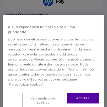
Características principais
Auscultador com ligação QD de 6 pinos
A sua experiência no nosso site é uma
3 pinças: máximo conforto
prioridade
Microfone flexível e banda de cabeça ajustável
Robusto e leve
É por isso que utilizamos cookies e outras tecnologias
Processamento de áudio avançado: cancelamento de ruído
semelhantes para melhorar a sua experiência de
Mostrar mais
e eco
navegação, medir e analisar o desempenho da nossa
Tecnologia SoundGuard: proteção auditiva
plataforma, e exibir conteúdos e publicidade
Na embalagem
personalizados. Alguns cookies são necessários para o
funcionamento do site e dos nossos serviços. Pode
Plantronics EncorePro HW540 Digital
aceitar todos os cookies clicando em “Aceitar”. Se não
quiser aceitar todos os cookies ou quiser saber mais
sobre como utilizamos os cookies, selecione
Contacte os nossos peritos -
Linha gratuita
"Personalizar cookies".
800 780 300
F.A.Q
Live Chat
Personalizar os
ACEITAR
cookies