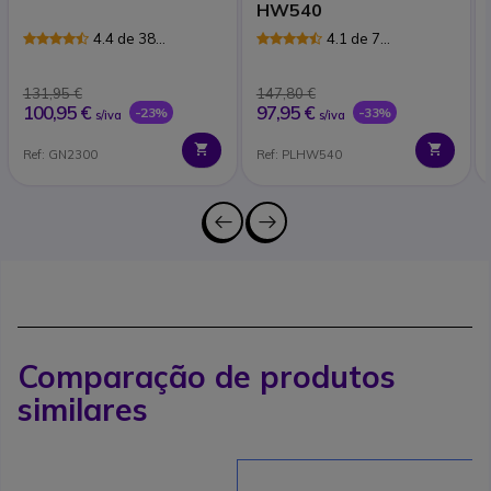
HW540
4.4 de 38
4.1 de 7
Avaliações
Avaliações
131,95 €
147,80 €
100,95 €
97,95 €
-23%
-33%
s/iva
s/iva
Ref: GN2300
Ref: PLHW540
Comparação de produtos
similares