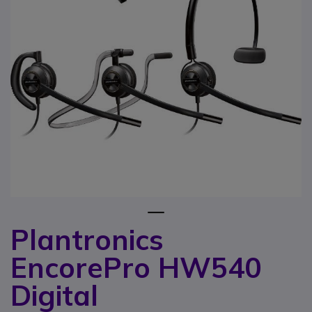
1
Plantronics
Saltar para o início da Galeria de imagens
EncorePro HW540
Digital