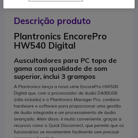
Descrição produto
Plantronics EncorePro
HW540 Digital
Auscultadores para PC topo de
gama com qualidade de som
superior, inclui 3 grampos
A Plantronics lança a nova série EncorePro HW500
Digital que, com o processador de áudio DA90USB
(não incluído) e o Plantronics Manager Pro, combina
hardware e software para proporcionar uma gestão
de áudio integrada e um processamento de áudio
avançado. Além disso, é muito conveniente, graças a
recursos como o Quick Disconnect, que permite que os
funcionários se movimentem facilmente sem precisar