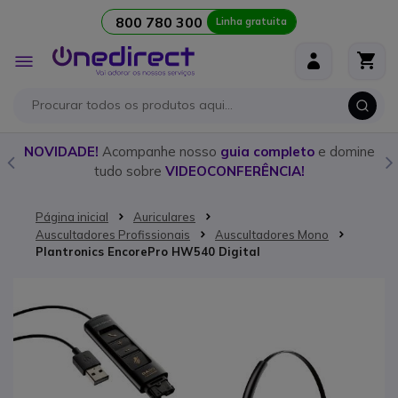
800 780 300
Linha gratuita
Ir para o Conteúdo
Alternar
Nav
o
NOVIDADE!
Acompanhe nosso
guia completo
e domine
tudo sobre
VIDEOCONFERÊNCIA!
Página inicial
Auriculares
Auscultadores Profissionais
Auscultadores Mono
Plantronics EncorePro HW540 Digital
Saltar para o final da Galeria de imagens