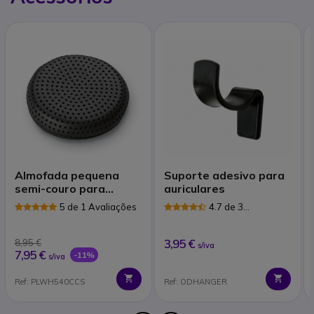
Almofada pequena
Suporte adesivo para
semi-couro para
auriculares
Plantronics
5 de 1 Avaliações
4.7 de 3
HW540/530
Avaliações
3,95 €
8,95 €
s/iva
7,95 €
-11%
s/iva
Ref: PLWH540CCS
Ref: ODHANGER