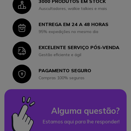
3000 PRODUTOS EM STOCK
Icon
Auscultadores, walkie talkies e mais
ENTREGA EM 24 A 48 HORAS
Icon
95% expedições no mesmo dia
EXCELENTE SERVIÇO PÓS-VENDA
Icon
Gestão eficiente e ágil
PAGAMENTO SEGURO
Icon
Compras 100% seguras
Alguma questão?
Estamos aqui para lhe responder!