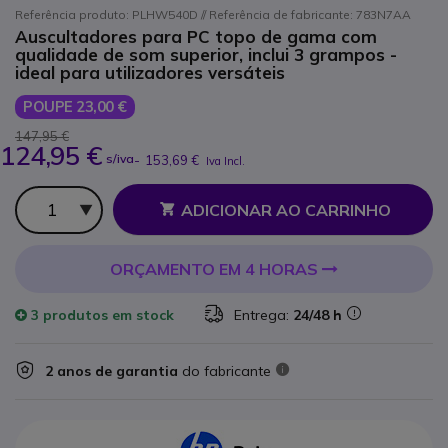
Referência produto: PLHW540D // Referência de fabricante: 783N7AA
Auscultadores para PC topo de gama com
qualidade de som superior, inclui 3 grampos -
ideal para utilizadores versáteis
POUPE 23,00 €
147,95 €
124,95 €
s/iva
-
153,69 €
Iva Incl.
Qtd
ADICIONAR AO CARRINHO
ORÇAMENTO EM 4 HORAS
3 produtos
em stock
Entrega:
24/48 h
2 anos de garantia
do fabricante