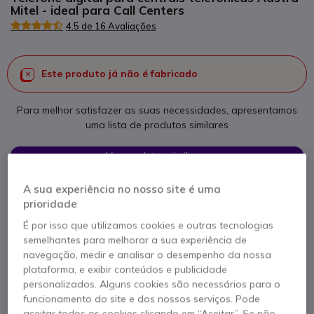
Mitel - ideal para Call Centers
4.5 de 16 Avaliações
Este produto já não é fabricado
Para melhor satisfazer as suas necessidades, apresentamos
uma lista de produtos similares
Ver produtos similares
A sua experiência no nosso site é uma
prioridade
Contacte os nossos peritos -
Linha gratuita
É por isso que utilizamos cookies e outras tecnologias
800 780 300
F.A.Q
Live Chat
semelhantes para melhorar a sua experiência de
navegação, medir e analisar o desempenho da nossa
plataforma, e exibir conteúdos e publicidade
personalizados. Alguns cookies são necessários para o
funcionamento do site e dos nossos serviços. Pode
aceitar todos os cookies clicando em “Aceitar”. Se não