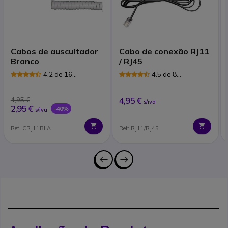
Cabos de auscultador
Cabo de conexão RJ11
Branco
/ RJ45
4.2 de 16
4.5 de 8
Avaliações
Avaliações
4,95 €
4,95 €
s/iva
2,95 €
-40%
s/iva
Ref: CRJ11BLA
Ref: RJ11/RJ45