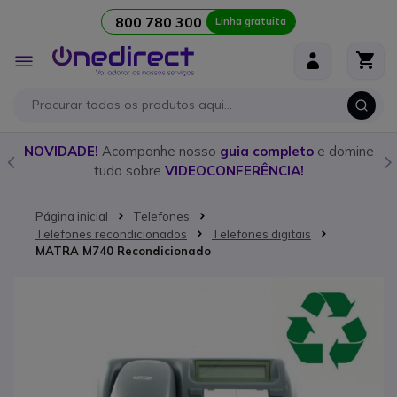
800 780 300
Linha gratuita
Ir para o Conteúdo
Alternar
Nav
o
NOVIDADE!
Acompanhe nosso
guia completo
e domine
tudo sobre
VIDEOCONFERÊNCIA!
Página inicial
Telefones
Telefones recondicionados
Telefones digitais
MATRA M740 Recondicionado
Saltar para o final da Galeria de imagens