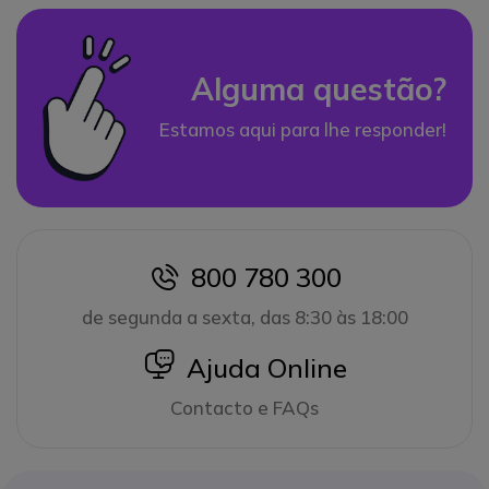
Alguma questão?
Estamos aqui para lhe responder!
800 780 300
icon
de segunda a sexta, das 8:30 às 18:00
icon
Ajuda Online
Contacto e FAQs