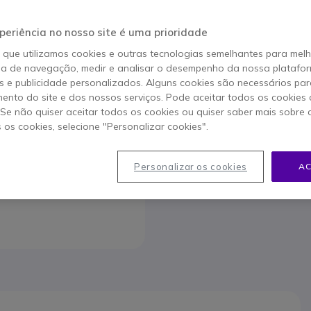
Para melhor satisfazer as su
periência no nosso site é uma prioridade
o que utilizamos cookies e outras tecnologias semelhantes para mel
ia de navegação, medir e analisar o desempenho da nossa plataform
 e publicidade personalizados. Alguns cookies são necessários par
ento do site e dos nossos serviços. Pode aceitar todos os cookies 
Contact
. Se não quiser aceitar todos os cookies ou quiser saber mais sobre
s os cookies, selecione "Personalizar cookies".
80
Personalizar os cookies
AC