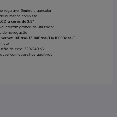
e regulável (timbre e auricular)
do numérico completo
LCD a cores de 3,5"
iva interfaz gráfica de utilizador
s de navegação
Ethernet 10Base-T/100Base-TX/1000Base-T
 mute
ução de ecrã: 320x240 píx.
tível com aparelhos auditivos