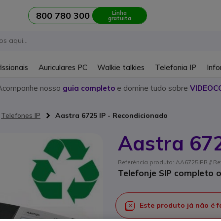
Linha
800 780 300
gratuita
issionais
Auriculares PC
Walkie talkies
Telefonia IP
Info
Acompanhe nosso
guia completo
e domine tudo sobre
VIDEOC
Telefones IP
Aastra 6725 IP - Recondicionado
Aastra 672
Referência produto: AA6725IPR // R
Telefonje SIP completo 
Este produto já não é 