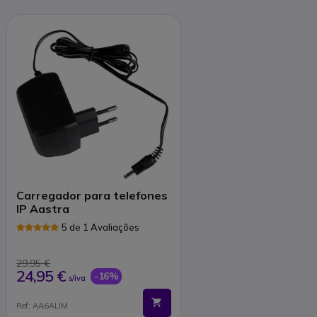
Carregador para telefones
IP Aastra
5 de 1 Avaliações
29,95 €
24,95 €
-16%
s/iva
Ref: AA6ALIM