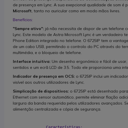
de presença em Lync. A sua exepcional qualidade de som é 
Microsoft
, tanto no auricular como em modo mãos livres.
Benefícios:
"Sempre ativo":
já não necessita de dispor de um telefone c
Lync. Este modelo de Astra Microsoft Lync é um verdadeiro te
Phone Edition integrado no telefone. O 6725IP tem a vantag
de um cabo USB, permitindo o controlo do PC através do term
multimédia, e o bloqueio de telefone.
Interface intuitiva:
Um desenho ergonómico e fácil de usar,
sentidos e um ecrã LCD de 3.5. Todo ele proporciona uma inter
Indicador de presença em OCS:
o 6725IP inclui um indicad
visível aos outros utilizadores de Lync.
Simplicação de dispositivos:
o 6725IP está desenhado para 
Ethernet com sensor automático, permite eliminar fiação adic
largura da banda requerida pelos utilizadores avançados. S
alimentção centralizada e cópia de segurança.
Características: