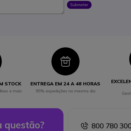
Submeter
con
Icon
EXCELE
EM STOCK
ENTREGA EM 24 A 48 HORAS
lkies e mais
95% expedições no mesmo dia
Gest
 questão?
800 780 30
icon