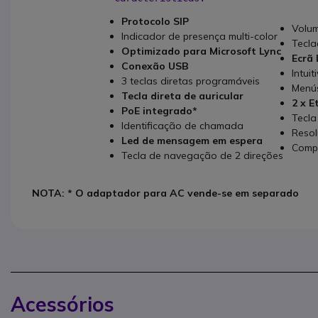
Protocolo SIP
Volum
Indicador de presença multi-color
Tecla
Optimizado para Microsoft Lync
Ecrã 
Conexão USB
Intuit
3 teclas diretas programáveis
Menú
Tecla direta de auricular
2 x 
PoE integrado*
Tecla
Identificação de chamada
Resol
Led de mensagem em espera
Compa
Tecla de navegação de 2 direções
NOTA:
* O adaptador para AC vende-se em separado
Acessórios