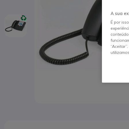
A sua ex
É por iss
experiênc
conteúdos
funcionam
“Aceitar”
utilizamo
Saltar para o início da Galeria de imagens