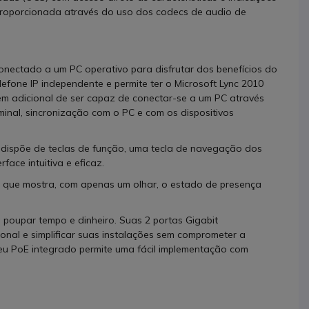
proporcionada através do uso dos codecs de audio de
onectado a um PC operativo para disfrutar dos benefícios do
lefone IP independente e permite ter o Microsoft Lync 2010
em adicional de ser capaz de conectar-se a um PC através
inal, sincronização com o PC e com os dispositivos
 dispõe de teclas de função, uma tecla de navegação dos
face intuitiva e eficaz.
or que mostra, com apenas um olhar, o estado de presença
poupar tempo e dinheiro. Suas 2 portas Gigabit
ional e simplificar suas instalações sem comprometer a
eu PoE integrado permite uma fácil implementação com