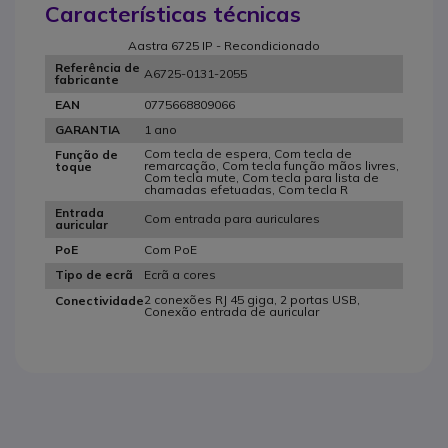
Características técnicas
Aastra 6725 IP - Recondicionado
Referência de
A6725-0131-2055
fabricante
0775668809066
EAN
1 ano
GARANTIA
Com tecla de espera, Com tecla de
Função de
remarcação, Com tecla função mãos livres,
toque
Com tecla mute, Com tecla para lista de
chamadas efetuadas, Com tecla R
Entrada
Com entrada para auriculares
auricular
Com PoE
PoE
Ecrã a cores
Tipo de ecrã
2 conexões RJ 45 giga, 2 portas USB,
Conectividade
Conexão entrada de auricular