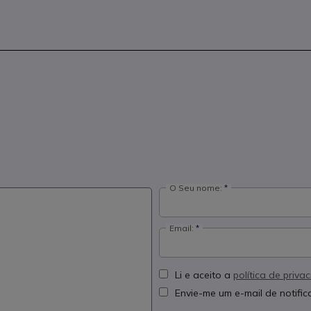
O Seu nome:
Email:
Li e aceito a
política de priva
Envie-me um e-mail de notifi