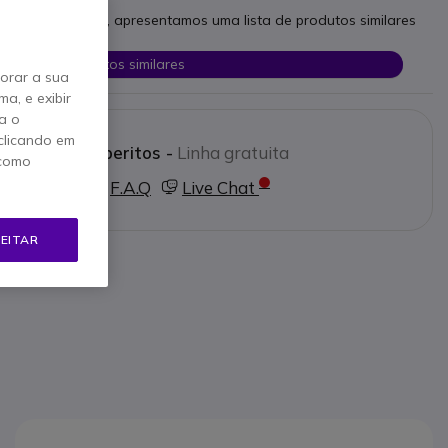
as necessidades, apresentamos uma lista de produtos similares
Ver produtos similares
horar a sua
a, e exibir
a o
clicando em
e os nossos peritos -
Linha gratuita
 como
0 780 300
F.A.Q
Live Chat
EITAR