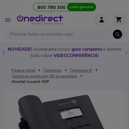
800 780 300
Linha gratuita
Ir para o Conteúdo
Alternar
Nav
o
NOVIDADE!
Acompanhe nosso
guia completo
e domine
tudo sobre
VIDEOCONFERÊNCIA!
Página inicial
Telefones
Telefones IP
Telefones protocolo SIP proprietário
Alcatel-Lucent H2P
Saltar para o final da Galeria de imagens