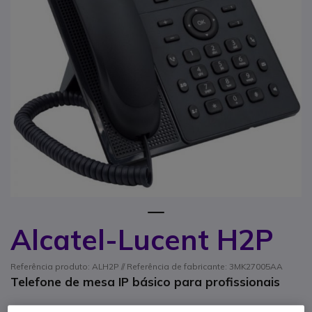
1
Alcatel-Lucent H2P
Saltar para o início da Galeria de imagens
Referência produto: ALH2P // Referência de fabricante: 3MK27005AA
Telefone de mesa IP básico para profissionais