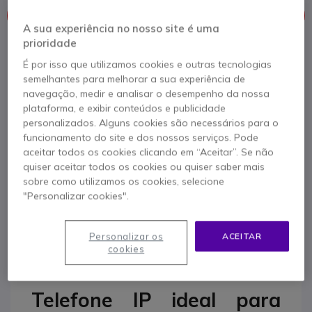
Este produto já não é fabricado
A sua experiência no nosso site é uma
prioridade
Para melhor satisfazer as suas necessidades, apresentamos
É por isso que utilizamos cookies e outras tecnologias
uma lista de produtos similares
semelhantes para melhorar a sua experiência de
navegação, medir e analisar o desempenho da nossa
Ver produtos similares
plataforma, e exibir conteúdos e publicidade
personalizados. Alguns cookies são necessários para o
funcionamento do site e dos nossos serviços. Pode
Contacte os nossos peritos -
Linha gratuita
aceitar todos os cookies clicando em “Aceitar”. Se não
quiser aceitar todos os cookies ou quiser saber mais
800 780 300
F.A.Q
Live Chat
sobre como utilizamos os cookies, selecione
"Personalizar cookies".
Personalizar os
ACEITAR
cookies
Descrição produto
Telefone IP ideal para