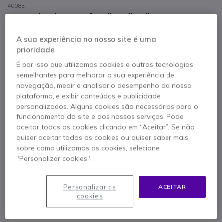
4008E
Poste simples com função mãos livres
5 de 1 Avaliações
A sua experiência no nosso site é uma
prioridade
Este produto já não é fabricado
É por isso que utilizamos cookies e outras tecnologias
semelhantes para melhorar a sua experiência de
navegação, medir e analisar o desempenho da nossa
Para melhor satisfazer as suas necessidades, apresentamos
plataforma, e exibir conteúdos e publicidade
uma lista de produtos similares
personalizados. Alguns cookies são necessários para o
funcionamento do site e dos nossos serviços. Pode
Ver produtos similares
aceitar todos os cookies clicando em “Aceitar”. Se não
quiser aceitar todos os cookies ou quiser saber mais
sobre como utilizamos os cookies, selecione
Contacte os nossos peritos -
Linha gratuita
"Personalizar cookies".
800 780 300
F.A.Q
Live Chat
Personalizar os
ACEITAR
cookies