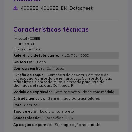
4008EE_4018EE_EN_Datasheet
Características técnicas
Alcatel 4008EE
IP TOUCH
Recondicionado
ALCATEL 4008E
1 ano
Com cabo
Com tecla de espera, Com tecla de
navegação, Com tecla de remarcação, Com tecla função
mãos livres, Com tecla mute, Com tecla para lista de
chamadas efetuadas, Com tecla R
Sem compatibilidade com módulo
Sem entrada para auriculares
Com PoE
Ecrã branco e preto
2 conexões RJ 45
Sem aplicação na parede