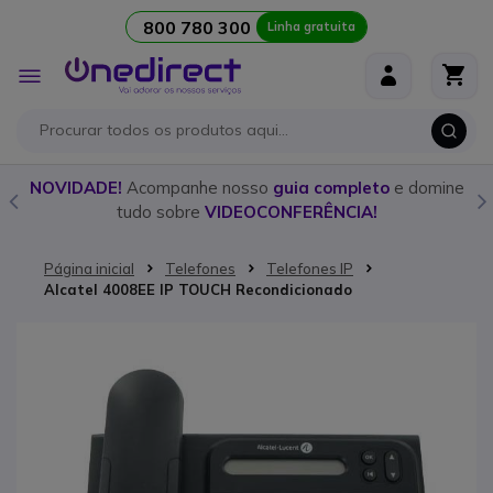
800 780 300
Linha gratuita
Ir para o Conteúdo
Alternar
Nav
o
NOVIDADE!
Acompanhe nosso
guia completo
e domine
tudo sobre
VIDEOCONFERÊNCIA!
Página inicial
Telefones
Telefones IP
Alcatel 4008EE IP TOUCH Recondicionado
Saltar para o final da Galeria de imagens