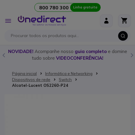
800 780 300
Linha gratuita
Ir para o Conteúdo
Alternar
Nav
o
NOVIDADE!
Acompanhe nosso
guia completo
e domine
tudo sobre
VIDEOCONFERÊNCIA!
Página inicial
Informática e Networking
Dispositivos de rede
Switch
Alcatel-Lucent OS2260-P24
Saltar para o final da Galeria de imagens