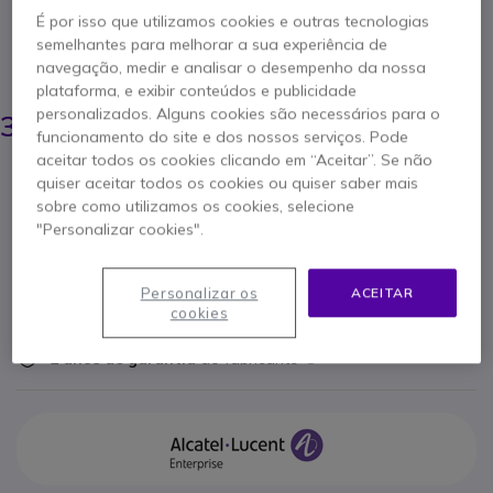
A solução de roteamento segura e acessível
É por isso que utilizamos cookies e outras tecnologias
para redes corporativas.
semelhantes para melhorar a sua experiência de
navegação, medir e analisar o desempenho da nossa
POUPE 438,00 €
plataforma, e exibir conteúdos e publicidade
837,95 €
personalizados. Alguns cookies são necessários para o
399,95 €
s/iva
-
491,94 €
Iva Incl.
funcionamento do site e dos nossos serviços. Pode
aceitar todos os cookies clicando em “Aceitar”. Se não
Qtd
quiser aceitar todos os cookies ou quiser saber mais
ADICIONAR AO CARRINHO
sobre como utilizamos os cookies, selecione
"Personalizar cookies".
ORÇAMENTO EM 4 HORAS
Personalizar os
ACEITAR
Esgotado
cookies
2 anos de garantia
do fabricante