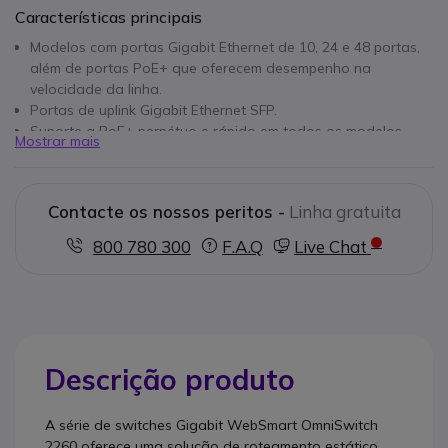
Características principais
Modelos com portas Gigabit Ethernet de 10, 24 e 48 portas,
além de portas PoE+ que oferecem desempenho na
velocidade da linha.
Portas de uplink Gigabit Ethernet SFP.
Suporte a PoE+ perpétuo e rápido em todos os modelos
Mostrar mais
PoE.
Contacte os nossos peritos -
Linha gratuita
800 780 300
F.A.Q
Live Chat
Descrição produto
A série de switches Gigabit WebSmart OmniSwitch
2260 oferece uma solução de roteamento estático