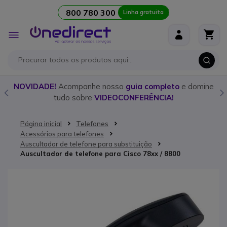
800 780 300
Linha gratuita
Ir para o Conteúdo
Alternar
Nav
o
NOVIDADE!
Acompanhe nosso
guia completo
e domine
tudo sobre
VIDEOCONFERÊNCIA!
Página inicial
Telefones
Acessórios para telefones
Auscultador de telefone para substituição
Auscultador de telefone para Cisco 78xx / 8800
Saltar para o final da Galeria de imagens