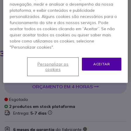
navegação, medir e analisar o desempenho da nossa
plataforma, e exibir conteúdos e publicidade
Referência produto: CICOMB // Referência de fabricante: CP-DX-HS=
Auscultador de substituição para telefone Cisco
personalizados. Alguns cookies são necessários para o
78xx / 8800
funcionamento do site e dos nossos serviços. Pode
5 de 1 Avaliações
aceitar todos os cookies clicando em “Aceitar”. Se não
quiser aceitar todos os cookies ou quiser saber mais
POUPE 30,00 €
sobre como utilizamos os cookies, selecione
"Personalizar cookies".
69,95 €
39,95 €
s/iva
-
49,14 €
Iva Incl.
Personalizar os
ACEITAR
Qtd
ADICIONAR AO CARRINHO
cookies
ORÇAMENTO EM 4 HORAS
Esgotado
2 produtos em stock plataforma
Entrega:
5-7 dias
6 meses de garantia
do fabricante