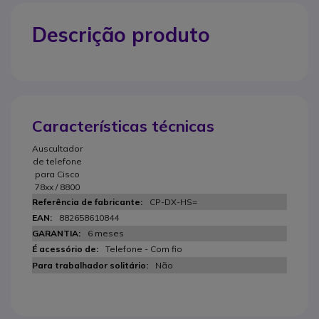
Descrição produto
Características técnicas
Auscultador
de telefone
para Cisco
78xx / 8800
CP-DX-HS=
882658610844
6 meses
Telefone - Com fio
Não