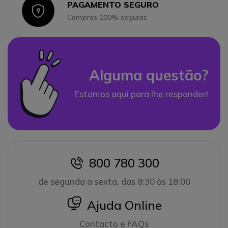
PAGAMENTO SEGURO
Icon
Compras 100% seguras
Alguma questão?
Estamos aqui para lhe responder!
800 780 300
icon
de segunda a sexta, das 8:30 às 18:00
icon
Ajuda Online
Contacto e FAQs