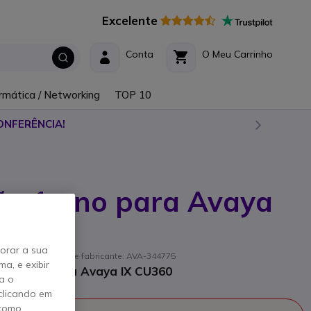
Excelente
Conta
O Meu Carrinho
rmática / Networking
TOP 10
ONFERÊNCIA!
o 1 ano para Avaya
horar a sua
T1 // Referência de fabricante: AVA-344775
a, e exibir
nutenção para Avaya IX CU360
a o
clicando em
 como