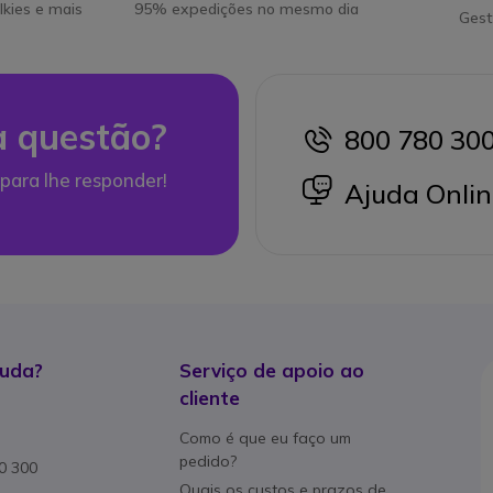
lkies e mais
95% expedições no mesmo dia
Gest
 questão?
800 780 30
icon
para lhe responder!
icon
Ajuda Onlin
juda?
Serviço de apoio ao
cliente
Como é que eu faço um
pedido?
80 300
Quais os custos e prazos de