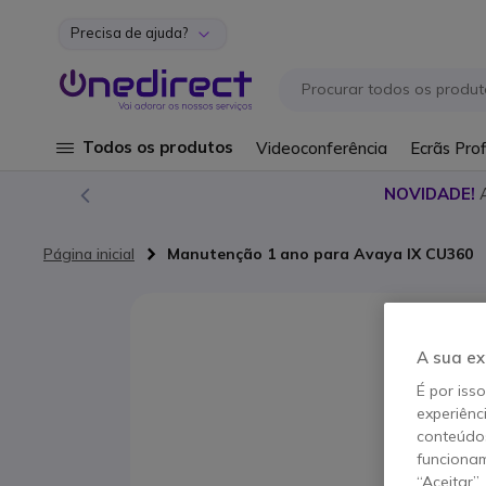
Precisa de ajuda?
Ir para o Conteúdo
Todos os produtos
Videoconferência
Ecrãs Prof
NOVIDADE!
Página inicial
Manutenção 1 ano para Avaya IX CU360
Saltar para o final da Galeria de imagens
A sua ex
É por iss
experiênc
conteúdos
funcionam
“Aceitar”