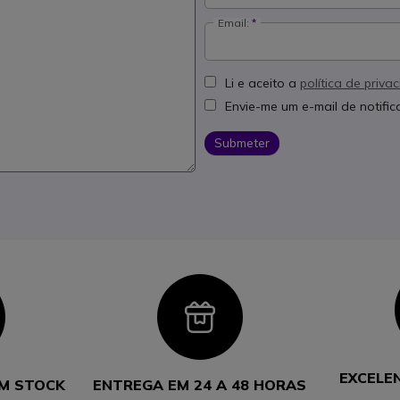
Email:
Li e aceito a
política de priva
Envie-me um e-mail de notifi
Submeter
con
Icon
EXCELE
EM STOCK
ENTREGA EM 24 A 48 HORAS