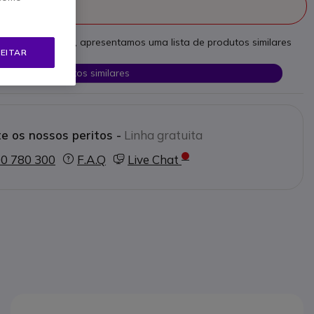
fabricado
as necessidades, apresentamos uma lista de produtos similares
EITAR
Ver produtos similares
e os nossos peritos -
Linha gratuita
0 780 300
F.A.Q
Live Chat