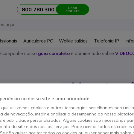
Linha
800 780 300
gratuita
issionais
Auriculares PC
Walkie talkies
Telefonia IP
Info
Acompanhe nosso
guia completo
e domine tudo sobre
VIDEOC
Manutençã
IX CU360
periência no nosso site é uma prioridade
o que utilizamos cookies e outras tecnologias semelhantes para mel
Referência produto: AVCU360SAMAIN
ia de navegação, medir e analisar o desempenho da nossa plataform
1 ano de serviço de ma
 e publicidade personalizados. Alguns cookies são necessários par
ento do site e dos nossos serviços. Pode aceitar todos os cookies 
. Se não quiser aceitar todos os cookies ou quiser saber mais sobre