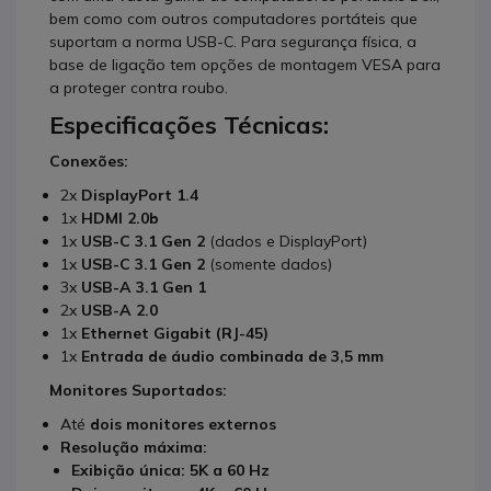
bem como com outros computadores portáteis que
suportam a norma USB-C. Para segurança física, a
base de ligação tem opções de montagem VESA para
a proteger contra roubo.
Especificações Técnicas:
Conexões:
2x
DisplayPort 1.4
1x
HDMI 2.0b
1x
USB-C 3.1 Gen 2
(dados e DisplayPort)
1x
USB-C 3.1 Gen 2
(somente dados)
3x
USB-A 3.1 Gen 1
2x
USB-A 2.0
1x
Ethernet Gigabit (RJ-45)
1x
Entrada de áudio combinada de 3,5 mm
Monitores Suportados:
Até
dois monitores externos
Resolução máxima:
Exibição única:
5K a 60 Hz