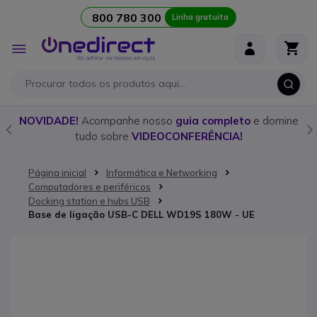
800 780 300
Linha gratuita
Ir para o Conteúdo
Alternar
Nav
o
NOVIDADE!
Acompanhe nosso
guia completo
e domine
tudo sobre
VIDEOCONFERÊNCIA!
Página inicial
Informática e Networking
Computadores e periféricos
Docking station e hubs USB
Base de ligação USB-C DELL WD19S 180W - UE
Saltar para o final da Galeria de imagens