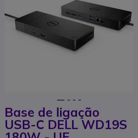
1
2
3
4
Base de ligação
Saltar para o início da Galeria de imagens
USB-C DELL WD19S
180W - UE