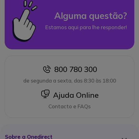
Alguma questão?
Estamos aqui para lhe responder!
800 780 300
icon
de segunda a sexta, das 8:30 às 18:00
icon
Ajuda Online
Contacto e FAQs
Sobre a Onedirect