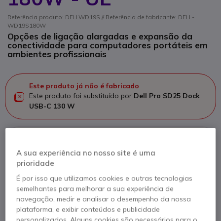
Referência produto: DELLWD19S // Referência de fabricante: DELL-
WD19S180W
Opções de ligação alargadas e expansão da
conectividade para computadores portáteis em
ambientes profissionais
Este produto já não é fabricado
Este produto foi substituído por
Dell Pro SD25 Dock
USB-C 130 W
Dell Pro SD25 Dock USB-C 130 W
A sua experiência no nosso site é uma
prioridade
219,95 €
s/iva
É por isso que utilizamos cookies e outras tecnologias
Ver produto alternativo
semelhantes para melhorar a sua experiência de
navegação, medir e analisar o desempenho da nossa
plataforma, e exibir conteúdos e publicidade
personalizados. Alguns cookies são necessários para o