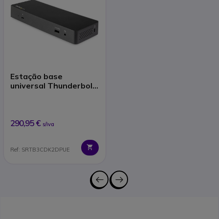
Estação base
universal Thunderbolt
3 ou USB-C
290,95 €
s/iva
Ref: SRTB3CDK2DPUE