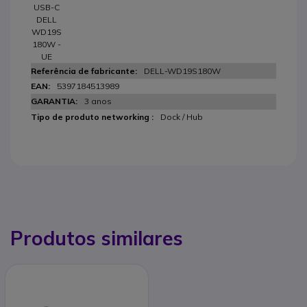
USB-C
DELL
WD19S
180W -
UE
DELL-WD19S180W
5397184513989
3 anos
Dock / Hub
Produtos similares