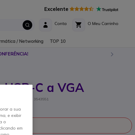
Excelente
Conta
O Meu Carrinho
rmática / Networking
TOP 10
ONFERÊNCIA!
r USB-C a VGA
ência de fabricante: 3543551
horar a sua
a, e exibir
a o
fabricado
clicando em
 como