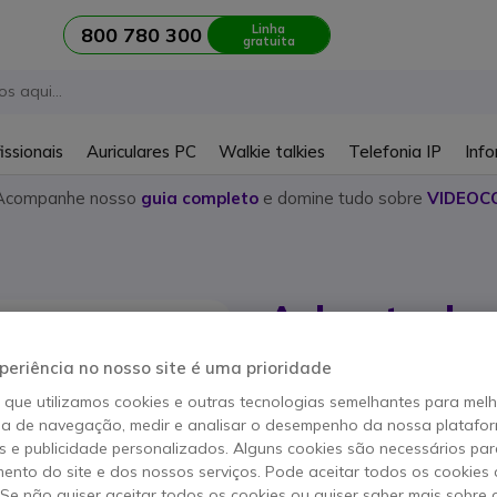
Linha
800 780 300
gratuita
issionais
Auriculares PC
Walkie talkies
Telefonia IP
Info
Acompanhe nosso
guia completo
e domine tudo sobre
VIDEOC
Adaptado
Referência produto: BELVGA // Refer
periência no nosso site é uma prioridade
Adaptador USB - VGA
o que utilizamos cookies e outras tecnologias semelhantes para mel
ia de navegação, medir e analisar o desempenho da nossa plataform
 e publicidade personalizados. Alguns cookies são necessários par
Este produto já não é 
ento do site e dos nossos serviços. Pode aceitar todos os cookies 
. Se não quiser aceitar todos os cookies ou quiser saber mais sobre