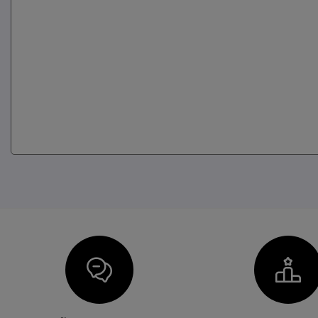
Icon
I