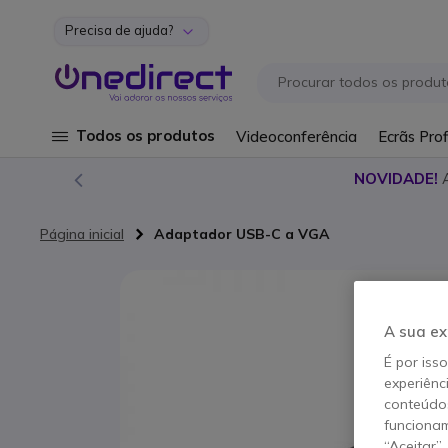
Precisa de ajuda?
Ir para o Conteúdo
Todos os produtos
Videoconferência
Ecrãs Prof
NOVIDADE!
Página inicial
Adaptador USB-C a VGA
Saltar para o final da Galeria de imagens
A sua ex
É por iss
experiênc
conteúdos
funcionam
“Aceitar”