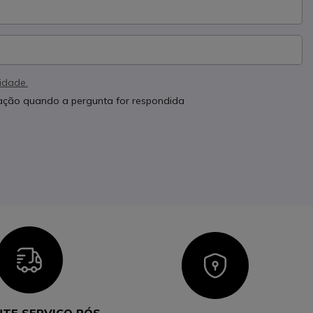
cidade.
cação quando a pergunta for respondida
Icon
Icon