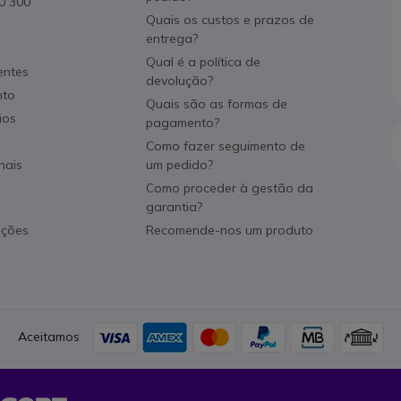
80 300
Quais os custos e prazos de
entrega?
Qual é a política de
entes
devolução?
nto
Quais são as formas de
ios
pagamento?
Como fazer seguimento de
nais
um pedido?
Como proceder à gestão da
garantia?
ações
Recomende-nos um produto
Aceitamos