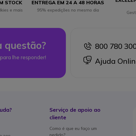
EXCELE
EM STOCK
ENTREGA EM 24 A 48 HORAS
lkies e mais
95% expedições no mesmo dia
Gest
 questão?
800 780 30
icon
para lhe responder!
icon
Ajuda Onlin
juda?
Serviço de apoio ao
cliente
Como é que eu faço um
pedido?