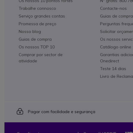
Os nossos 10 pontos fortes
N° grátis: 800 7
Trabalhe connosco
Contacte-nos
Serviço grandes contas
Guias de compra
Promessa de preço
Perguntas frequ
Nosso blog
Solicitar orçame
Guias de compra
Os nossos servic
Os nossos TOP 10
Catálogo online
Comprar por sector de
Garantias adicio
atividade
Onedirect
Teste 14 dias
Livro de Reclam
Icon
Pagar com facilidade e segurança