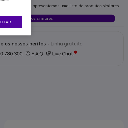
as necessidades, apresentamos uma lista de produtos similares
Ver produtos similares
EITAR
e os nossos peritos -
Linha gratuita
0 780 300
F.A.Q
Live Chat