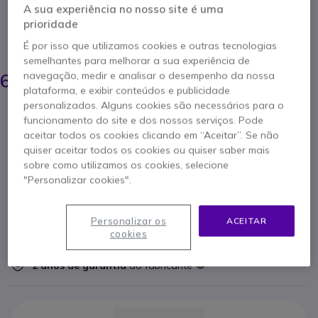
com uma escolha de quatro posições consoante
A sua experiência no nosso site é uma
a utilização
prioridade
POUPE 70,00 €
É por isso que utilizamos cookies e outras tecnologias
semelhantes para melhorar a sua experiência de
769,95 €
699,95 €
navegação, medir e analisar o desempenho da nossa
s/iva
-
860,94 €
Iva Incl.
plataforma, e exibir conteúdos e publicidade
personalizados. Alguns cookies são necessários para o
Qtd
ADICIONAR AO CARRINHO
funcionamento do site e dos nossos serviços. Pode
aceitar todos os cookies clicando em “Aceitar”. Se não
quiser aceitar todos os cookies ou quiser saber mais
ORÇAMENTO EM 4 HORAS
sobre como utilizamos os cookies, selecione
"Personalizar cookies".
Esgotado
63 produtos em stock plataforma
Personalizar os
ACEITAR
Entrega:
5-7 dias
cookies
2 anos de garantia
do fabricante