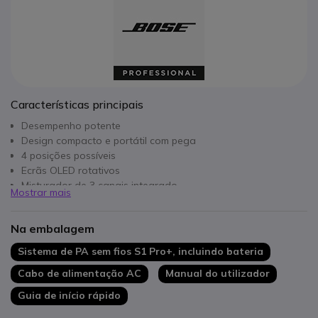
Características principais
Desempenho potente
Design compacto e portátil com pega
4 posições possíveis
Ecrãs OLED rotativos
Misturador de 3 canais integrado
Mostrar mais
Autonomia até 11h
Conectividade Bluetooth 5.0
Na embalagem
Controlo com a aplicação Bose Music
Acessórios sem fios opcionais
Sistema de PA sem fios S1 Pro+, incluindo bateria
Cabo de alimentação AC
Manual do utilizador
Guia de início rápido