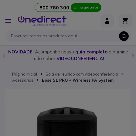
800 780 300
Linha gratuita
Ir para o Conteúdo
Alternar
Nav
o
NOVIDADE!
Acompanhe nosso
guia completo
e domine
tudo sobre
VIDEOCONFERÊNCIA!
Página inicial
Sala de reunião com videoconferência
Acessórios
Bose S1 PRO + Wireless PA System
Saltar para o final da Galeria de imagens