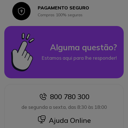
PAGAMENTO SEGURO
Icon
Compras 100% seguras
Alguma questão?
Estamos aqui para lhe responder!
800 780 300
icon
de segunda a sexta, das 8:30 às 18:00
icon
Ajuda Online