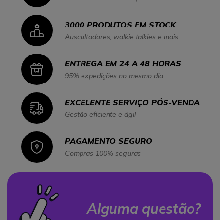
3000 PRODUTOS EM STOCK
Icon
Auscultadores, walkie talkies e mais
ENTREGA EM 24 A 48 HORAS
Icon
95% expedições no mesmo dia
EXCELENTE SERVIÇO PÓS-VENDA
Icon
Gestão eficiente e ágil
PAGAMENTO SEGURO
Icon
Compras 100% seguras
Alguma questão?