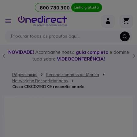
800 780 300
Linha gratuita
Ir para o Conteúdo
Alternar
Nav
o
NOVIDADE!
Acompanhe nosso
guia completo
e domine
tudo sobre
VIDEOCONFERÊNCIA!
Página inicial
Recondicionados de fábrica
Networking Recondicionados
Cisco CISCO2901K9 recondicionado
Saltar para o final da Galeria de imagens