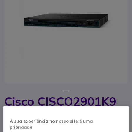
1
Cisco CISCO2901K9
Saltar para o início da Galeria de imagens
recondicionado
A sua experiência no nosso site é uma
Referência produto: CICISCO2901R // Referência de fabricante:
prioridade
CISCO2901K9