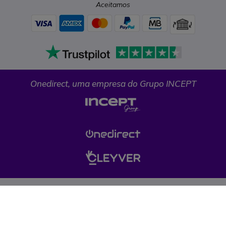
Aceitamos
Onedirect, uma empresa do Grupo INCEPT
Condições gerais de venda
Proteção de dados
Cookies