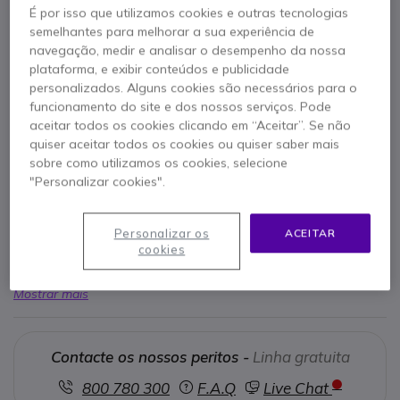
É por isso que utilizamos cookies e outras tecnologias
RECONDICIONADO
semelhantes para melhorar a sua experiência de
74,95 €
s/iva
navegação, medir e analisar o desempenho da nossa
92,19 €
Iva Incl.
plataforma, e exibir conteúdos e publicidade
personalizados. Alguns cookies são necessários para o
funcionamento do site e dos nossos serviços. Pode
aceitar todos os cookies clicando em “Aceitar”. Se não
quiser aceitar todos os cookies ou quiser saber mais
sobre como utilizamos os cookies, selecione
"Personalizar cookies".
Características principais
1U para montagem do rack.
Ethernet Interfaces 10/100/1000 integrado.
Personalizar os
ACEITAR
cookies
Locais de extensão para serviços de DSP, EHWIC e
Aplicativo.
Mostrar mais
512 Mb de RAM (instalado)/2 GB (máx).
256 Mb de memória flash (instalada)/8 GB (máx).
Dimensões compactas: 43,9 cm x 43,8 cm x 4,5 cm.
Contacte os nossos peritos -
Linha gratuita
Confiável para pequenas empresas e escritórios remotos.
800 780 300
F.A.Q
Live Chat