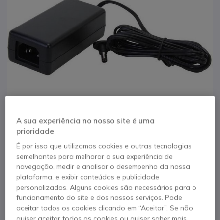
A sua experiência no nosso site é uma
prioridade
É por isso que utilizamos cookies e outras tecnologias
1
semelhantes para melhorar a sua experiência de
Alimentação
Saltar para o início da Galeria de imagens
navegação, medir e analisar o desempenho da nossa
plataforma, e exibir conteúdos e publicidade
Soundstation Cisco
personalizados. Alguns cookies são necessários para o
funcionamento do site e dos nossos serviços. Pode
aceitar todos os cookies clicando em “Aceitar”. Se não
Referência produto: CIPOWER // Referência de fabricante: CP-PWR-
CUBE-3=
quiser aceitar todos os cookies ou quiser saber mais