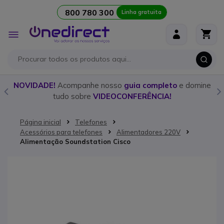
800 780 300
Linha gratuita
Ir para o Conteúdo
Alternar
Nav
o
NOVIDADE!
Acompanhe nosso
guia completo
e domine
tudo sobre
VIDEOCONFERÊNCIA!
Página inicial
Telefones
Acessórios para telefones
Alimentadores 220V
Alimentação Soundstation Cisco
Saltar para o final da Galeria de imagens