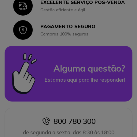
EXCELENTE SERVIÇO PÓS-VENDA
Icon
Gestão eficiente e ágil
PAGAMENTO SEGURO
Icon
Compras 100% seguras
Alguma questão?
Estamos aqui para lhe responder!
800 780 300
icon
de segunda a sexta, das 8:30 às 18:00