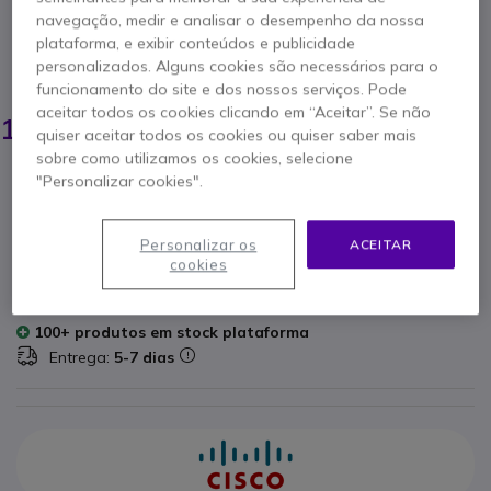
Referência produto: CICORD // Referência de fabricante: CP-PWR-CORD-
navegação, medir e analisar o desempenho da nossa
CE=
plataforma, e exibir conteúdos e publicidade
Potência e Confiabilidade em um Cabo de
personalizados. Alguns cookies são necessários para o
Energia
funcionamento do site e dos nossos serviços. Pode
12,05 €
aceitar todos os cookies clicando em “Aceitar”. Se não
11,95 €
s/iva
-
14,70 €
quiser aceitar todos os cookies ou quiser saber mais
Iva Incl.
sobre como utilizamos os cookies, selecione
Qtd
"Personalizar cookies".
ADICIONAR AO CARRINHO
Personalizar os
ACEITAR
ORÇAMENTO EM 4 HORAS
cookies
1 produtos
em stock
Entrega:
24/48 h
100+ produtos em stock plataforma
Entrega:
5-7 dias