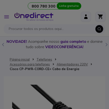
800 780 300
Linha gratuita
Ir para o Conteúdo
Alternar
Nav
o
NOVIDADE!
Acompanhe nosso
guia completo
e domine
tudo sobre
VIDEOCONFERÊNCIA!
Página inicial
Telefones
Acessórios para telefones
Alimentadores 220V
Cisco CP-PWR-CORD-CE= Cabo de Energia
Saltar para o final da Galeria de imagens