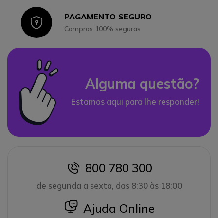
PAGAMENTO SEGURO
Icon
Compras 100% seguras
Alguma questão?
Estamos aqui para lhe responder!
800 780 300
icon
de segunda a sexta, das 8:30 às 18:00
icon
Ajuda Online