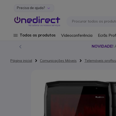
Precisa de ajuda?
Ir para o Conteúdo
Todos os produtos
Videoconferência
Ecrãs Prof
NOVIDADE!
Página inicial
Comunicações Móveis
Telemóveis profiss
Saltar para o final da Galeria de imagens