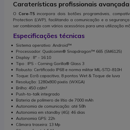
Caraterísticas profissionais avançada
O
Core-T5
incorpora dois botões programáveis, compatí
Protection (LWP), facilitando a comunicação e a seguranç
ser combinado com vários acessórios para uma utilização mão
Especificações técnicas
Sistema operativo: Android™
Processador: Qualcomm® Snapdragon™ 665 (SM6125)
Display : 8'' - 16:10
Tipo : IPS - Corning Gorilla® Glass 3
Robusto: Certificado IP68 e norma militar MIL-STD-810H
Toque: Ecrã capacitivo, 8 pontos Wet & Toque de luva
Resolução: 1280x800 pixéis (WXGA)
Brilho: 450 cd/m²
Push-to-talk integrado
Bateria de polímero de lítio de 7000 mAh
Autonomia de comunicação: até 58h
Autonomia em standby (4G): 46 dias
Autonomia GPS: 22h
Câmara traseira: 13 Mp