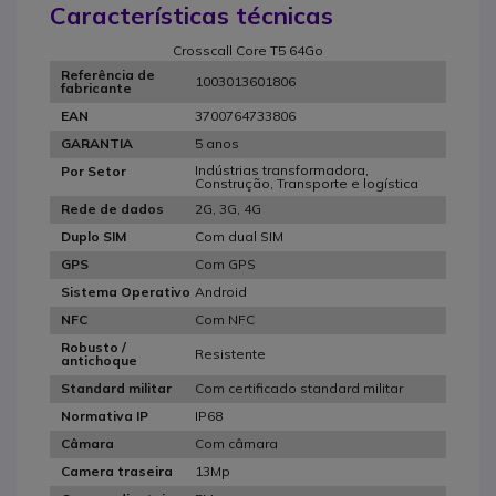
Características técnicas
Crosscall Core T5 64Go
Referência de
1003013601806
fabricante
3700764733806
EAN
5 anos
GARANTIA
Indústrias transformadora,
Por Setor
Construção, Transporte e logística
2G, 3G, 4G
Rede de dados
Com dual SIM
Duplo SIM
Com GPS
GPS
Android
Sistema Operativo
Com NFC
NFC
Robusto /
Resistente
antichoque
Com certificado standard militar
Standard militar
IP68
Normativa IP
Com câmara
Câmara
13Mp
Camera traseira