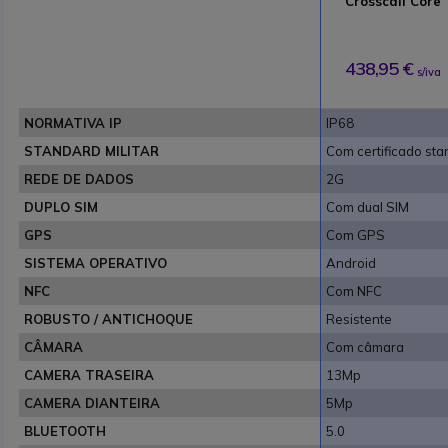
Crosscall Core
438,95 €
s/iva
NORMATIVA IP
IP68
STANDARD MILITAR
Com certificado sta
REDE DE DADOS
2G
DUPLO SIM
Com dual SIM
GPS
Com GPS
SISTEMA OPERATIVO
Android
NFC
Com NFC
ROBUSTO / ANTICHOQUE
Resistente
CÂMARA
Com câmara
CAMERA TRASEIRA
13Mp
CAMERA DIANTEIRA
5Mp
BLUETOOTH
5.0