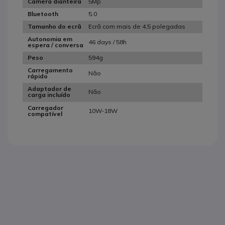
5Mp
Camera dianteira
5.0
Bluetooth
Ecrã com mais de 4,5 polegadas
Tamanho do ecrã
Autonomia em
46 days / 58h
espera / conversa
594g
Peso
Carregamento
Não
rápido
Adaptador de
Não
carga incluído
Carregador
10W-18W
compatível