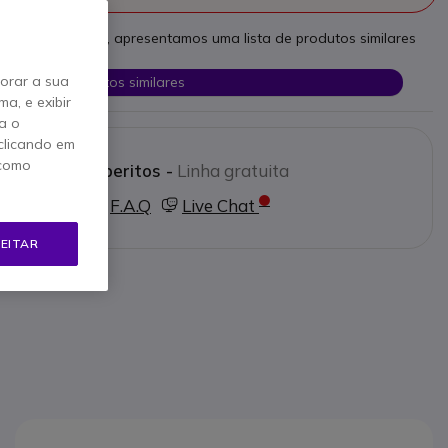
as necessidades, apresentamos uma lista de produtos similares
horar a sua
Ver produtos similares
a, e exibir
a o
clicando em
 como
e os nossos peritos -
Linha gratuita
0 780 300
F.A.Q
Live Chat
EITAR