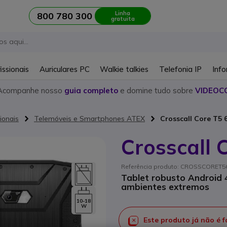
Linha
800 780 300
gratuita
issionais
Auriculares PC
Walkie talkies
Telefonia IP
Info
Acompanhe nosso
guia completo
e domine tudo sobre
VIDEOC
ionais
Telemóveis e Smartphones ATEX
Crosscall Core T5
Crosscall 
Referência produto: CROSSCORET564
Tablet robusto Android 4
ambientes extremos
10-18
W
Este produto já não é 