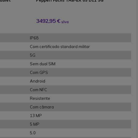
ablet
Pepperl Fuchs TAB-EX 05 DZ1 5G
3492,95 €
s/iva
IP68
Com certificado standard militar
5G
Sem dual SIM
Com GPS
Android
Com NFC
Resistente
Com câmara
13 MP
5 MP
5.0