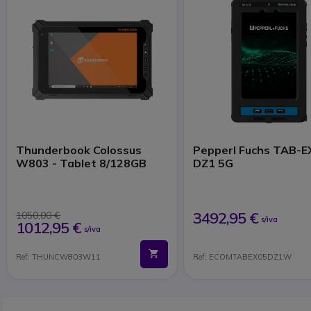
Thunderbook Colossus
Pepperl Fuchs TAB-E
W803 - Tablet 8/128GB
DZ1 5G
3492,95 €
1050,00 €
s/iva
1012,95 €
s/iva
Ref: THUNCW803W11
Ref: ECOMTABEX05DZ1W