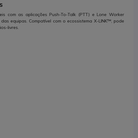
s
veis com as aplicações Push-To-Talk (PTT) e Lone Worker
a das equipas. Compatível com o ecossistema X-LINK™, pode
s-livres.