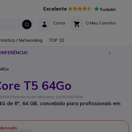
Excelente
Conta
O Meu Carrinho
rmática / Networking
TOP 10
ONFERÊNCIA!
 64Go
Core T5 64Go
OM // Referência de fabricante: 1003013601806
G de 8", 64 GB, concebido para profissionais em
fabricado