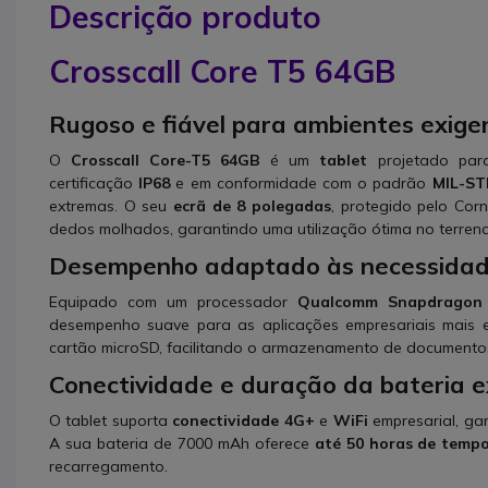
Descrição produto
Crosscall Core T5 64GB
Rugoso e fiável para ambientes exige
O
Crosscall Core-T5 64GB
é um
tablet
projetado par
certificação
IP68
e em conformidade com o padrão
MIL-ST
extremas. O seu
ecrã de 8 polegadas
, protegido pelo Corn
dedos molhados, garantindo uma utilização ótima no terreno
Desempenho adaptado às necessidade
Equipado com um processador
Qualcomm Snapdragon 
desempenho suave para as aplicações empresariais mais 
cartão microSD, facilitando o armazenamento de documento
Conectividade e duração da bateria e
O tablet suporta
conectividade 4G+
e
WiFi
empresarial, ga
A sua bateria de 7000 mAh oferece
até 50 horas de temp
recarregamento.