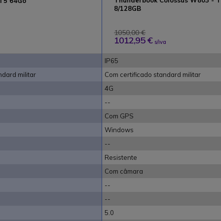
Thunderbook Colossus W803 - T
 T5 64Go
8/128GB
1050,00 €
1012,95 €
s/iva
IP65
ndard militar
Com certificado standard militar
4G
--
Com GPS
Windows
--
Resistente
Com câmara
--
--
5.0