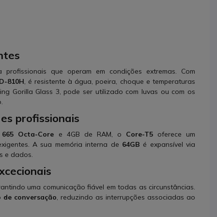
ntes
a profissionais que operam em condições extremas. Com
D-810H
, é resistente à água, poeira, choque e temperaturas
ing Gorilla Glass 3, pode ser utilizado com luvas ou com os
.
s profissionais
665 Octa-Core
e 4GB de RAM, o
Core-T5
oferece um
exigentes. A sua memória interna de
64GB
é expansível via
s e dados.
xcecionais
rantindo uma comunicação fiável em todas as circunstâncias.
o de conversação
, reduzindo as interrupções associadas ao