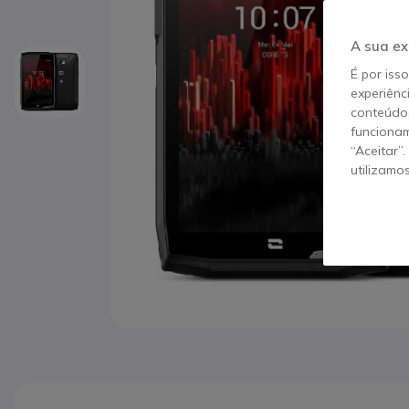
A sua ex
É por iss
experiênc
conteúdos
funcionam
“Aceitar”
utilizamo
Saltar para o início da Galeria de imagens