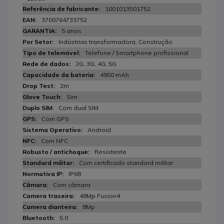
1001013501752
3700764733752
5 anos
Indústrias transformadora, Construção
Telefone / Smartphone profissional
2G, 3G, 4G, 5G
4950 mAh
2m
Sim
Com dual SIM
Com GPS
Android
Com NFC
Resistente
Com certificado standard militar
IP68
Com câmara
48Mp Fusion4
8Mp
5.0