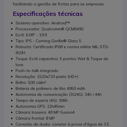
facilitando a gestão de frotas para as empresas.
Especificações técnicas
Sistema operativo: Android™
Processador: Qualcomm® QCM6490
Ecrã: 6,08'' - 19:9
Tipo: IPS - Corning Gorilla® Glass 5
Robusto: Certificado IP68 e norma militar MIL-STD-
810H
Toque: Ecrã capacitivo, 5 pontos Wet & Toque de
luva
Push-to-talk integrado
Resolução: 1520x720 pixéis (HD+)
Brilho: 500 cd/m²
Bateria de polímero de lítio 4950 mAh
Autonomia de comunicação (3G/4G): 34h / 44h
Tempo de espera (4G): 306h
Autonomia GPS: 12h45min
Câmara traseira: 48 MP Fusion4
Câmara frontal: 8 MP
Conexão de áudio: conetor à prova d'água de 3,5