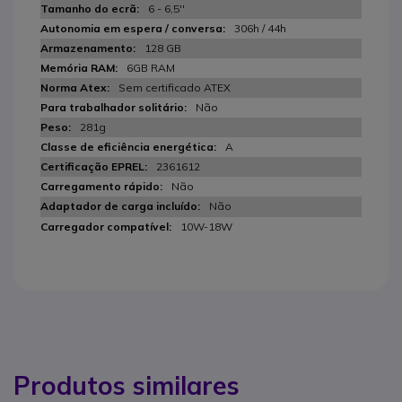
6 - 6,5''
306h / 44h
128 GB
6GB RAM
Sem certificado ATEX
Não
281g
A
2361612
Não
Não
10W-18W
Produtos similares