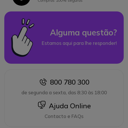
Compras 100% seguras
Alguma questão?
Estamos aqui para lhe responder!
800 780 300
icon
de segunda a sexta, das 8:30 às 18:00
icon
Ajuda Online
Contacto e FAQs