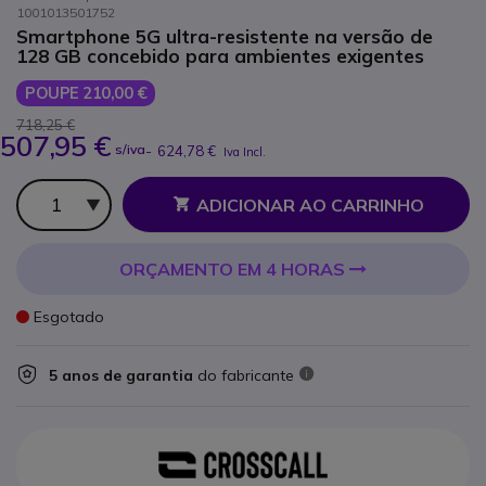
1001013501752
Smartphone 5G ultra-resistente na versão de
128 GB concebido para ambientes exigentes
POUPE 210,00 €
718,25 €
507,95 €
s/iva
-
624,78 €
Iva Incl.
Qtd
ADICIONAR AO CARRINHO
ORÇAMENTO EM 4 HORAS
Esgotado
5 anos de garantia
do fabricante