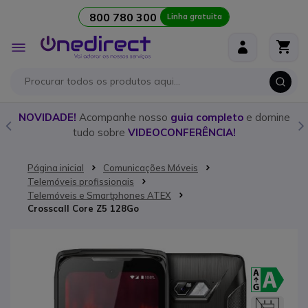
800 780 300
Linha gratuita
Ir para o Conteúdo
Alternar
Nav
o
NOVIDADE!
Acompanhe nosso
guia completo
e domine
tudo sobre
VIDEOCONFERÊNCIA!
Página inicial
Comunicações Móveis
Telemóveis profissionais
Telemóveis e Smartphones ATEX
Crosscall Core Z5 128Go
Saltar para o final da Galeria de imagens