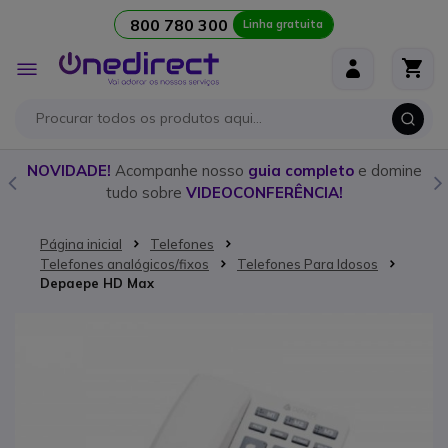
800 780 300
Linha gratuita
Ir para o Conteúdo
Alternar
Nav
o
NOVIDADE!
Acompanhe nosso
guia completo
e domine
tudo sobre
VIDEOCONFERÊNCIA!
Página inicial
Telefones
Telefones analógicos/fixos
Telefones Para Idosos
Depaepe HD Max
Saltar para o final da Galeria de imagens