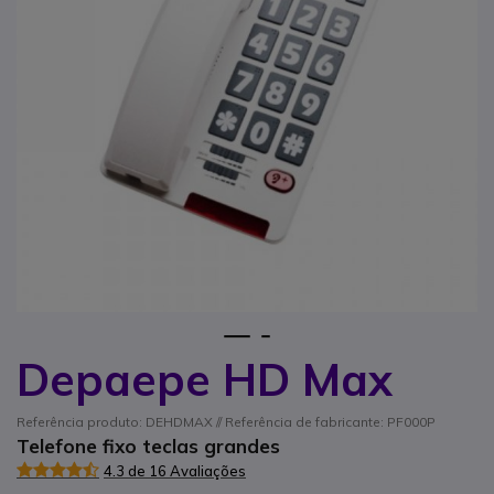
1
2
Depaepe HD Max
Saltar para o início da Galeria de imagens
Referência produto: DEHDMAX // Referência de fabricante: PF000P
Telefone fixo teclas grandes
4.3 de 16 Avaliações