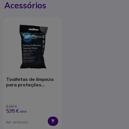
Acessórios
Toalhitas de limpeza
para proteções
auditivas
6,00 €
5,95 €
s/iva
Ref: AFHEAD2