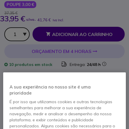
POUPE 3,00 €
37,35 €
33,95 €
s/iva
-
41,76 €
Iva Incl.
Qtd
ADICIONAR AO CARRINHO
ORÇAMENTO EM 4 HORAS
10 produtos
em stock
Entrega:
24/48 h
2 anos de garantia
do fabricante
A sua experiência no nosso site é uma
prioridade
É por isso que utilizamos cookies e outras tecnologias
semelhantes para melhorar a sua experiência de
navegação, medir e analisar o desempenho da nossa
plataforma, e exibir conteúdos e publicidade
Características principais
personalizados. Alguns cookies são necessários para o