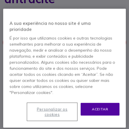
Referência produto: DEHDA // Referência de fabricante: PA200A
Telefone de segurança sem teclado
5 de 1 Avaliações
A sua experiência no nosso site é uma
prioridade
É por isso que utilizamos cookies e outras tecnologias
Este produto já não é fabricado
semelhantes para melhorar a sua experiência de
navegação, medir e analisar o desempenho da nossa
plataforma, e exibir conteúdos e publicidade
Para melhor satisfazer as suas necessidades, apresentamos
personalizados. Alguns cookies são necessários para o
uma lista de produtos similares
funcionamento do site e dos nossos serviços. Pode
aceitar todos os cookies clicando em “Aceitar”. Se não
Ver produtos similares
quiser aceitar todos os cookies ou quiser saber mais
sobre como utilizamos os cookies, selecione
"Personalizar cookies".
Contacte os nossos peritos -
Linha gratuita
800 780 300
F.A.Q
Live Chat
Personalizar os
ACEITAR
cookies