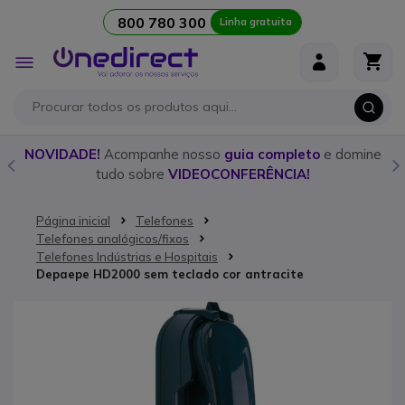
800 780 300
Linha gratuita
Ir para o Conteúdo
Alternar
Nav
o
NOVIDADE!
Acompanhe nosso
guia completo
e domine
tudo sobre
VIDEOCONFERÊNCIA!
Página inicial
Telefones
Telefones analógicos/fixos
Telefones Indústrias e Hospitais
Depaepe HD2000 sem teclado cor antracite
Saltar para o final da Galeria de imagens