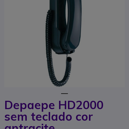
1
Depaepe HD2000
Saltar para o início da Galeria de imagens
sem teclado cor
antracite