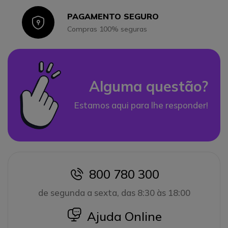
PAGAMENTO SEGURO
Icon
Compras 100% seguras
Alguma questão?
Estamos aqui para lhe responder!
800 780 300
icon
de segunda a sexta, das 8:30 às 18:00
icon
Ajuda Online