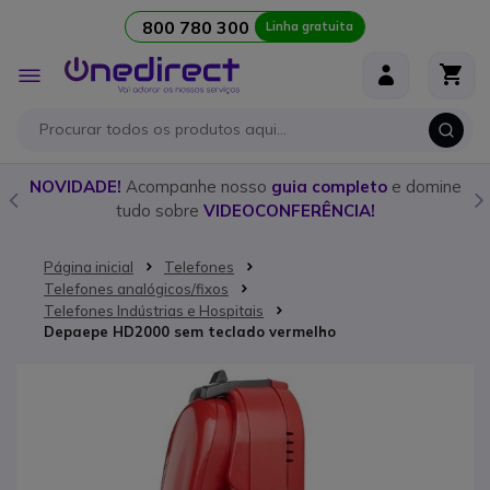
800 780 300
Linha gratuita
Ir para o Conteúdo
Alternar
Nav
o
NOVIDADE!
Acompanhe nosso
guia completo
e domine
tudo sobre
VIDEOCONFERÊNCIA!
Página inicial
Telefones
Telefones analógicos/fixos
Telefones Indústrias e Hospitais
Depaepe HD2000 sem teclado vermelho
Saltar para o final da Galeria de imagens