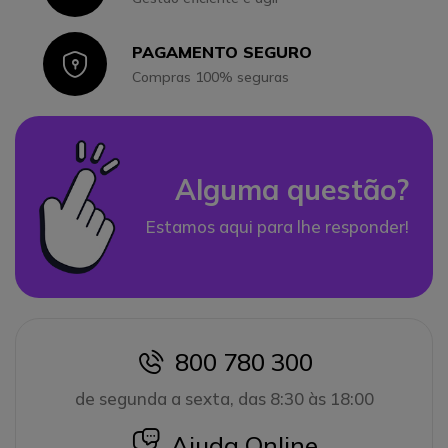
PAGAMENTO SEGURO
Icon
Compras 100% seguras
Alguma questão?
Estamos aqui para lhe responder!
800 780 300
icon
de segunda a sexta, das 8:30 às 18:00
icon
Ajuda Online