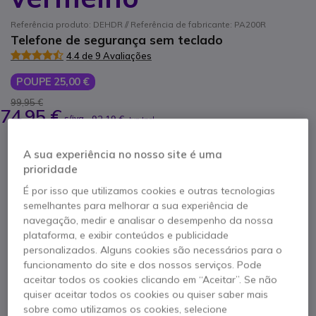
Referência produto: DEHDR // Referência de fabricante: PA200R
Telefone de segurança sem teclado
4.4 de 9 Avaliações
POUPE 25,00 €
99,95 €
74,95 €
s/iva
-
92,19 €
Iva Incl.
Qtd
A sua experiência no nosso site é uma
ADICIONAR AO CARRINHO
prioridade
É por isso que utilizamos cookies e outras tecnologias
ORÇAMENTO EM 4 HORAS
semelhantes para melhorar a sua experiência de
navegação, medir e analisar o desempenho da nossa
8 produtos
em stock
Entrega:
24/48 h
plataforma, e exibir conteúdos e publicidade
22 produtos em stock plataforma
personalizados. Alguns cookies são necessários para o
Entrega:
5-7 dias
funcionamento do site e dos nossos serviços. Pode
aceitar todos os cookies clicando em “Aceitar”. Se não
quiser aceitar todos os cookies ou quiser saber mais
1 ano de garantia
do fabricante
sobre como utilizamos os cookies, selecione