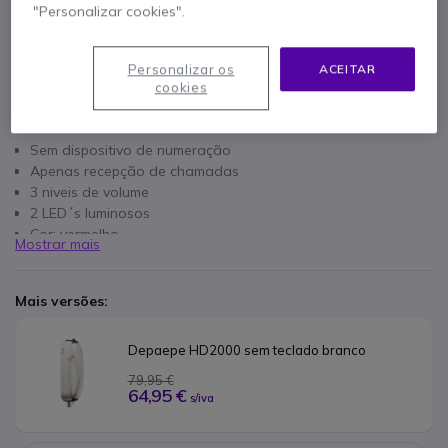
"Personalizar cookies".
Personalizar os
ACEITAR
cookies
Características principais
Sem dispositivo de numeração
Apenas recepção de chamadas
3 niveis de volume
2 LED´s luminosos
Cor: vermelho
Mostrar mais
Fixação no muro possivel
Mais versões:
Depaepe HD2000 sem teclado branco
79,95 €
64,95 €
s/iva