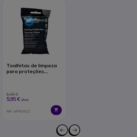
Toalhitas de limpeza
para proteções
auditivas
6,00 €
5,95 €
s/iva
Ref: AFHEAD2