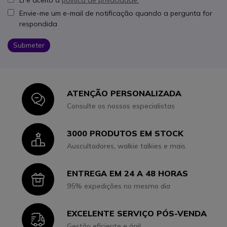
Li e aceito a
política de privacidade.
Envie-me um e-mail de notificação quando a pergunta for
respondida
Submeter
ATENÇÃO PERSONALIZADA
Icon
Consulte os nossos especialistas
3000 PRODUTOS EM STOCK
Icon
Auscultadores, walkie talkies e mais
ENTREGA EM 24 A 48 HORAS
Icon
95% expedições no mesmo dia
EXCELENTE SERVIÇO PÓS-VENDA
Icon
Gestão eficiente e ágil