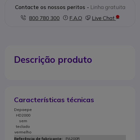
Contacte os nossos peritos -
Linha gratuita
800 780 300
F.A.Q
Live Chat
Descrição produto
Características técnicas
Depaepe
HD2000
sem
teclado
vermelho
PA200R