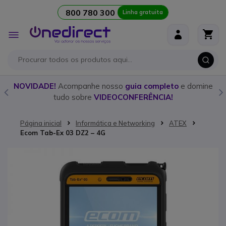
800 780 300
Linha gratuita
Ir para o Conteúdo
Alternar
Nav
o
NOVIDADE!
Acompanhe nosso
guia completo
e domine
tudo sobre
VIDEOCONFERÊNCIA!
Página inicial
Informática e Networking
ATEX
Ecom Tab-Ex 03 DZ2 – 4G
Saltar para o final da Galeria de imagens