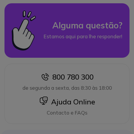
Alguma questão?
Estamos aqui para lhe responder!
800 780 300
icon
de segunda a sexta, das 8:30 às 18:00
icon
Ajuda Online
Contacto e FAQs