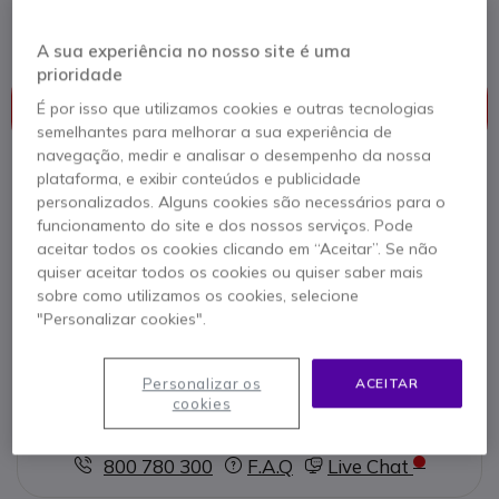
profissionais sensíveis e extremos.
A sua experiência no nosso site é uma
prioridade
Este produto já não é fabricado
Este produto foi substituído por
Pepperl Fuchs Tab-
É por isso que utilizamos cookies e outras tecnologias
Ex® 05 DZ2W
semelhantes para melhorar a sua experiência de
navegação, medir e analisar o desempenho da nossa
plataforma, e exibir conteúdos e publicidade
personalizados. Alguns cookies são necessários para o
funcionamento do site e dos nossos serviços. Pode
Pepperl Fuchs Tab-Ex® 05 DZ2W
aceitar todos os cookies clicando em “Aceitar”. Se não
1900,95 €
quiser aceitar todos os cookies ou quiser saber mais
s/iva
sobre como utilizamos os cookies, selecione
Ver produto alternativo
"Personalizar cookies".
Personalizar os
ACEITAR
cookies
Contacte os nossos peritos -
Linha gratuita
800 780 300
F.A.Q
Live Chat