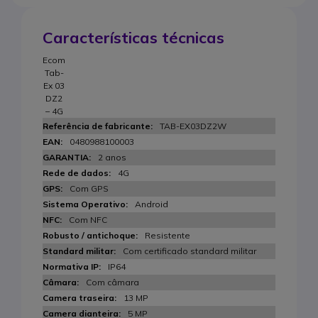
Características técnicas
Ecom
Tab-
Ex 03
DZ2
– 4G
TAB-EX03DZ2W
0480988100003
2 anos
4G
Com GPS
Android
Com NFC
Resistente
Com certificado standard militar
IP64
Com câmara
13 MP
5 MP