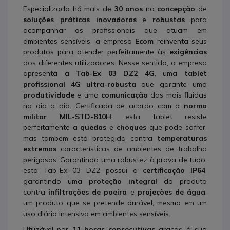
Especializada há mais de
30 anos
na
concepção
de
soluções práticas inovadoras
e
robustas
para
acompanhar os profissionais que atuam em
ambientes sensíveis, a empresa
Ecom
reinventa seus
produtos para atender perfeitamente às
exigências
dos diferentes utilizadores. Nesse sentido, a empresa
apresenta a
Tab-Ex 03 DZ2 4G
, uma
tablet
profissional 4G ultra-robusta
que garante uma
produtividade
e uma
comunicação
das mais fluidas
no dia a dia. Certificada de acordo com a
norma
militar MIL-STD-810H
, esta tablet resiste
perfeitamente a
quedas
e
choques
que pode sofrer,
mas também está protegida contra
temperaturas
extremas
características de ambientes de trabalho
perigosos. Garantindo uma robustez à prova de tudo,
esta Tab-Ex 03 DZ2 possui a
certificação IP64
,
garantindo uma
proteção integral
do produto
contra
infiltrações de poeira
e
projeções de água
,
um produto que se pretende durável, mesmo em um
uso diário intensivo em ambientes sensíveis.
Utilizável por
11 horas consecutivas
graças à sua