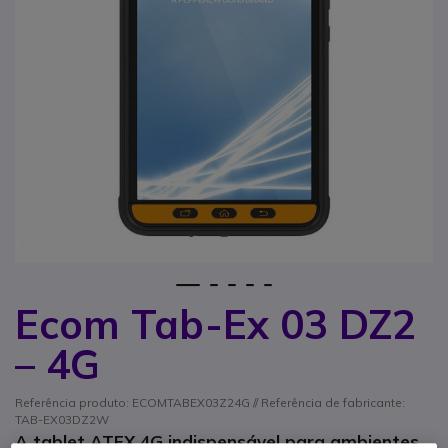
1
2
3
4
5
Ecom Tab-Ex 03 DZ2
Saltar para o início da Galeria de imagens
– 4G
Referência produto: ECOMTABEX03Z24G // Referência de fabricante:
TAB-EX03DZ2W
A tablet ATEX 4G indispensável para ambientes