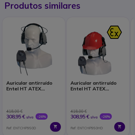
Produtos similares
Auricular antirruído
Auricular antirruído
Entel HT ATEX
Entel HT ATEX
CHP950D
CHP950HD
418,00 €
418,00 €
308,95 €
308,95 €
-26%
-26%
s/iva
s/iva
Ref: ENTCHP950D
Ref: ENTCHP950HD