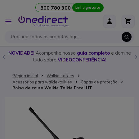
800 780 300
Linha gratuita
Ir para o Conteúdo
Alternar
Nav
o
NOVIDADE!
Acompanhe nosso
guia completo
e domine
tudo sobre
VIDEOCONFERÊNCIA!
Página inicial
Walkie-talkies
Acessórios para walkie-talkies
Capas de proteção
Bolsa de couro Walkie Talkie Entel HT
Saltar para o final da Galeria de imagens