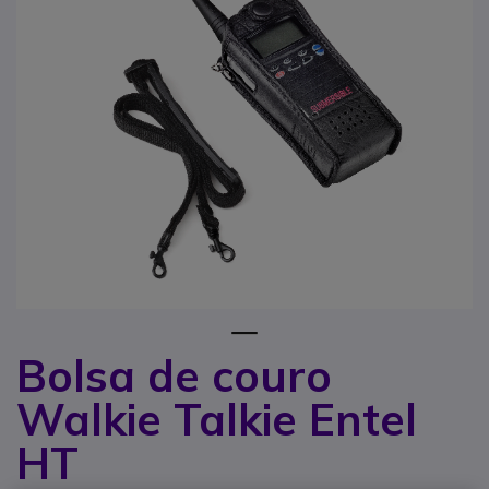
1
Bolsa de couro
Saltar para o início da Galeria de imagens
Walkie Talkie Entel
HT