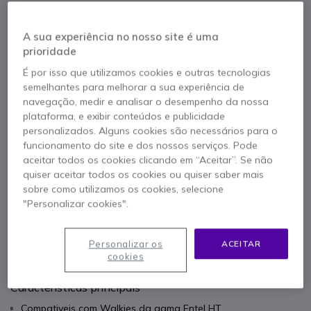
Referência produto: ENTCFC750 // Referência de fabricante: CFC750
Bolsa protectora de couro negro com clip
A sua experiência no nosso site é uma
22,95 €
prioridade
s/iva
28,23 €
Iva Incl.
Qtd
É por isso que utilizamos cookies e outras tecnologias
ADICIONAR AO CARRINHO
semelhantes para melhorar a sua experiência de
navegação, medir e analisar o desempenho da nossa
plataforma, e exibir conteúdos e publicidade
ORÇAMENTO EM 4 HORAS
personalizados. Alguns cookies são necessários para o
funcionamento do site e dos nossos serviços. Pode
Esgotado
aceitar todos os cookies clicando em “Aceitar”. Se não
quiser aceitar todos os cookies ou quiser saber mais
sobre como utilizamos os cookies, selecione
1 ano de garantia
do fabricante
"Personalizar cookies".
Personalizar os
ACEITAR
cookies
Características principais
Compativeis com Walkies da gama Entel HT